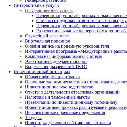
Гендерное равенство
Интерактивные услуги
Государственные услуги
Перевозки крупногабаритных и тяжеловесных
Список сотрудников ответственных за выдачу
Перевозки крупногабаритных и тяжеловесных
Разрешения выданые на перевозку крупногаб
Служебный регламент
Виртуальная приёмная
Онлайн запись на приемную руководителя
Интерактивная программа «Междугородные рассто
Комплексная информационная система
Электронный документооборот
Выдача спец разрешений ТКТС
Инвестиционный потенциал
Общая информация отрасли
Основные экономические показатели отрасли, долго
Инвестиционное законодательство
Отчеты о деятельности отраслевых организаций
Налоговые и таможенные льготы
Презентации по инвестиционному потенциалу
Инвестиционные проекты, реализуемые и реализуе
Перспективные проектные предложения
Тендеры
Инвесторы, успешно работающие в отрасли