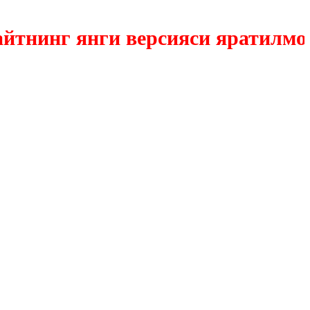
инг янги версияси яратилмокда