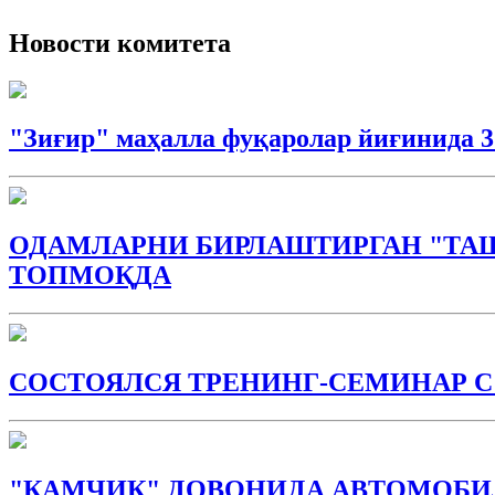
Новости комитета
"Зиғир" маҳалла фуқаролар йиғинида 
ОДАМЛАРНИ БИРЛАШТИРГАН "ТА
ТОПМОҚДА
СОСТОЯЛСЯ ТРЕНИНГ-СЕМИНАР 
"ҚАМЧИҚ" ДОВОНИДА АВТОМОБИЛ