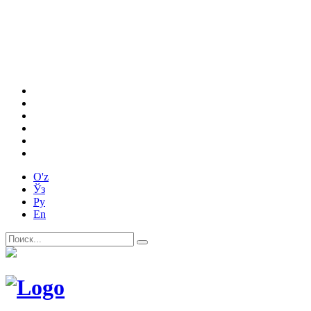
O'z
Ўз
Ру
En