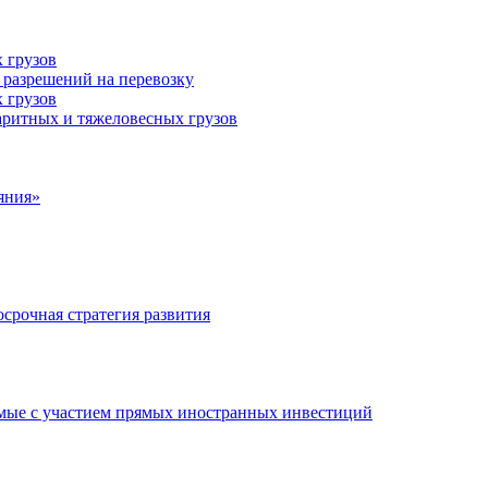
 грузов
 разрешений на перевозку
 грузов
аритных и тяжеловесных грузов
яния»
срочная стратегия развития
мые с участием прямых иностранных инвестиций