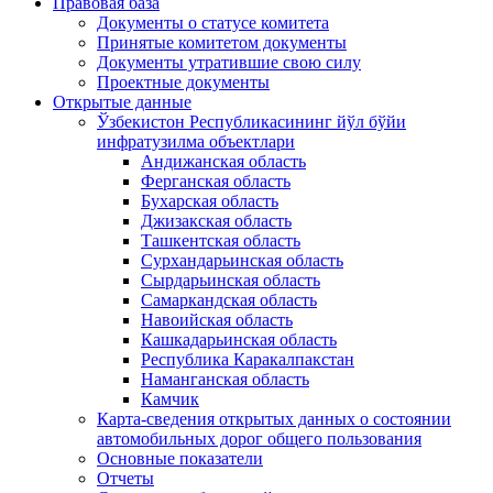
Правовая база
Документы о статусе комитета
Принятые комитетом документы
Документы утратившие свою силу
Проектные документы
Открытые данные
Ўзбекистон Республикасининг йўл бўйи
инфратузилма объектлари
Андижанская область
Ферганская область
Бухарская область
Джизакская область
Ташкентская область
Сурхандарьинская область
Сырдарьинская область
Самаркандская область
Навоийская область
Кашкадарьинская область
Республика Каракалпакстан
Наманганская область
Камчик
Карта-сведения открытых данных о состоянии
автомобильных дорог общего пользования
Основные показатели
Отчеты