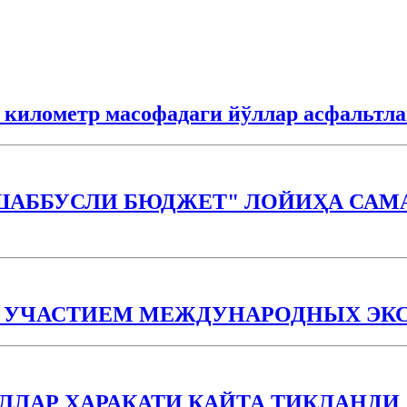
3 километр масофадаги йўллар асфальтл
ШАББУСЛИ БЮДЖEТ" ЛОЙИҲА САМА
С УЧАСТИЕМ МЕЖДУНАРОДНЫХ ЭК
ЛАР ҲАРАКАТИ ҚАЙТА ТИКЛАНДИ