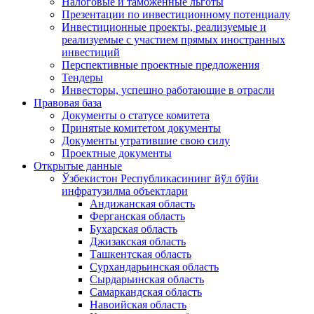
Налоговые и таможенные льготы
Презентации по инвестиционному потенциалу
Инвестиционные проекты, реализуемые и
реализуемые с участием прямых иностранных
инвестиций
Перспективные проектные предложения
Тендеры
Инвесторы, успешно работающие в отрасли
Правовая база
Документы о статусе комитета
Принятые комитетом документы
Документы утратившие свою силу
Проектные документы
Открытые данные
Ўзбекистон Республикасининг йўл бўйи
инфратузилма объектлари
Андижанская область
Ферганская область
Бухарская область
Джизакская область
Ташкентская область
Сурхандарьинская область
Сырдарьинская область
Самаркандская область
Навоийская область