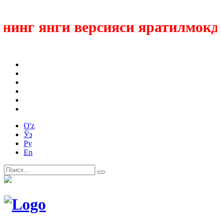
инг янги версияси яратилмокда
O'z
Ўз
Ру
En