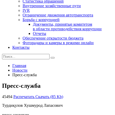
Статистика обращений
Внутренние хозяйственные пути
IVR
Ограничение движения автотранспорта
Борьба с коррупцией
Документы, принятые комитетом
в области противодействия коррупции
Отчеты
Обеспечение открытости бюджета
Фоторадары и камеры в режими онлайн
Контакты
Главная
Новости
Пресс-служба
Пресс-служба
45494
Распечатать
Скачать (85 Kb)
Турдиқулов Хушмурод Лапасович
пресс секретарь