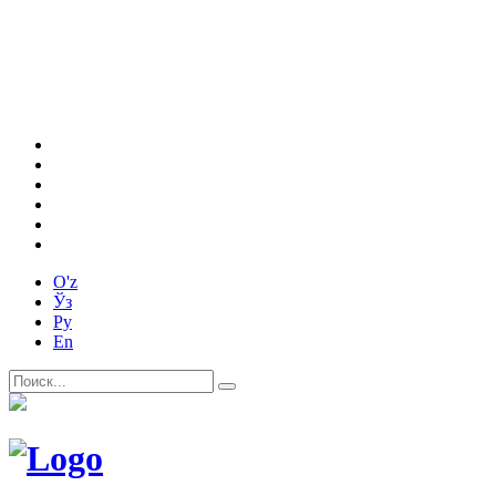
O'z
Ўз
Ру
En