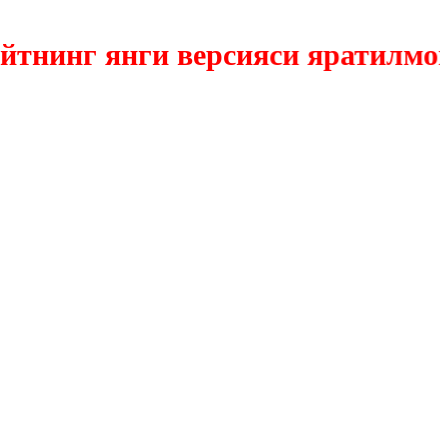
инг янги версияси яратилмокда