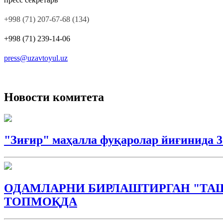
+998 (71) 207-67-68
(134)
+998 (71) 239-14-06
press@uzavtoyul.uz
Новости комитета
"Зиғир" маҳалла фуқаролар йиғинида 
ОДАМЛАРНИ БИРЛАШТИРГАН "ТА
ТОПМОҚДА