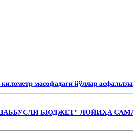
3 километр масофадаги йўллар асфальтл
ШАББУСЛИ БЮДЖEТ" ЛОЙИҲА САМА