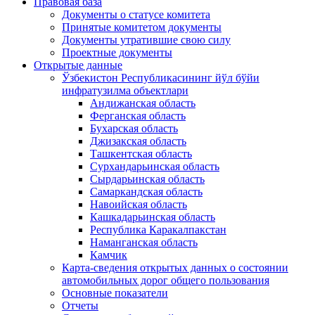
Правовая база
Документы о статусе комитета
Принятые комитетом документы
Документы утратившие свою силу
Проектные документы
Открытые данные
Ўзбекистон Республикасининг йўл бўйи
инфратузилма объектлари
Андижанская область
Ферганская область
Бухарская область
Джизакская область
Ташкентская область
Сурхандарьинская область
Сырдарьинская область
Самаркандская область
Навоийская область
Кашкадарьинская область
Республика Каракалпакстан
Наманганская область
Камчик
Карта-сведения открытых данных о состоянии
автомобильных дорог общего пользования
Основные показатели
Отчеты