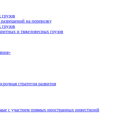
 грузов
 разрешений на перевозку
 грузов
аритных и тяжеловесных грузов
яния»
срочная стратегия развития
мые с участием прямых иностранных инвестиций