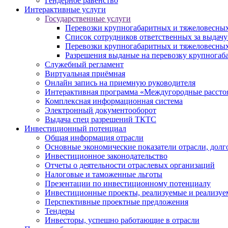
Гендерное равенство
Интерактивные услуги
Государственные услуги
Перевозки крупногабаритных и тяжеловесных
Список сотрудников ответственных за выдачу
Перевозки крупногабаритных и тяжеловесных
Разрешения выданые на перевозку крупногаб
Служебный регламент
Виртуальная приёмная
Онлайн запись на приемную руководителя
Интерактивная программа «Междугородные рассто
Комплексная информационная система
Электронный документооборот
Выдача спец разрешений ТКТС
Инвестиционный потенциал
Общая информация отрасли
Основные экономические показатели отрасли, долго
Инвестиционное законодательство
Отчеты о деятельности отраслевых организаций
Налоговые и таможенные льготы
Презентации по инвестиционному потенциалу
Инвестиционные проекты, реализуемые и реализуе
Перспективные проектные предложения
Тендеры
Инвесторы, успешно работающие в отрасли