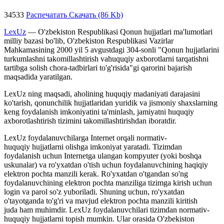
34533
Распечатать
Скачать (86 Kb)
LexUz
— O'zbekiston Respublikasi Qonun hujjatlari ma'lumotlari
milliy bazasi bo'lib, O'zbekiston Respublikasi Vazirlar
Mahkamasining 2000 yil 5 avgustdagi 304-sonli "Qonun hujjatlarini
turkumlashni takomillashtirish vahuquqiy axborotlarni tarqatishni
tartibga solish chora-tadbirlari to'g'risida"gi qarorini bajarish
maqsadida yaratilgan.
LexUz ning maqsadi, aholining huquqiy madaniyati darajasini
ko'tarish, qonunchilik hujjatlaridan yuridik va jismoniy shaxslarning
keng foydalanish imkoniyatini ta'minlash, jamiyatni huquqiy
axborotlashtirish tizimini takomillashtirishdan iboratdir.
LexUz foydalanuvchilarga Internet orqali normativ-
huquqiy hujjatlarni olishga imkoniyat yaratadi. Tizimdan
foydalanish uchun Internetga ulangan kompyuter (yoki boshqa
uskunalar) va ro'yxatdan o'tish uchun foydalanuvchining haqiqiy
elektron pochta manzili kerak. Ro'yxatdan o'tgandan so'ng
foydalanuvchining elektron pochta manziliga tizimga kirish uchun
login va parol so'z yuboriladi. Shuning uchun, ro'yxatdan
o'tayotganda to'g'ri va mavjud elektron pochta manzili kiritish
juda ham muhimdir. LexUz foydalanuvchilari tizimdan normativ-
huquqiy hujjatlarni topish mumkin. Ular orasida O'zbekiston