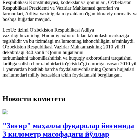
Respublikasi Konstitutsiyasi, kodekslar va qonunlari, O'zbekiston
Respublikasi Prezidenti va Vazirlar Mahkamasi qarorlari va
farmonlari, Adliya vazirligida ro'yxatdan o'tgan idoraviy normativ va
boshqa hujjatlar mavjud.
LexUz tizimi O'zbekiston Respublikasi Adliya
vazirligi huzuridagi Huquqiy axborot bilan ta'minlash markaziga
tegishlidir va bu tizimdagi ma'lumotning ishonchliligini ta'minlaydi.
O'zbekiston Respublikasi Vazirlar Mahkamasining 2010 yil 31
dekabrdagi 340-sonli "Qonun hujjatlarini
turkumlashni takomillashtirish va huquqiy axborotlarni tarqatishni
tartibga solish chora-tadbirlari to'g'risida"gi qaroriga asosan 2010 yil
1 yanvardan boshlab barcha foydalanuvchilarning Qonun hujjatlari
ma'lumotlari milliy bazasidan tekin foydalanishi bergilangan.
Новости комитета
"Зиғир" маҳалла фуқаролар йиғинида
3 километр масофадаги йўллар