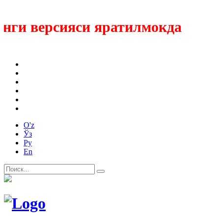
ги версияси яратилмокда
O'z
Ўз
Ру
En