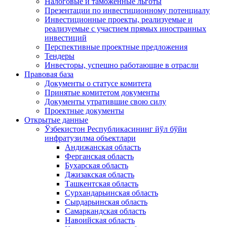
Налоговые и таможенные льготы
Презентации по инвестиционному потенциалу
Инвестиционные проекты, реализуемые и
реализуемые с участием прямых иностранных
инвестиций
Перспективные проектные предложения
Тендеры
Инвесторы, успешно работающие в отрасли
Правовая база
Документы о статусе комитета
Принятые комитетом документы
Документы утратившие свою силу
Проектные документы
Открытые данные
Ўзбекистон Республикасининг йўл бўйи
инфратузилма объектлари
Андижанская область
Ферганская область
Бухарская область
Джизакская область
Ташкентская область
Сурхандарьинская область
Сырдарьинская область
Самаркандская область
Навоийская область