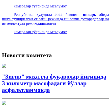
камералар тўғрисида маълумот
Республика ҳудудида 2022 йилнинг
январь
ойида
ишга туширилган онлайн режимда ишловчи фоторадарлар ва
интеллектуал режимдаишловчи
камералар тўғрисида маълумот
Новости комитета
"Зиғир" маҳалла фуқаролар йиғинида
3 километр масофадаги йўллар
асфальтланмоқда