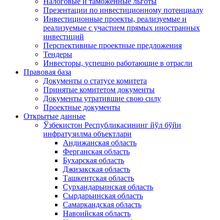
Налоговые и таможенные льготы
Презентации по инвестиционному потенциалу
Инвестиционные проекты, реализуемые и
реализуемые с участием прямых иностранных
инвестиций
Перспективные проектные предложения
Тендеры
Инвесторы, успешно работающие в отрасли
Правовая база
Документы о статусе комитета
Принятые комитетом документы
Документы утратившие свою силу
Проектные документы
Открытые данные
Ўзбекистон Республикасининг йўл бўйи
инфратузилма объектлари
Андижанская область
Ферганская область
Бухарская область
Джизакская область
Ташкентская область
Сурхандарьинская область
Сырдарьинская область
Самаркандская область
Навоийская область