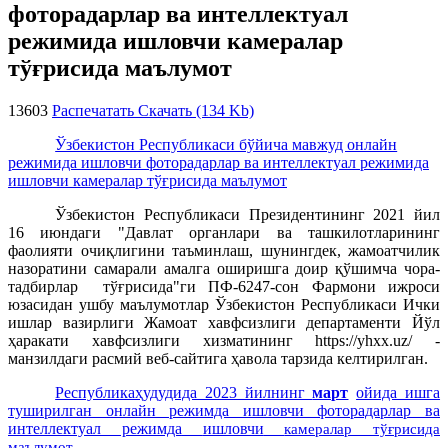
фоторадарлар ва интеллектуал
режимида ишловчи камералар
тўғрисида маълумот
13603
Распечатать
Скачать (134 Kb)
Ўзбекистон Республикаси бўйича мавжуд онлайн
режимида ишловчи фоторадарлар ва интеллектуал режимида
ишловчи камералар тўғрисида маълумот
Ўзбекистон Республикаси Президентининг 2021 йил
16 июндаги "Давлат органлари ва ташкилотларининг
фаолияти очиқлигини таъминлаш, шунингдек, жамоатчилик
назоратини самарали амалга оширишга доир қўшимча чора-
тадбирлар тўғрисида"ги ПФ-6247-сон Фармони ижроси
юзасидан ушбу маълумотлар Ўзбекистон Республикаси Ички
ишлар вазирлиги Жамоат хавфсизлиги департаменти Йўл
ҳаракати хавфсизлиги хизматининг https://yhxx.uz/ -
манзилдаги расмий веб-сайтига ҳавола тарзида келтирилган.
Республикаҳудудида 2023 йилнинг
март
ойида ишга
туширилган онлайн режимда ишловчи фоторадарлар ва
интеллектуал режимда
ишловчи
камералар тўғрисида
маълумот