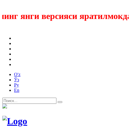
нг янги версияси яратилмокда
O'z
Ўз
Ру
En