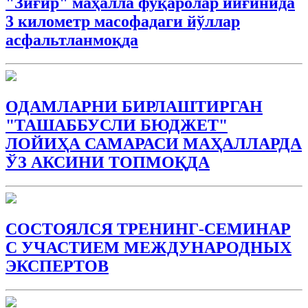
"Зиғир" маҳалла фуқаролар йиғинида
3 километр масофадаги йўллар
асфальтланмоқда
ОДАМЛАРНИ БИРЛАШТИРГАН
"ТАШАББУСЛИ БЮДЖEТ"
ЛОЙИҲА САМАРАСИ МАҲАЛЛАРДА
ЎЗ АКСИНИ ТОПМОҚДА
СОСТОЯЛСЯ ТРЕНИНГ-СЕМИНАР
С УЧАСТИЕМ МЕЖДУНАРОДНЫХ
ЭКСПЕРТОВ