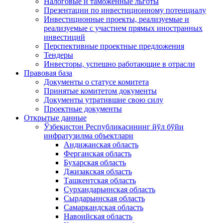
Налоговые и таможенные льготы
Презентации по инвестиционному потенциалу
Инвестиционные проекты, реализуемые и
реализуемые с участием прямых иностранных
инвестиций
Перспективные проектные предложения
Тендеры
Инвесторы, успешно работающие в отрасли
Правовая база
Документы о статусе комитета
Принятые комитетом документы
Документы утратившие свою силу
Проектные документы
Открытые данные
Ўзбекистон Республикасининг йўл бўйи
инфратузилма объектлари
Андижанская область
Ферганская область
Бухарская область
Джизакская область
Ташкентская область
Сурхандарьинская область
Сырдарьинская область
Самаркандская область
Навоийская область