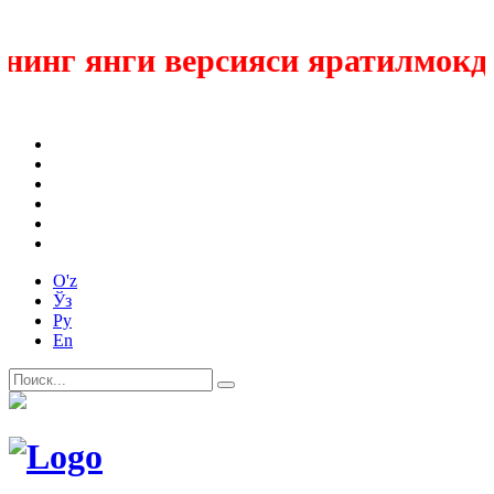
инг янги версияси яратилмокда
O'z
Ўз
Ру
En