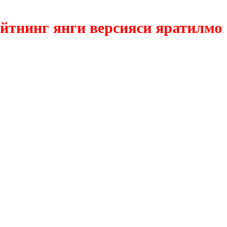
инг янги версияси яратилмокда