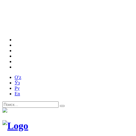
O'z
Ўз
Ру
En