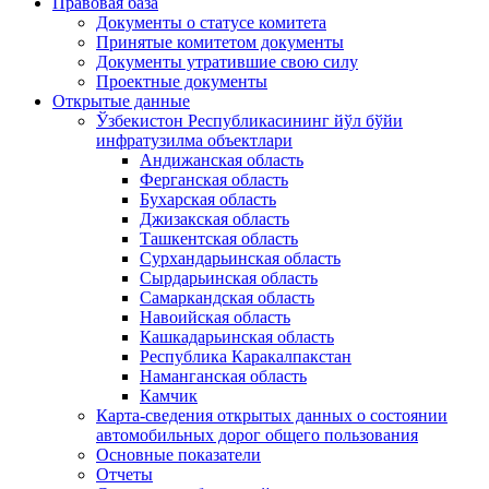
Правовая база
Документы о статусе комитета
Принятые комитетом документы
Документы утратившие свою силу
Проектные документы
Открытые данные
Ўзбекистон Республикасининг йўл бўйи
инфратузилма объектлари
Андижанская область
Ферганская область
Бухарская область
Джизакская область
Ташкентская область
Сурхандарьинская область
Сырдарьинская область
Самаркандская область
Навоийская область
Кашкадарьинская область
Республика Каракалпакстан
Наманганская область
Камчик
Карта-сведения открытых данных о состоянии
автомобильных дорог общего пользования
Основные показатели
Отчеты