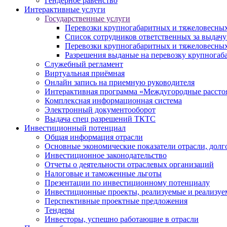
Гендерное равенство
Интерактивные услуги
Государственные услуги
Перевозки крупногабаритных и тяжеловесных
Список сотрудников ответственных за выдачу
Перевозки крупногабаритных и тяжеловесных
Разрешения выданые на перевозку крупногаб
Служебный регламент
Виртуальная приёмная
Онлайн запись на приемную руководителя
Интерактивная программа «Междугородные рассто
Комплексная информационная система
Электронный документооборот
Выдача спец разрешений ТКТС
Инвестиционный потенциал
Общая информация отрасли
Основные экономические показатели отрасли, долго
Инвестиционное законодательство
Отчеты о деятельности отраслевых организаций
Налоговые и таможенные льготы
Презентации по инвестиционному потенциалу
Инвестиционные проекты, реализуемые и реализуе
Перспективные проектные предложения
Тендеры
Инвесторы, успешно работающие в отрасли