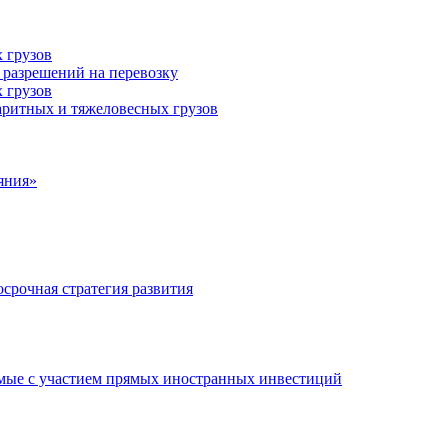
 грузов
 разрешений на перевозку
 грузов
аритных и тяжеловесных грузов
яния»
срочная стратегия развития
мые с участием прямых иностранных инвестиций