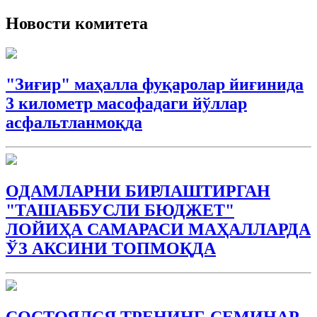
Новости комитета
"Зиғир" маҳалла фуқаролар йиғинида
3 километр масофадаги йўллар
асфальтланмоқда
ОДАМЛАРНИ БИРЛАШТИРГАН
"ТАШАББУСЛИ БЮДЖEТ"
ЛОЙИҲА САМАРАСИ МАҲАЛЛАРДА
ЎЗ АКСИНИ ТОПМОҚДА