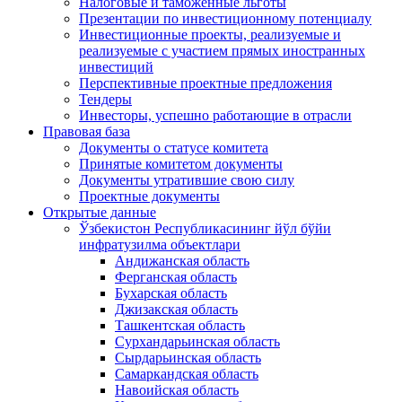
Налоговые и таможенные льготы
Презентации по инвестиционному потенциалу
Инвестиционные проекты, реализуемые и
реализуемые с участием прямых иностранных
инвестиций
Перспективные проектные предложения
Тендеры
Инвесторы, успешно работающие в отрасли
Правовая база
Документы о статусе комитета
Принятые комитетом документы
Документы утратившие свою силу
Проектные документы
Открытые данные
Ўзбекистон Республикасининг йўл бўйи
инфратузилма объектлари
Андижанская область
Ферганская область
Бухарская область
Джизакская область
Ташкентская область
Сурхандарьинская область
Сырдарьинская область
Самаркандская область
Навоийская область