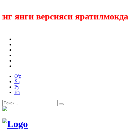
г янги версияси яратилмокда
O'z
Ўз
Ру
En