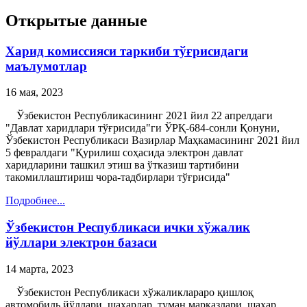
Открытые данные
Харид комиссияси таркиби тўғрисидаги
маълумотлар
16 мая, 2023
Ўзбекистон Республикасининг 2021 йил 22 апрелдаги
"Давлат харидлари тўғрисида"ги ЎРҚ-684-сонли Қонуни,
Ўзбекистон Республикаси Вазирлар Маҳкамасининг 2021 йил
5 февралдаги "Қурилиш соҳасида электрон давлат
харидларини ташкил этиш ва ўтказиш тартибини
такомиллаштириш чора-тадбирлари тўғрисида"
Подробнее...
Ўзбекистон Республикаси ички хўжалик
йўллари электрон базаси
14 марта, 2023
Ўзбекистон Республикаси хўжаликлараро қишлоқ
автомобиль йўллари, шаҳарлар, туман марказлари, шаҳар