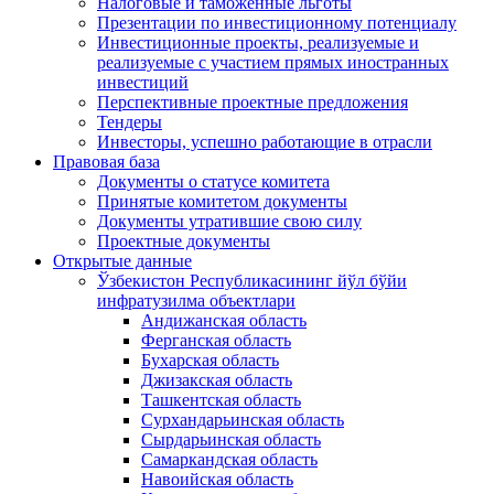
Налоговые и таможенные льготы
Презентации по инвестиционному потенциалу
Инвестиционные проекты, реализуемые и
реализуемые с участием прямых иностранных
инвестиций
Перспективные проектные предложения
Тендеры
Инвесторы, успешно работающие в отрасли
Правовая база
Документы о статусе комитета
Принятые комитетом документы
Документы утратившие свою силу
Проектные документы
Открытые данные
Ўзбекистон Республикасининг йўл бўйи
инфратузилма объектлари
Андижанская область
Ферганская область
Бухарская область
Джизакская область
Ташкентская область
Сурхандарьинская область
Сырдарьинская область
Самаркандская область
Навоийская область