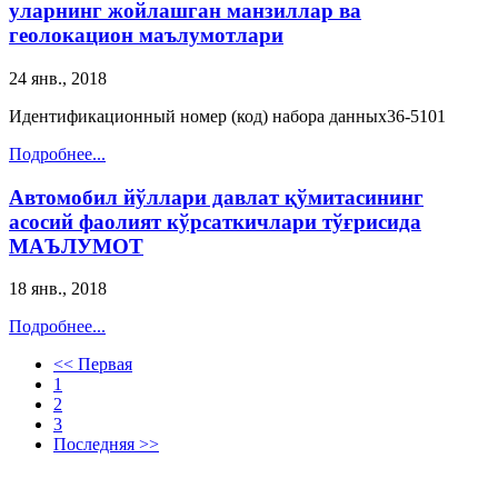
уларнинг жойлашган манзиллар ва
геолокацион маълумотлари
24 янв., 2018
Идентификационный номер (код) набора данных36-5101
Подробнее...
Автомобил йўллари давлат қўмитасининг
асосий фаолият кўрсаткичлари тўғрисида
МАЪЛУМОТ
18 янв., 2018
Подробнее...
<< Первая
1
2
3
Последняя >>