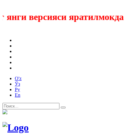
янги версияси яратилмокда
O'z
Ўз
Ру
En