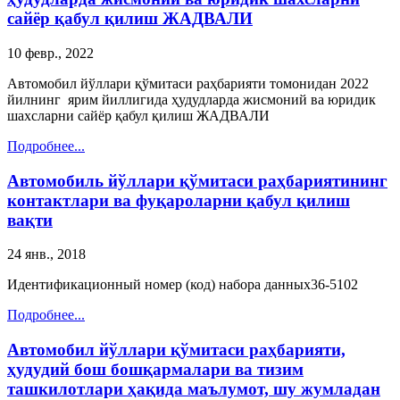
сайёр қабул қилиш ЖАДВАЛИ
10 февр., 2022
Автомобил йўллари қўмитаси раҳбарияти томонидан 2022
йилнинг ярим йиллигида ҳудудларда жисмоний ва юридик
шахсларни сайёр қабул қилиш ЖАДВАЛИ
Подробнее...
Автомобиль йўллари қўмитаси раҳбариятининг
контактлари ва фуқароларни қабул қилиш
вақти
24 янв., 2018
Идентификационный номер (код) набора данных36-5102
Подробнее...
Автомобил йўллари қўмитаси раҳбарияти,
ҳудудий бош бошқармалари ва тизим
ташкилотлари ҳақида маълумот, шу жумладан