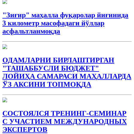
"Зиғир" маҳалла фуқаролар йиғинида
3 километр масофадаги йўллар
асфальтланмоқда
ОДАМЛАРНИ БИРЛАШТИРГАН
"ТАШАББУСЛИ БЮДЖEТ"
ЛОЙИҲА САМАРАСИ МАҲАЛЛАРДА
ЎЗ АКСИНИ ТОПМОҚДА
СОСТОЯЛСЯ ТРЕНИНГ-СЕМИНАР
С УЧАСТИЕМ МЕЖДУНАРОДНЫХ
ЭКСПЕРТОВ