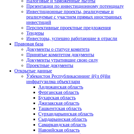
Налоговые и таможенные льготы
Презентации по инвестиционному потенциалу
Инвестиционные проекты, реализуемые и
реализуемые с участием прямых иностранных
инвестиций
Перспективные проектные предложения
Тендеры
Инвесторы, успешно работающие в отрасли
Правовая база
Документы о статусе комитета
Принятые комитетом документы
Документы утратившие свою силу
Проектные документы
Открытые данные
Ўзбекистон Республикасининг йўл бўйи
инфратузилма объектлари
Андижанская область
Ферганская область
Бухарская область
Джизакская область
Ташкентская область
Сурхандарьинская область
Сырдарьинская область
Самаркандская область
Навоийская область