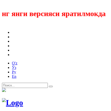
г янги версияси яратилмокда
O'z
Ўз
Ру
En