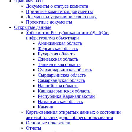
Правовая база
Документы о статусе комитета
Принятые комитетом документы
Документы утратившие свою силу
Проектные документы
Открытые данные
Ўзбекистон Республикасининг йўл бўйи
инфратузилма объектлари
Андижанская область
Ферганская область
Бухарская область
Джизакская область
Ташкентская область
Сурхандарьинская область
Сырдарьинская область
Самаркандская область
Навоийская область
Кашкадарьинская область
Республика Каракалпакстан
Наманганская область
Камчик
Карта-сведения открытых данных о состоянии
автомобильных дорог общего пользования
Основные показатели
Отчеты