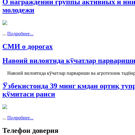
О награждении группы активных и иниц
молодежи
...
Подробнее...
СМИ о дорогах
Навоий вилоятида кўчатлар парвариши
Навоий вилоятида кўчатлар парвариши ва агротехник тадбир
Ўзбекистонда 39 минг кмдан ортиқ туп
қўмитаси раиси
...
Подробнее...
Телефон доверия