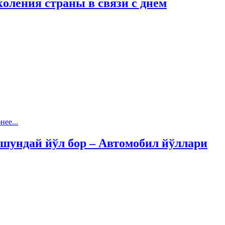
оления страны в связи с днем
ее...
 шундай йўл бор – Автомобил йўллари