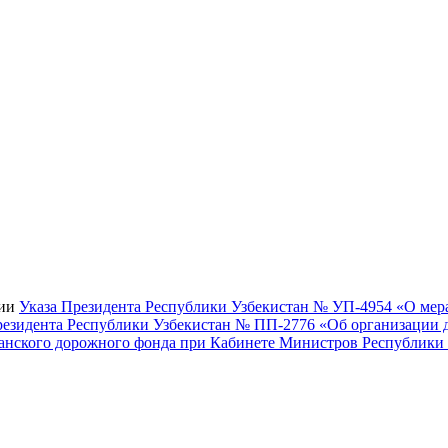
нии
Указа Президента Республики Узбекистан № УП-4954 «О мер
езидента Республики Узбекистан № ПП-2776 «Об организации д
анского дорожного фонда при Кабинете Министров Республики У