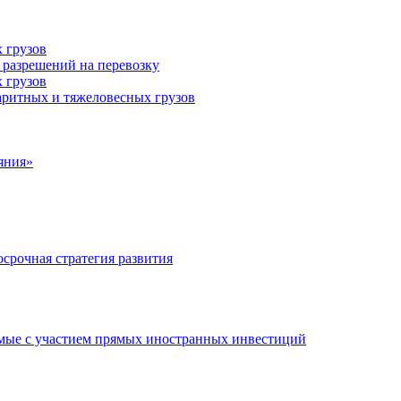
 грузов
 разрешений на перевозку
 грузов
аритных и тяжеловесных грузов
яния»
срочная стратегия развития
мые с участием прямых иностранных инвестиций