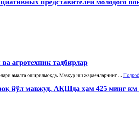
иативных представителей молодого пок
 ва агротехник тадбирлар
лари амалга оширилмоқда. Мазкур иш жараёнларнинг ...
Подробн
роқ йўл мавжуд. АҚШда ҳам 425 минг км