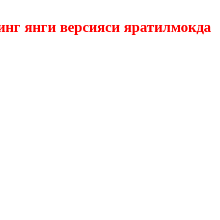
янги версияси яратилмокда