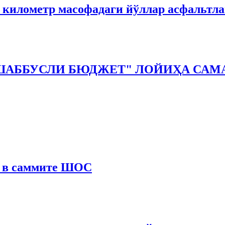
3 километр масофадаги йўллар асфальтл
ШАББУСЛИ БЮДЖEТ" ЛОЙИҲА САМА
е в саммите ШОС