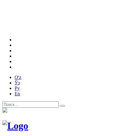
O'z
Ўз
Ру
En