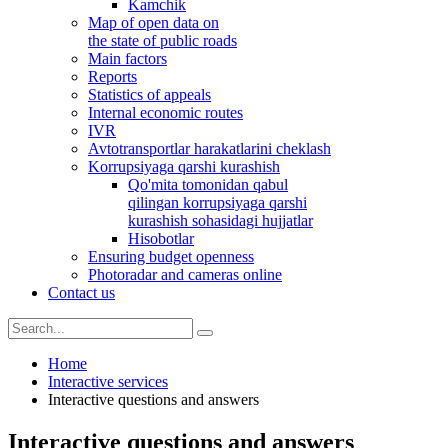
Kamchik
Map of open data on
the state of public roads
Main factors
Reports
Statistics of appeals
Internal economic routes
IVR
Avtotransportlar harakatlarini cheklash
Korrupsiyaga qarshi kurashish
Qo'mita tomonidan qabul
qilingan korrupsiyaga qarshi
kurashish sohasidagi hujjatlar
Hisobotlar
Ensuring budget openness
Photoradar and cameras online
Contact us
Home
Interactive services
Interactive questions and answers
Interactive questions and answers