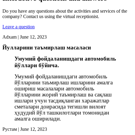
Do you have any questions about the activities and services of the
company? Contact us using the virtual receptionist.
Leave a question
Adxam
|
June 12, 2023
Йулларини таъмирлаш масаласи
Умумий фойдаланишдаги автомобиль
йўллари бўйича.
Умумий фойдаланишдаги автомобиль
йўлларини таъмирлаш ишларини амалга
ошириш масалалари автомобиль
йўлларини жорий таъмирлаш ва сақлаш
ишлари учун тасдиқланган харажатлар
сметалари доирасида тегишли вилоят
ҳудудий йўл ташкилотлари томонидан
амалга оширилади.
Рустам
|
June 12, 2023