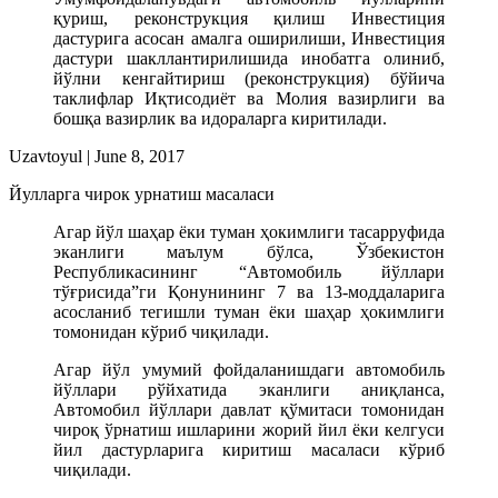
қуриш, реконструкция қилиш Инвестиция
дастурига асосан амалга оширилиши, Инвестиция
дастури шакллантирилишида инобатга олиниб,
йўлни кенгайтириш (реконструкция) бўйича
таклифлар Иқтисодиёт ва Молия вазирлиги ва
бошқа вазирлик ва идораларга киритилади.
Uzavtoyul
|
June 8, 2017
Йулларга чирок урнатиш масаласи
Агар йўл шаҳар ёки туман ҳокимлиги тасарруфида
эканлиги маълум бўлса, Ўзбекистон
Республикасининг “Автомобиль йўллари
тўғрисида”ги Қонунининг 7 ва 13-моддаларига
асосланиб тегишли туман ёки шаҳар ҳокимлиги
томонидан кўриб чиқилади.
Агар йўл умумий фойдаланишдаги автомобиль
йўллари рўйхатида эканлиги аниқланса,
Автомобил йўллари давлат қўмитаси томонидан
чироқ ўрнатиш ишларини жорий йил ёки келгуси
йил дастурларига киритиш масаласи кўриб
чиқилади.