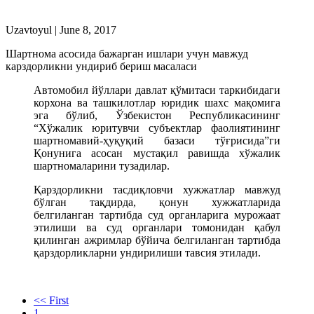
Uzavtoyul
|
June 8, 2017
Шартнома асосида бажарган ишлари учун мавжуд
карздорликни ундириб бериш масаласи
Автомобил йўллари давлат қўмитаси таркибидаги
корхона ва ташкилотлар юридик шахс мақомига
эга бўлиб, Ўзбекистон Республикасининг
“Хўжалик юритувчи субъектлар фаолиятининг
шартномавий-ҳуқуқий базаси тўғрисида”ги
Қонунига асосан мустақил равишда хўжалик
шартномаларини тузадилар.
Қарздорликни тасдиқловчи хужжатлар мавжуд
бўлган тақдирда, қонун хужжатларида
белгиланган тартибда суд органларига мурожаат
этилиши ва суд органлари томонидан қабул
қилинган ажримлар бўйича белгиланган тартибда
қарздорликларни ундирилиши тавсия этилади.
<< First
1