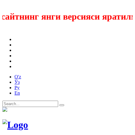
йтнинг янги версияси яратилмок
O'z
Ўз
Ру
En