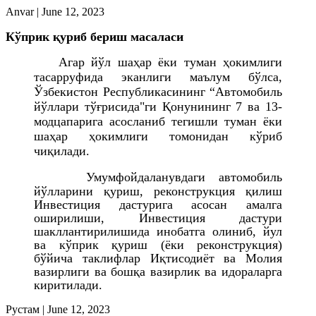
Anvar
|
June 12, 2023
К
ў
прик
қ
уриб бериш масаласи
Агар йўл шаҳар ёки туман ҳокимлиги
тасарруфида эканлиги маълум бўлса,
Ўзбекистон Республикасининг “Автомобиль
йўллари тўғрисида"ги Қонунининг 7 ва 13-
модцапарига асосланиб тегишли туман ёки
шаҳар ҳокимлиги томонидан кўриб
чиқилади.
Умумфойдаланувдаги автомобиль
йўлларини қуриш, реконструкция қилиш
Инвестиция дастурига асосан амалга
оширилиши, Инвестиция дастури
шакллантирилишида инобатга олиниб
,
йул
ва кўприк қуриш (ёки реконструкция)
бўйича таклифлар Иқтисодиёт
ва
Молия
вазирлиги ва бошқа вазирлик ва идораларга
киритилади.
Рустам
|
June 12, 2023