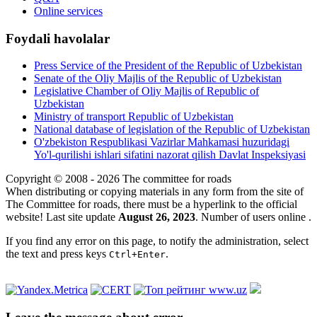
Online services
Foydali havolalar
Press Service of the President of the Republic of Uzbekistan
Senate of the Oliy Majlis of the Republic of Uzbekistan
Legislative Chamber of Oliy Majlis of Republic of
Uzbekistan
Ministry of transport Republic of Uzbekistan
National database of legislation of the Republic of Uzbekistan
O'zbekiston Respublikasi Vazirlar Mahkamasi huzuridagi
Yo'l-qurilishi ishlari sifatini nazorat qilish Davlat Inspeksiyasi
Copyright © 2008 - 2026 The committee for roads
When distributing or copying materials in any form from the site of
The Committee for roads, there must be a hyperlink to the official
website! Last site update
August 26, 2023
. Number of users online
.
If you find any error on this page, to notify the administration, select
the text and press keys
.
Ctrl+Enter