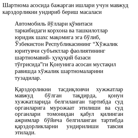
Шартнома асосида бажарган ишлари учун мавжуд
карздорликни ундириб бериш масаласи
Автомобил
ь
йўллари қўмитаси
таркибидаги корхона ва ташкилотлар
юридик шахс мақомига эга бўлиб,
Ўзбекистон Республикасининг “Хўжалик
юритувчи субъектлар фаолиятининг
шартномавий- ҳуқуқий базаси
тўғрисида”ги Қонунига асосан мустақил
равишда хўжа
л
ик шартномаларини
тузадилар.
Қарздорликни тасдиқловчи хужжатлар
мавжуд бўлган тақдирда, қонун
хужжатларида белгиланган тартибда суд
органларига мурожаат этилиши ва суд
органлари томонидан қабул қилинган
ажримлар бўйича белгиланган тартибда
қарздорликларни ундирилиши тавсия
этилади.