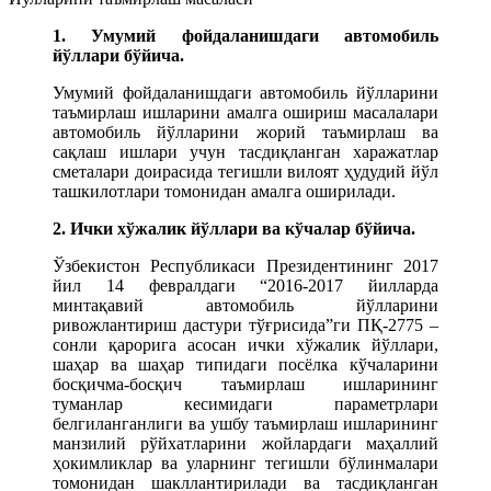
1. Умумий фойдаланишдаги автомобиль
йўллари бўйича.
Умумий фойдаланишдаги автомобиль йўлларини
таъмирлаш ишларини амалга ошириш масалалари
автомобиль йўлларини жорий таъмирлаш ва
сақлаш ишлари учун тасдиқланган харажатлар
сметалари доирасида тегишли вилоят ҳудудий йўл
ташкилотлари томонидан амалга оширилади.
2. Ички хўжалик йўллари ва кўчалар бўйича.
Ўзбекистон Республикаси Президентининг 2017
йил 14 февралдаги “2016-2017 йилларда
минтақавий автомобиль йўлларини
ривожлантириш дастури тўғрисида”ги ПҚ-2775 –
сонли қарорига асосан ички хўжалик йўллари,
шаҳар ва шаҳар типидаги посёлка кўчаларини
босқичма-босқич таъмирлаш ишларининг
туманлар кесимидаги параметрлари
белгиланганлиги ва ушбу таъмирлаш ишларининг
манзилий рўйхатларини жойлардаги маҳаллий
ҳокимликлар ва уларнинг тегишли бўлинмалари
томонидан шакллантирилади ва тасдиқланган