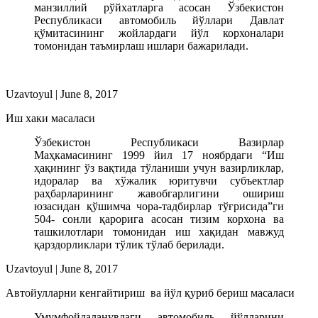
манзиллий рўйхатларга асосан Ўзбекистон
Республикаси автомобиль йўллари Давлат
қўмитасининг жойлардаги йўл корхоналари
томонидан таъмирлаш ишлари бажарилади.
Uzavtoyul
|
June 8, 2017
Иш хаки масаласи
Ўзбекистон Республикаси Вазирлар
Маҳкамасининг 1999 йил 17 ноябрдаги “Иш
ҳақининг ўз вақтида тўланиши учун вазирликлар,
идоралар ва хўжалик юритувчи субъектлар
раҳбарларининг жавобгарлигини ошириш
юзасидан қўшимча чора-тадбирлар тўғрисида”ги
504- сонли қарорига асосан тизим корхона ва
ташкилотлари томонидан иш хақидан мавжуд
қарздорликлари тўлик тўлаб берилади.
Uzavtoyul
|
June 8, 2017
Автойулларни кенгайтириш ва йўл қуриб бериш масаласи
Умумфойдаланувдаги автомобиль йўлларини