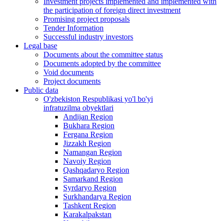
Investment projects implemented and implemented with
the participation of foreign direct investment
Promising project proposals
Tender Information
Successful industry investors
Legal base
Documents about the committee status
Documents adopted by the committee
Void documents
Project documents
Public data
O'zbekiston Respublikasi yo'l bo'yi
infratuzilma obyektlari
Andijan Region
Bukhara Region
Fergana Region
Jizzakh Region
Namangan Region
Navoiy Region
Qashqadaryo Region
Samarkand Region
Syrdaryo Region
Surkhandarya Region
Tashkent Region
Karakalpakstan