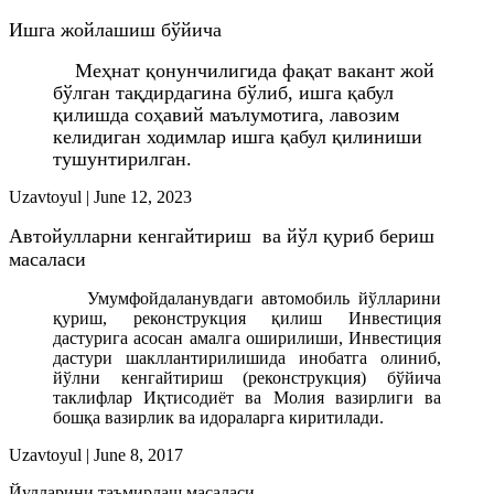
Ишга жойлашиш бўйича
Меҳнат қонунчилигида фа
қ
ат вакант жой
бўлган тақдирдагина бўлиб, ишга қабул
қилишда со
ҳ
авий маълумотига, лавозим
келидиган ходимлар ишга қабул қилиниши
тушунтирилган.
Uzavtoyul
|
June 12, 2023
Автойулларни кенгайтириш ва йўл қуриб бериш
масаласи
Умумфойдаланувдаги автомобиль йўлларини
қуриш, реконструкция қилиш Инвестиция
дастурига асосан амалга оширилиши, Инвестиция
дастури шакллантирилишида инобатга олиниб,
йўлни кенгайтириш (реконструкция) бўйича
таклифлар Иқтисодиёт ва Молия вазирлиги ва
бошқа вазирлик ва идораларга киритилади.
Uzavtoyul
|
June 8, 2017
Йулларини таъмирлаш масаласи