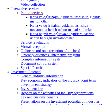
Photogallery
Video collection
Interactive services
Public services
Katta va og`ir hajmli yuklarni tashish to`g`risida
ma`lumotlar
Katta va og`ir hajmli yuklarni tashishga
ruxsatnoma berish uchun ma`sul xodimlar
Katta hajmli va og`ir vaznli yuklarni tashish
uchun berilgan ruxsatnomalar
Service regulations
Virtual reception
Online record on a reception of the head
“Intercity distances” interactive program
Complex information system
Document control system
Special Permits
Investment Potential
General industry information
Key economic indicators of the industry, long-term
development strategy
Investment law
Reports on the activities of industry organizations
Tax and customs benefits
Presentations on the investment potential of industries