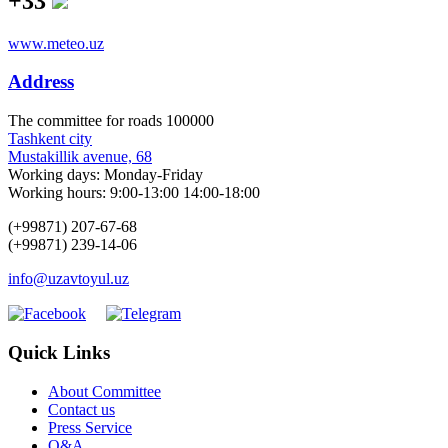
+33
www.meteo.uz
Address
The сommittee for roads 100000
Tashkent city
Mustakillik avenue, 68
Working days: Monday-Friday
Working hours: 9:00-13:00 14:00-18:00
(+99871) 207-67-68
(+99871) 239-14-06
info@uzavtoyul.uz
Quick Links
About Committee
Contact us
Press Service
Q&A