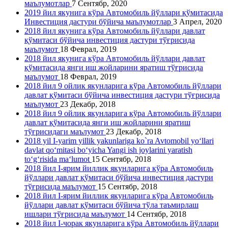
маълумотлар
7 Сентябр, 2020
2019 йил якунига кўра Автомобиль йўллари қўмитасида
Инвестиция дастури бўйича маълумотлар
3 Апрел, 2020
2018 йил якунига кўра Автомобиль йўллари давлат
қўмитаси бўйича инвестиция дастури тўғрисида
маълумот
18 Феврал, 2019
2018 йил якунига кўра Автомобиль йўллари давлат
қўмитасида янги иш жойларини яратиш тўғрисида
маълумот
18 Феврал, 2019
2018 йил 9 ойлик якунларига кўра Автомобиль йўллари
давлат қўмитаси бўйича инвестиция дастури тўғрисида
маълумот
23 Декабр, 2018
2018 йил 9 ойлик якунларига кўра Автомобиль йўллари
давлат қўмитасида янги иш жойларини яратиш
тўғрисидаги маълумот
23 Декабр, 2018
2018 yil I-yarim yillik yakunlariga ko`ra Avtomobil yo‘llari
davlat qo‘mitasi bo‘yicha Yangi ish joylarini yaratish
to‘g‘risida ma‘lumot
15 Сентябр, 2018
2018 йил I-ярим йиллик якунларига кўра Автомобиль
йўллари давлат қўмитаси бўйича инвестиция дастури
тўғрисида маълумот
15 Сентябр, 2018
2018 йил I-ярим йиллик якунларига кўра Автомобиль
йўллари давлат қўмитаси бўйича тўла таъмирлаш
ишлари тўғрисида маълумот
14 Сентябр, 2018
2018 йил I-чорак якунларига кўра Автомобиль йўллари