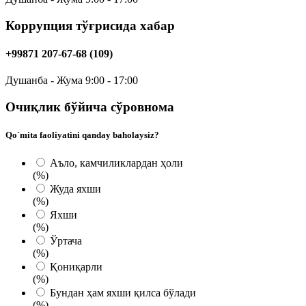
Коррупция тўғрисида хабар
+99871 207-67-68 (109)
Душанба - Жума 9:00 - 17:00
Очиқлик бўйича сўровнома
Qo`mita faoliyatini qanday baholaysiz?
Аъло, камчиликлардан ҳоли
(%)
Жуда яxши
(%)
Яхши
(%)
Ўртача
(%)
Қониқарли
(%)
Бундан ҳам яхши қилса бўлади
(%)