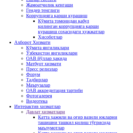
Жамоатчилик кенгаши
Гендер тенглиги
Коррупцияга қарши курашиш
Қўмита томонидан қабул
қилинган коррупцияга қарши
курашиш соҳасидаги ҳужжатлар
Ҳисоботлар
Ахборот Хизмати
Қўмита янгиликлари
Ўзбекистон янгиликлари
ОАВ йўллар ҳақида
Матбуот xизмати
Пресс релизлар
Форум
Тадбирлар
Маърузалар
ОАВ аккредитация тартиби
Фотогалерея
Видеотека
Интерактив xизматлар
Давлат хизматлари
Катта ҳажмли ва оғир вазнли юкларни
ташишни ташкил қилиш тўғрисида
маълумотлар