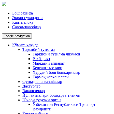
Бош саҳифа
Экран сухандони
Қайта алоқа
Савол-жавоблар
Toggle navigation
Қўмита ҳақида
Таркибий тузилма
Таркибий тузилма чизмаси
Раҳбарият
Марказий аппарат
Кенгаш аъзолари
Ҳудудий бош бошқармалар
Тармоқ корxоналари
Функция ва вазифалар
Дастурлар
Вакансиялар
Йўл активлари бошқарув тизими
Юқори турувчи орган
Ўзбекистон Республикаси Траспорт
Вазирлиги
Ёшлар сиёсати