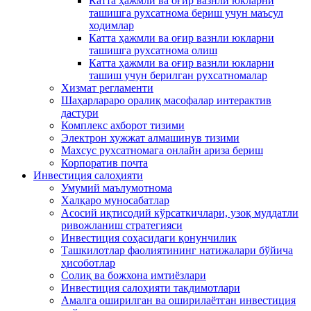
Катта ҳажмли ва оғир вазнли юкларни
ташишга рухсатнома бериш учун маъсул
ходимлар
Катта ҳажмли ва оғир вазнли юкларни
ташишга рухсатнома олиш
Катта ҳажмли ва оғир вазнли юкларни
ташиш учун берилган рухсатномалар
Хизмат регламенти
Шаҳарлараро оралиқ масофалар интерактив
дастури
Комплекс ахборот тизими
Электрон хужжат алмашинув тизими
Махсус рухсатномага онлайн ариза бериш
Корпоратив почта
Инвестиция салоҳияти
Умумий маълумотнома
Xалқаро муносабатлар
Асосий иқтисодий кўрсаткичлари, узоқ муддатли
ривожланиш стратегияси
Инвестиция соҳасидаги қонунчилик
Ташкилотлар фаолиятининг натижалари бўйича
ҳисоботлар
Солиқ ва божхона имтиёзлари
Инвестиция салоҳияти тақдимотлари
Амалга оширилган ва оширилаётган инвестиция