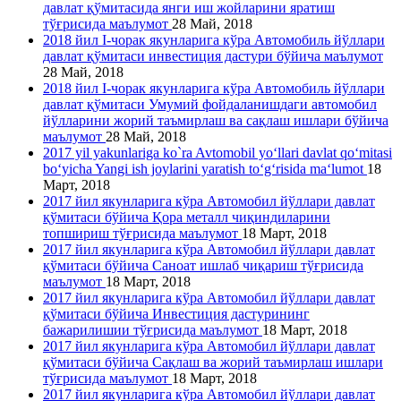
давлат қўмитасида янги иш жойларини яратиш
тўғрисида маълумот
28 Май, 2018
2018 йил I-чорак якунларига кўра Автомобиль йўллари
давлат қўмитаси инвестиция дастури бўйича маълумот
28 Май, 2018
2018 йил I-чорак якунларига кўра Автомобиль йўллари
давлат қўмитаси Умумий фойдаланишдаги автомобил
йўлларини жорий таъмирлаш ва сақлаш ишлари бўйича
маълумот
28 Май, 2018
2017 yil yakunlariga ko`ra Avtomobil yo‘llari davlat qo‘mitasi
bo‘yicha Yangi ish joylarini yaratish to‘g‘risida ma‘lumot
18
Март, 2018
2017 йил якунларига кўра Автомобил йўллари давлат
қўмитаси бўйича Қора металл чиқиндиларини
топшириш тўғрисида маълумот
18 Март, 2018
2017 йил якунларига кўра Автомобил йўллари давлат
қўмитаси бўйича Саноат ишлаб чиқариш тўғрисида
маълумот
18 Март, 2018
2017 йил якунларига кўра Автомобил йўллари давлат
қўмитаси бўйича Инвестиция дастурининг
бажарилишии тўғрисида маълумот
18 Март, 2018
2017 йил якунларига кўра Автомобил йўллари давлат
қўмитаси бўйича Сақлаш ва жорий таъмирлаш ишлари
тўғрисида маълумот
18 Март, 2018
2017 йил якунларига кўра Автомобил йўллари давлат