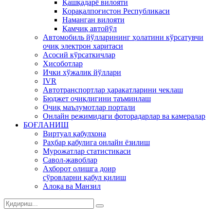
Қашқадарё вилояти
Қорақалпоғистон Республикаси
Наманган вилояти
Қамчиқ автойўл
Автомобиль йўлларининг ҳолатини кўрсатувчи
очиқ электрон харитаси
Асосий кўрсаткичлар
Ҳисоботлар
Ички хўжалик йўллари
IVR
Автотранспортлар ҳаракатларини чеклаш
Бюджет очиқлигини таъминлаш
Очиқ маълумотлар портали
Онлайн режимидаги фоторадарлар ва камералар
БОҒЛАНИШ
Виртуал қабулхона
Раҳбар қабулига онлайн ёзилиш
Мурожатлар статистикаси
Савол-жавоблар
Ахборот олишга доир
сўровларни қабул қилиш
Алоқа ва Манзил