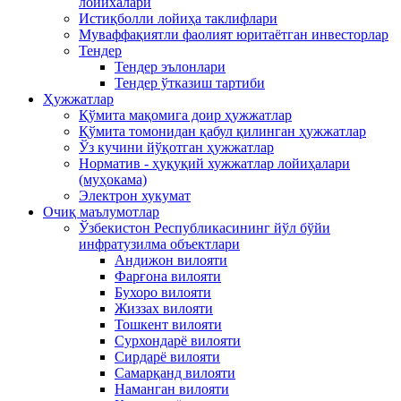
лойихалари
Истиқболли лойиҳа таклифлари
Муваффақиятли фаолият юритаётган инвесторлар
Тендер
Тендер эълонлари
Тендер ўтказиш тартиби
Ҳужжатлар
Қўмита мақомига доир ҳужжатлар
Қўмита томонидан қабул қилинган ҳужжатлар
Ўз кучини йўқотган ҳужжатлар
Норматив - ҳуқуқий хужжатлар лойиҳалари
(муҳокама)
Электрон хукумат
Очиқ маълумотлар
Ўзбекистон Республикасининг йўл бўйи
инфратузилма объектлари
Андижон вилояти
Фарғона вилояти
Бухоро вилояти
Жиззах вилояти
Тошкент вилояти
Сурхондарё вилояти
Сирдарё вилояти
Самарқанд вилояти
Наманган вилояти