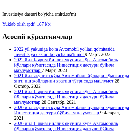
Investitsiya dasturi bo'yicha (mlrd.so'm)
Yuklab olish (pdf, 187 kb)
Асосий кўрсаткичлар
2022 yil yakuniga ko'ra Avtomobil yo'llari qo'mitasida
Investitsiya dasturi bo'yicha ma'lumot
9 Март, 2023
2022 йил I- ярим йиллик якунига кўра Автомобиль
йўллари кўмитасида Инвестиция дастури бўйича
маълумотлар
7 Март, 2023
2021 йил якунига кўра Автомобиль йўллари қўмитасида
янги иш жойларини яратиш тўғрисида маълумот
28
Октябр, 2022
2021 йил I- ярим йиллик якунига кўра Автомобиль
йўллари кўмитасида Инвестиция дастури бўйича
маълумотлар
28 Сентябр, 2021
2020 йил якунига кўра Автомобиль йўллари кўмитасида
Инвестиция дастури бўйича маълумотлар
9 Феврал,
2021
2020 йил I- ярим йиллик якунига кўра Автомобиль
йўллари кўмитасида Инвестиция дастури бўйича