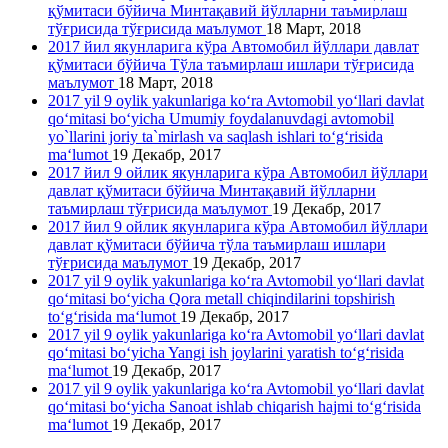
қўмитаси бўйича Минтақавий йўлларни таъмирлаш
тўғрисида тўғрисида маълумот
18 Март, 2018
2017 йил якунларига кўра Автомобил йўллари давлат
қўмитаси бўйича Тўла таъмирлаш ишлари тўғрисида
маълумот
18 Март, 2018
2017 yil 9 oylik yakunlariga ko‘ra Avtomobil yo‘llari davlat
qo‘mitasi bo‘yicha Umumiy foydalanuvdagi avtomobil
yo`llarini joriy ta`mirlash va saqlash ishlari to‘g‘risida
ma‘lumot
19 Декабр, 2017
2017 йил 9 ойлик якунларига кўра Автомобил йўллари
давлат қўмитаси бўйича Минтақавий йўлларни
таъмирлаш тўғрисида маълумот
19 Декабр, 2017
2017 йил 9 ойлик якунларига кўра Автомобил йўллари
давлат қўмитаси бўйича тўла таъмирлаш ишлари
тўғрисида маълумот
19 Декабр, 2017
2017 yil 9 oylik yakunlariga ko‘ra Avtomobil yo‘llari davlat
qo‘mitasi bo‘yicha Qora metall chiqindilarini topshirish
to‘g‘risida ma‘lumot
19 Декабр, 2017
2017 yil 9 oylik yakunlariga ko‘ra Avtomobil yo‘llari davlat
qo‘mitasi bo‘yicha Yangi ish joylarini yaratish to‘g‘risida
ma‘lumot
19 Декабр, 2017
2017 yil 9 oylik yakunlariga ko‘ra Avtomobil yo‘llari davlat
qo‘mitasi bo‘yicha Sanoat ishlab chiqarish hajmi to‘g‘risida
ma‘lumot
19 Декабр, 2017