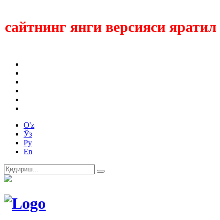
айтнинг янги версияси яратилмо
O'z
Ўз
Ру
En