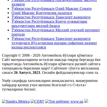
хизмати
Ўзбекистон Республикаси Олий Мажлис Сенати
Олий Мажлис Қонунчилик палатаси
Ўзбекистон Республикаси Транспорт вазирлиги
Ўзбекистон Республикаси Қонун ҳужжатлари
маълумотлари миллий базаси
Ўзбекистон Республикаси Миллий ҳуқуқий интернет
портали
Ўзбекистон Республикаси Транспорт вазирлиги
ҳузуридаги йўл-қурилиш ишлари сифатини назорат
қилиш инспектсияси
Copyright © 2008 - 2026 Автомобиль йўллари қўмитаси
Сайт материалларини исталган шаклда такрор берганда ёки
тарқатганда Автомобиль йўллари қўмитаси расмий сайтига
гиперҳавола берилиши шарт! Сайтнинг сўнгги янгиланиш
санаси
26 Август, 2023
. Онлайн фойдаланувчилар сони
та.
Ушбу саҳифада xатоликларни аниқласангиз, маъмуриятни
xабардор қилиш учун матнни белгилаб
Ctrl+Enter
тугмаларини босинг.