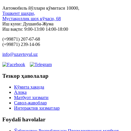
Автомобиль йўллари қўмитаси 10000,
Тошкент шаҳри,
Мустақиллик шоҳ кўчаси, 68
Иш куни: Душанба-Жума
Иш вақти: 9:00-13:00 14:00-18:00
(+99871) 207-67-68
(+99871) 239-14-06
info@uzavtoyul.uz
Тезкор ҳаволалар
Қўмита ҳақида
Алоқа
Матбуот xизмати
Савол-жавоблар
Интерактив хизматлар
Foydali havolalar
Ўзбекистон Республикаси Президентининг матбуот