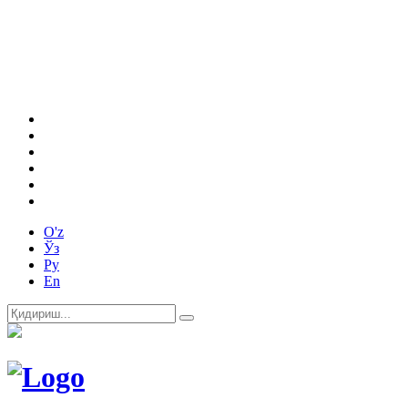
O'z
Ўз
Ру
En