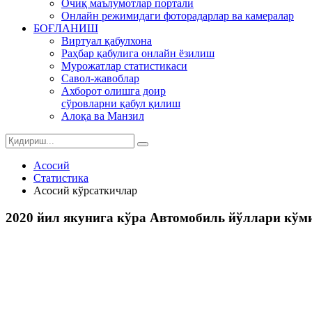
Очиқ маълумотлар портали
Онлайн режимидаги фоторадарлар ва камералар
БОҒЛАНИШ
Виртуал қабулхона
Раҳбар қабулига онлайн ёзилиш
Мурожатлар статистикаси
Савол-жавоблар
Ахборот олишга доир
сўровларни қабул қилиш
Алоқа ва Манзил
Асосий
Статистика
Асосий кўрсаткичлар
2020 йил якунига кўра Автомобиль йўллари кўм