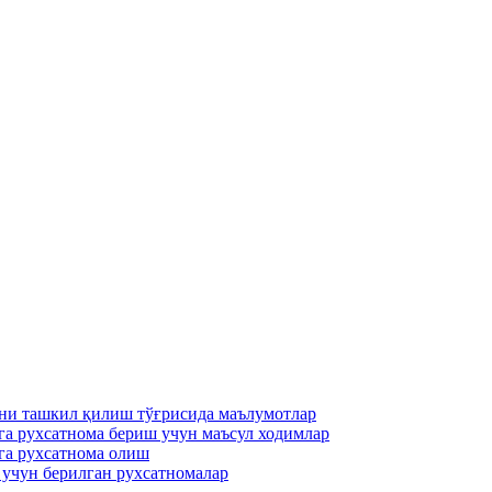
ни ташкил қилиш тўғрисида маълумотлар
га рухсатнома бериш учун маъсул ходимлар
га рухсатнома олиш
 учун берилган рухсатномалар