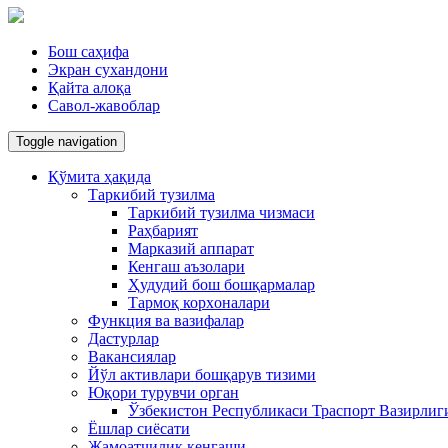
Бош саҳифа
Экран сухандони
Қайта алоқа
Савол-жавоблар
Toggle navigation
Қўмита ҳақида
Таркибий тузилма
Таркибий тузилма чизмаси
Раҳбарият
Марказий аппарат
Кенгаш аъзолари
Ҳудудий бош бошқармалар
Тармоқ корxоналари
Функция ва вазифалар
Дастурлар
Вакансиялар
Йўл активлари бошқарув тизими
Юқори турувчи орган
Ўзбекистон Республикаси Траспорт Вазирлиг
Ёшлар сиёсати
Жамоатчилик кенгаши