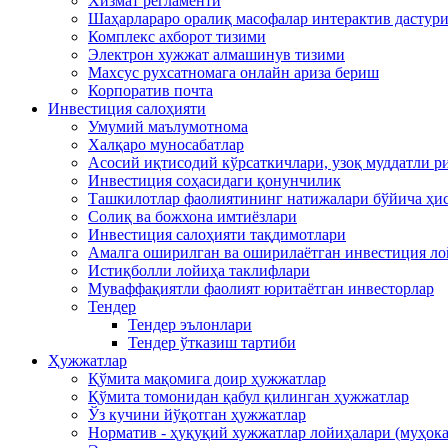
Хизмат регламенти
Шаҳарлараро оралиқ масофалар интерактив дастур
Комплекс ахборот тизими
Электрон хужжат алмашинув тизими
Махсус рухсатномага онлайн ариза бериш
Корпоратив почта
Инвестиция салоҳияти
Умумий маълумотнома
Xалқаро муносабатлар
Асосий иқтисодий кўрсаткичлари, узоқ муддатли 
Инвестиция соҳасидаги қонунчилик
Ташкилотлар фаолиятининг натижалари бўйича ҳи
Солиқ ва божхона имтиёзлари
Инвестиция салоҳияти тақдимотлари
Амалга оширилган ва оширилаётган инвестиция л
Истиқболли лойиҳа таклифлари
Муваффақиятли фаолият юритаётган инвесторлар
Тендер
Тендер эълонлари
Тендер ўтказиш тартиби
Ҳужжатлар
Қўмита мақомига доир ҳужжатлар
Қўмита томонидан қабул қилинган ҳужжатлар
Ўз кучини йўқотган ҳужжатлар
Норматив - ҳуқуқий хужжатлар лойиҳалари (муҳок