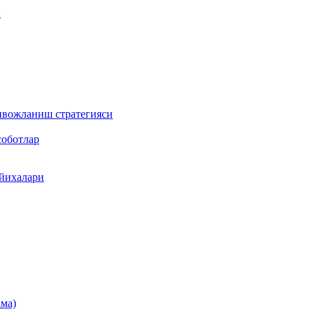
и
ривожланиш стратегияси
соботлар
ойихалари
ама)