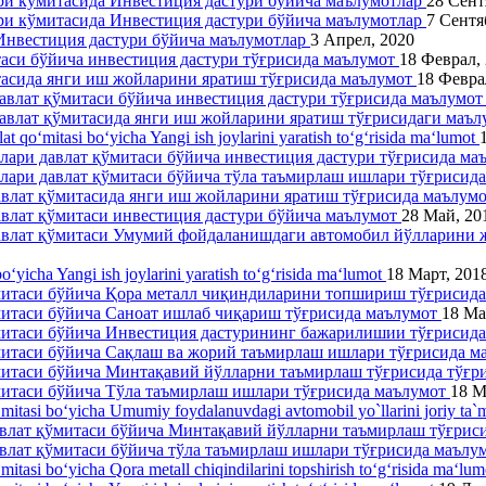
ари кўмитасида Инвестиция дастури бўйича маълумотлар
28 Сент
ари кўмитасида Инвестиция дастури бўйича маълумотлар
7 Сентя
 Инвестиция дастури бўйича маълумотлар
3 Апрел, 2020
таси бўйича инвестиция дастури тўғрисида маълумот
18 Феврал,
тасида янги иш жойларини яратиш тўғрисида маълумот
18 Февра
давлат қўмитаси бўйича инвестиция дастури тўғрисида маълумо
давлат қўмитасида янги иш жойларини яратиш тўғрисидаги маъ
lat qo‘mitasi bo‘yicha Yangi ish joylarini yaratish to‘g‘risida ma‘lumot
ллари давлат қўмитаси бўйича инвестиция дастури тўғрисида м
ллари давлат қўмитаси бўйича тўла таъмирлаш ишлари тўғрисид
давлат қўмитасида янги иш жойларини яратиш тўғрисида маълум
давлат қўмитаси инвестиция дастури бўйича маълумот
28 Май, 20
 давлат қўмитаси Умумий фойдаланишдаги автомобил йўлларини
o‘yicha Yangi ish joylarini yaratish to‘g‘risida ma‘lumot
18 Март, 201
ўмитаси бўйича Қора металл чиқиндиларини топшириш тўғрисид
митаси бўйича Саноат ишлаб чиқариш тўғрисида маълумот
18 Ма
ўмитаси бўйича Инвестиция дастурининг бажарилишии тўғрисид
ўмитаси бўйича Сақлаш ва жорий таъмирлаш ишлари тўғрисида 
ўмитаси бўйича Минтақавий йўлларни таъмирлаш тўғрисида тўғ
митаси бўйича Тўла таъмирлаш ишлари тўғрисида маълумот
18 М
‘mitasi bo‘yicha Umumiy foydalanuvdagi avtomobil yo`llarini joriy ta`m
давлат қўмитаси бўйича Минтақавий йўлларни таъмирлаш тўғрис
авлат қўмитаси бўйича тўла таъмирлаш ишлари тўғрисида маълу
‘mitasi bo‘yicha Qora metall chiqindilarini topshirish to‘g‘risida ma‘lu