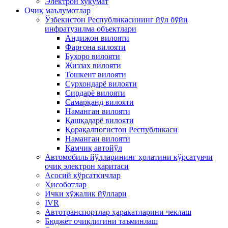
Электрон хукумат
Очиқ маълумотлар
Ўзбекистон Республикасининг йўл бўйи
инфратузилма объектлари
Андижон вилояти
Фарғона вилояти
Бухоро вилояти
Жиззах вилояти
Тошкент вилояти
Сурхондарё вилояти
Сирдарё вилояти
Самарқанд вилояти
Наманган вилояти
Қашқадарё вилояти
Қорақалпоғистон Республикаси
Наманган вилояти
Қамчиқ автойўл
Автомобиль йўлларининг ҳолатини кўрсатувчи
очиқ электрон харитаси
Асосий кўрсаткичлар
Ҳисоботлар
Ички хўжалик йўллари
IVR
Автотранспортлар ҳаракатларини чеклаш
Бюджет очиқлигини таъминлаш