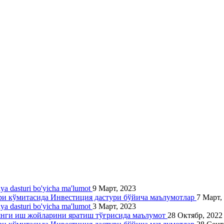
siya dasturi bo'yicha ma'lumot
9 Март, 2023
ари кўмитасида Инвестиция дастури бўйича маълумотлар
7 Март,
siya dasturi bo'yicha ma'lumot
3 Март, 2023
 янги иш жойларини яратиш тўғрисида маълумот
28 Октябр, 2022