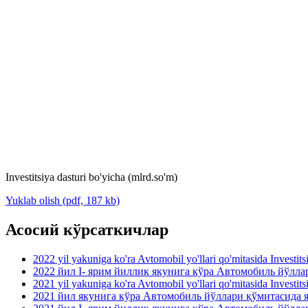
Investitsiya dasturi bo'yicha (mlrd.so'm)
Yuklab olish (pdf, 187 kb)
Асосий кўрсаткичлар
2022 yil yakuniga ko'ra Avtomobil yo'llari qo'mitasida Investit
2022 йил I- ярим йиллик якунига кўра Автомобиль йўлл
2021 yil yakuniga ko'ra Avtomobil yo'llari qo'mitasida Investit
2021 йил якунига кўра Автомобиль йўллари қўмитасида