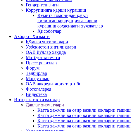
Гендер тенглиги
Коррупцияга қарши курашиш
Қўмита томонидан қабул
қилинган коррупцияга қарши
курашиш соҳасидаги ҳужжатлар
Ҳисоботлар
Ахборот Хизмати
Қўмита янгиликлари
Ўзбекистон янгиликлари
ОАВ йўллар ҳақида
Матбуот xизмати
Пресс релизлар
Форум
Тадбирлар
Маърузалар
ОАВ аккредитация тартиби
Фотогалерея
Видеотека
Интерактив xизматлар
Давлат хизматлари
Катта ҳажмли ва оғир вазнли юкларни ташиш
Катта ҳажмли ва оғир вазнли юкларни ташиш
Катта ҳажмли ва оғир вазнли юкларни ташиш
Катта ҳажмли ва оғир вазнли юкларни ташиш