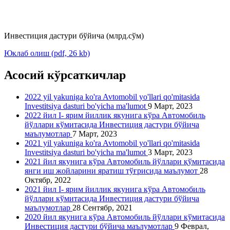
Инвестиция дастури бўйича (млрд.сўм)
Юклаб олиш (pdf, 26 kb)
Асосий кўрсаткичлар
2022 yil yakuniga ko'ra Avtomobil yo'llari qo'mitasida
Investitsiya dasturi bo'yicha ma'lumot
9 Март, 2023
2022 йил I- ярим йиллик якунига кўра Автомобиль
йўллари кўмитасида Инвестиция дастури бўйича
маълумотлар
7 Март, 2023
2021 yil yakuniga ko'ra Avtomobil yo'llari qo'mitasida
Investitsiya dasturi bo'yicha ma'lumot
3 Март, 2023
2021 йил якунига кўра Автомобиль йўллари қўмитасида
янги иш жойларини яратиш тўғрисида маълумот
28
Октябр, 2022
2021 йил I- ярим йиллик якунига кўра Автомобиль
йўллари кўмитасида Инвестиция дастури бўйича
маълумотлар
28 Сентябр, 2021
2020 йил якунига кўра Автомобиль йўллари кўмитасида
Инвестиция дастури бўйича маълумотлар
9 Феврал,