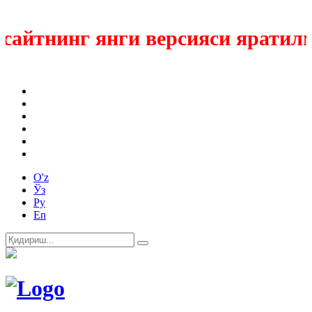
айтнинг янги версияси яратилмо
O'z
Ўз
Ру
En