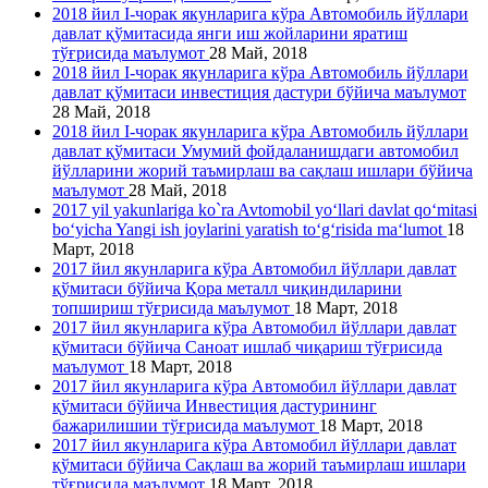
2018 йил I-чорак якунларига кўра Автомобиль йўллари
давлат қўмитасида янги иш жойларини яратиш
тўғрисида маълумот
28 Май, 2018
2018 йил I-чорак якунларига кўра Автомобиль йўллари
давлат қўмитаси инвестиция дастури бўйича маълумот
28 Май, 2018
2018 йил I-чорак якунларига кўра Автомобиль йўллари
давлат қўмитаси Умумий фойдаланишдаги автомобил
йўлларини жорий таъмирлаш ва сақлаш ишлари бўйича
маълумот
28 Май, 2018
2017 yil yakunlariga ko`ra Avtomobil yo‘llari davlat qo‘mitasi
bo‘yicha Yangi ish joylarini yaratish to‘g‘risida ma‘lumot
18
Март, 2018
2017 йил якунларига кўра Автомобил йўллари давлат
қўмитаси бўйича Қора металл чиқиндиларини
топшириш тўғрисида маълумот
18 Март, 2018
2017 йил якунларига кўра Автомобил йўллари давлат
қўмитаси бўйича Саноат ишлаб чиқариш тўғрисида
маълумот
18 Март, 2018
2017 йил якунларига кўра Автомобил йўллари давлат
қўмитаси бўйича Инвестиция дастурининг
бажарилишии тўғрисида маълумот
18 Март, 2018
2017 йил якунларига кўра Автомобил йўллари давлат
қўмитаси бўйича Сақлаш ва жорий таъмирлаш ишлари
тўғрисида маълумот
18 Март, 2018