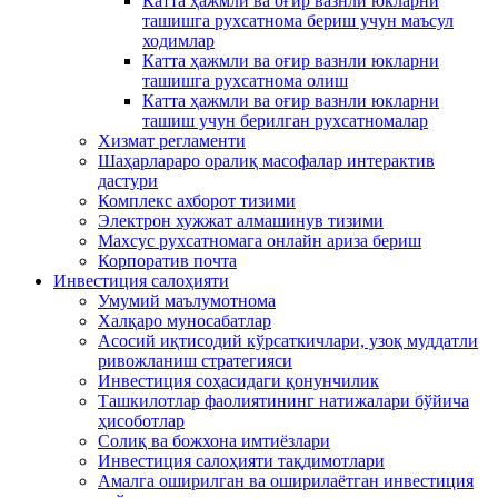
Катта ҳажмли ва оғир вазнли юкларни
ташишга рухсатнома бериш учун маъсул
ходимлар
Катта ҳажмли ва оғир вазнли юкларни
ташишга рухсатнома олиш
Катта ҳажмли ва оғир вазнли юкларни
ташиш учун берилган рухсатномалар
Хизмат регламенти
Шаҳарлараро оралиқ масофалар интерактив
дастури
Комплекс ахборот тизими
Электрон хужжат алмашинув тизими
Махсус рухсатномага онлайн ариза бериш
Корпоратив почта
Инвестиция салоҳияти
Умумий маълумотнома
Xалқаро муносабатлар
Асосий иқтисодий кўрсаткичлари, узоқ муддатли
ривожланиш стратегияси
Инвестиция соҳасидаги қонунчилик
Ташкилотлар фаолиятининг натижалари бўйича
ҳисоботлар
Солиқ ва божхона имтиёзлари
Инвестиция салоҳияти тақдимотлари
Амалга оширилган ва оширилаётган инвестиция