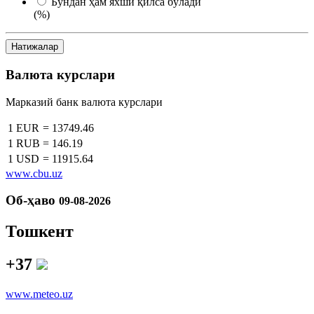
Бундан ҳам яхши қилса бўлади
(%)
Натижалар
Валюта курслари
Марказий банк валюта курслари
1 EUR
=
13749.46
1 RUB
=
146.19
1 USD
=
11915.64
www.cbu.uz
Об-ҳаво
09-08-2026
Тошкент
+37
www.meteo.uz