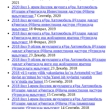
2021
2020 йил I- ярим йиллик якунига кўра Автомобиль
йўллари кўмитасида Инвестиция дастури бўйича
маълумотлар
7 Сентябр, 2020
2018 йил якунига кўра Автомобиль йўллари давлат
қўмитаси бўйича инвестиция дастури тўғрисида
маълумот
18 Феврал, 2019
2018 йил якунига кўра Автомобиль йўллари давлат
қўмитасида янги иш жойларини яратиш тўғрисида
маълумот
18 Феврал, 2019
2018 йил 9 ойлик якунларига кўра Автомобиль йўллари
давлат қўмитаси бўйича инвестиция дастури тўғрисида
маълумот
23 Декабр, 2018
2018 йил 9 ойлик якунларига кўра Автомобиль йўллари
давлат қўмитасида янги иш жойларини яратиш
тўғрисидаги маълумот
23 Декабр, 2018
2018 yil I-yarim yillik yakunlariga ko`ra Avtomobil yo‘llari
davlat qo‘mitasi bo‘yicha Yangi ish joylarini yaratish
to‘g‘risida ma‘lumot
15 Сентябр, 2018
2018 йил I-ярим йиллик якунларига кўра Автомобиль
йўллари давлат қўмитаси бўйича инвестиция дастури
тўғрисида маълумот
15 Сентябр, 2018
2018 йил I-ярим йиллик якунларига кўра Автомобиль
йўллари давлат қўмитаси бўйича тўла таъмирлаш
ишлари тўғрисида маълумот
14 Сентябр, 2018