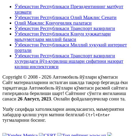
Ўзбекистон Республикаси Президентининг матбуот
хизмати
Ўзбекистон Республикаси Олий Мажлис Сенати
Олий Мажлис Қонунчилик палатаси
Ўзбекистон Республикаси Транспорт вазирлиги
Ўзбекистон Республикаси Қонун ҳужжатлари
маълумотлари миллий базаси
Ўзбекистон Республикаси Миллий ҳуқуқий интернет
портали
Ўзбекистон Республикаси Транспорт вазирлиги
ҳузуридаги йўл-қурилиш ишлари сифатини назорат
қилиш инспектсияси
Copyright © 2008 - 2026 Автомобиль йўллари қўмитаси
Сайт материалларини исталган шаклда такрор берганда ёки
тарқатганда Автомобиль йўллари қўмитаси расмий сайтига
гиперҳавола берилиши шарт! Сайтнинг сўнгги янгиланиш
санаси
26 Август, 2023
. Онлайн фойдаланувчилар сони
та.
Ушбу саҳифада xатоликларни аниқласангиз, маъмуриятни
xабардор қилиш учун матнни белгилаб
Ctrl+Enter
тугмаларини босинг.