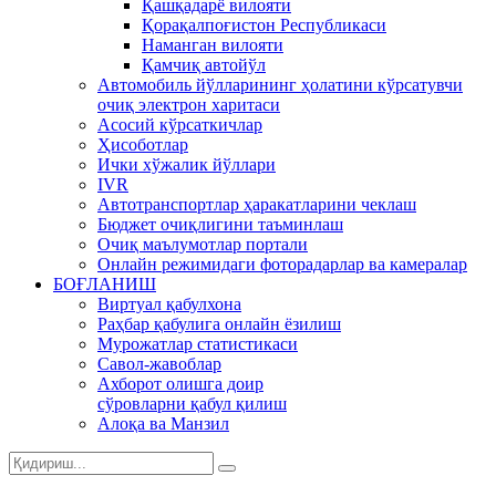
Қашқадарё вилояти
Қорақалпоғистон Республикаси
Наманган вилояти
Қамчиқ автойўл
Автомобиль йўлларининг ҳолатини кўрсатувчи
очиқ электрон харитаси
Асосий кўрсаткичлар
Ҳисоботлар
Ички хўжалик йўллари
IVR
Автотранспортлар ҳаракатларини чеклаш
Бюджет очиқлигини таъминлаш
Очиқ маълумотлар портали
Онлайн режимидаги фоторадарлар ва камералар
БОҒЛАНИШ
Виртуал қабулхона
Раҳбар қабулига онлайн ёзилиш
Мурожатлар статистикаси
Савол-жавоблар
Ахборот олишга доир
сўровларни қабул қилиш
Алоқа ва Манзил