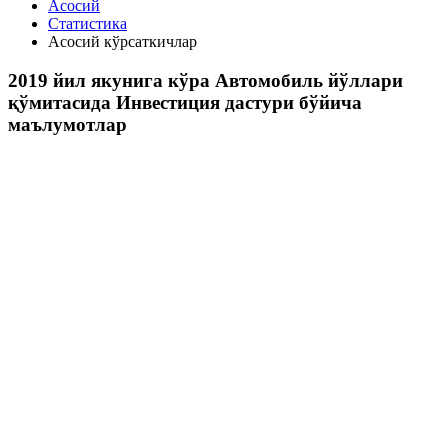
Асосий
Статистика
Асосий кўрсаткичлар
2019 йил якунига кўра Автомобиль йўллари
қўмитасида Инвестиция дастури бўйича
маълумотлар