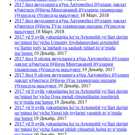
2017 йил якунларига кўра Автомобил йўллари давлат
қўмитаси бўйича Минтақавий йўлларни таъмирлаш
тўғрисида тўғрисида маълумот
18 Март, 2018
2017 йил якунларига кўра Автомобил йўллари давлат
қўмитаси бўйича Тўла таъмирлаш ишлари тўғрисида
маълумот
18 Март, 2018
2017 yil 9 oylik yakunlariga ko‘ra Avtomobil yo‘llari davlat
qo‘mitasi bo‘yicha Umumiy foydalanuvdagi avtomobil
yo`llarini joriy ta`mirlash va saqlash ishlari to‘g‘risida
ma‘lumot
19 Декабр, 2017
2017 йил 9 ойлик якунларига кўра Автомобил йўллари
давлат қўмитаси бўйича Минтақавий йўлларни
таъмирлаш тўғрисида маълумот
19 Декабр, 2017
2017 йил 9 ойлик якунларига кўра Автомобил йўллари
давлат қўмитаси бўйича тўла таъмирлаш ишлари
тўғрисида маълумот
19 Декабр, 2017
2017 yil 9 oylik yakunlariga ko‘ra Avtomobil yo‘llari davlat
qo‘mitasi bo‘yicha Qora metall chiqindilarini topshirish
to‘g‘risida ma‘lumot
19 Декабр, 2017
2017 yil 9 oylik yakunlariga ko‘ra Avtomobil yo‘llari davlat
qo‘mitasi bo‘yicha Yangi ish joylarini yaratish to‘g‘risida
ma‘lumot
19 Декабр, 2017
2017 yil 9 oylik yakunlariga ko‘ra Avtomobil yo‘llari davlat
qo‘mitasi bo‘yicha Sanoat ishlab chiqarish hajmi to‘g‘risida
ma‘lumot
19 Декабр, 2017