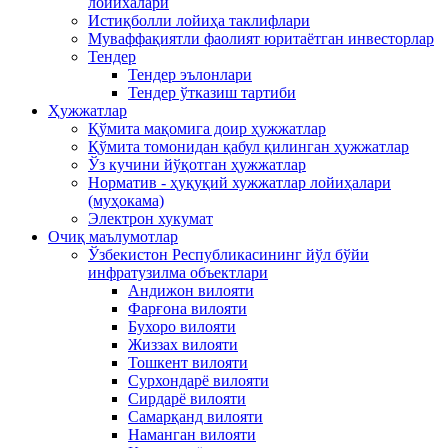
лойихалари
Истиқболли лойиҳа таклифлари
Муваффақиятли фаолият юритаётган инвесторлар
Тендер
Тендер эълонлари
Тендер ўтказиш тартиби
Ҳужжатлар
Қўмита мақомига доир ҳужжатлар
Қўмита томонидан қабул қилинган ҳужжатлар
Ўз кучини йўқотган ҳужжатлар
Норматив - ҳуқуқий хужжатлар лойиҳалари
(муҳокама)
Электрон хукумат
Очиқ маълумотлар
Ўзбекистон Республикасининг йўл бўйи
инфратузилма объектлари
Андижон вилояти
Фарғона вилояти
Бухоро вилояти
Жиззах вилояти
Тошкент вилояти
Сурхондарё вилояти
Сирдарё вилояти
Самарқанд вилояти
Наманган вилояти