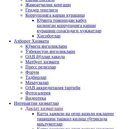
Жамоатчилик кенгаши
Гендер тенглиги
Коррупцияга қарши курашиш
Қўмита томонидан қабул
қилинган коррупцияга қарши
курашиш соҳасидаги ҳужжатлар
Ҳисоботлар
Ахборот Хизмати
Қўмита янгиликлари
Ўзбекистон янгиликлари
ОАВ йўллар ҳақида
Матбуот xизмати
Пресс релизлар
Форум
Тадбирлар
Маърузалар
ОАВ аккредитация тартиби
Фотогалерея
Видеотека
Интерактив xизматлар
Давлат хизматлари
Катта ҳажмли ва оғир вазнли юкларни
ташишни ташкил қилиш тўғрисида
маълумотлар