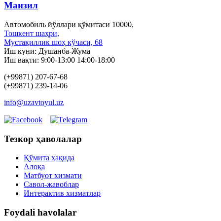
Манзил
Автомобиль йўллари қўмитаси 10000,
Тошкент шаҳри,
Мустақиллик шоҳ кўчаси, 68
Иш куни: Душанба-Жума
Иш вақти: 9:00-13:00 14:00-18:00
(+99871) 207-67-68
(+99871) 239-14-06
info@uzavtoyul.uz
Тезкор ҳаволалар
Қўмита ҳақида
Алоқа
Матбуот xизмати
Савол-жавоблар
Интерактив хизматлар
Foydali havolalar