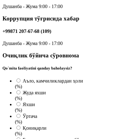
Душанба - Жума 9:00 - 17:00
Коррупция тўғрисида хабар
+99871 207-67-68 (109)
Душанба - Жума 9:00 - 17:00
Очиқлик бўйича сўровнома
Qo`mita faoliyatini qanday baholaysiz?
Аъло, камчиликлардан ҳоли
(%)
Жуда яxши
(%)
Яхши
(%)
Ўртача
(%)
Қониқарли
(%)