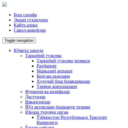
Бош саҳифа
Экран сухандони
Қайта алоқа
Савол-жавоблар
Toggle navigation
Қўмита ҳақида
Таркибий тузилма
Таркибий тузилма чизмаси
Раҳбарият
Марказий аппарат
Кенгаш аъзолари
Ҳудудий бош бошқармалар
Тармоқ корxоналари
Функция ва вазифалар
Дастурлар
Вакансиялар
Йўл активлари бошқарув тизими
Юқори турувчи орган
Ўзбекистон Республикаси Траспорт
Вазирлиги
Ёшлар сиёсати