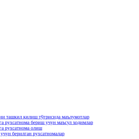
ни ташкил қилиш тўғрисида маълумотлар
га рухсатнома бериш учун маъсул ходимлар
га рухсатнома олиш
 учун берилган рухсатномалар