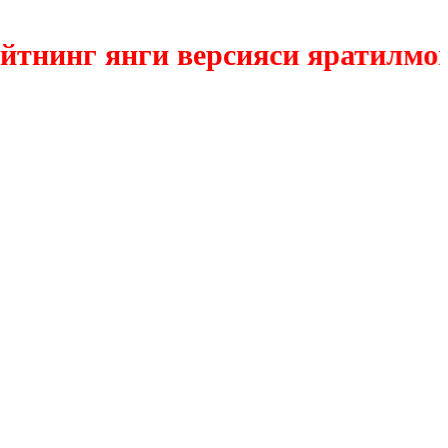
инг янги версияси яратилмокда