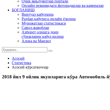
Очиқ маълумотлар портали
Онлайн режимидаги фоторадарлар ва камералар
БОҒЛАНИШ
Виртуал қабулхона
Раҳбар қабулига онлайн ёзилиш
Мурожатлар статистикаси
Савол-жавоблар
Ахборот олишга доир
сўровларни қабул қилиш
Алоқа ва Манзил
Асосий
Статистика
Асосий кўрсаткичлар
2018 йил 9 ойлик якунларига кўра Автомобиль 