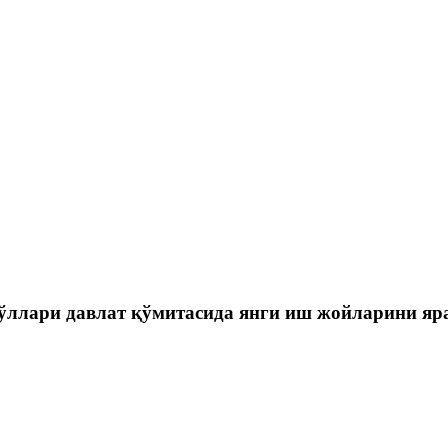
йўллари давлат қўмитасида янги иш жойларини я