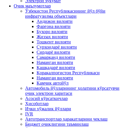
Электрон хукумат
Очиқ маълумотлар
Ўзбекистон Республикасининг йўл бўйи
инфратузилма объектлари
Андижон вилояти
Фарғона вилояти
Бухоро вилояти
Жиззах вилояти
Тошкент вилояти
Сурхондарё вилояти
Сирдарё вилояти
Самарқанд вилояти
Наманган вилояти
Қашқадарё вилояти
Қорақалпоғистон Республикаси
Наманган вилояти
Қамчиқ автойўл
Автомобиль йўлларининг ҳолатини кўрсатувчи
очиқ электрон харитаси
Асосий кўрсаткичлар
Ҳисоботлар
Ички хўжалик йўллари
IVR
Автотранспортлар ҳаракатларини чеклаш
Бюджет очиқлигини таъминлаш