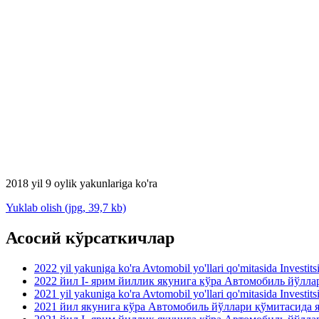
2018 yil 9 oylik yakunlariga ko'ra
Yuklab olish (jpg, 39,7 kb)
Асосий кўрсаткичлар
2022 yil yakuniga ko'ra Avtomobil yo'llari qo'mitasida Investit
2022 йил I- ярим йиллик якунига кўра Автомобиль йўлл
2021 yil yakuniga ko'ra Avtomobil yo'llari qo'mitasida Investit
2021 йил якунига кўра Автомобиль йўллари қўмитасида