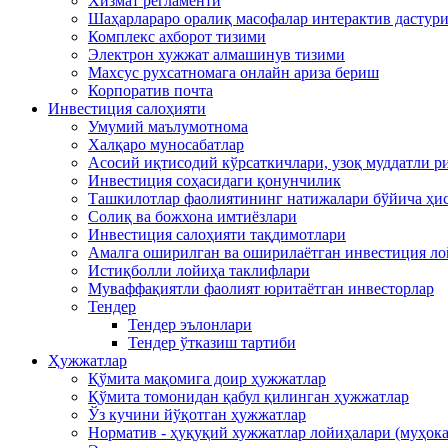
Хизмат регламенти
Шаҳарлараро оралиқ масофалар интерактив дастур
Комплекс ахборот тизими
Электрон хужжат алмашинув тизими
Махсус рухсатномага онлайн ариза бериш
Корпоратив почта
Инвестиция салоҳияти
Умумий маълумотнома
Xалқаро муносабатлар
Асосий иқтисодий кўрсаткичлари, узоқ муддатли 
Инвестиция соҳасидаги қонунчилик
Ташкилотлар фаолиятининг натижалари бўйича ҳи
Солиқ ва божхона имтиёзлари
Инвестиция салоҳияти тақдимотлари
Амалга оширилган ва оширилаётган инвестиция л
Истиқболли лойиҳа таклифлари
Муваффақиятли фаолият юритаётган инвесторлар
Тендер
Тендер эълонлари
Тендер ўтказиш тартиби
Ҳужжатлар
Қўмита мақомига доир ҳужжатлар
Қўмита томонидан қабул қилинган ҳужжатлар
Ўз кучини йўқотган ҳужжатлар
Норматив - ҳуқуқий хужжатлар лойиҳалари (муҳок