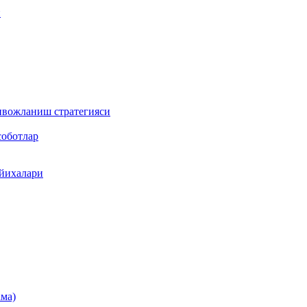
и
ривожланиш стратегияси
соботлар
ойихалари
ама)