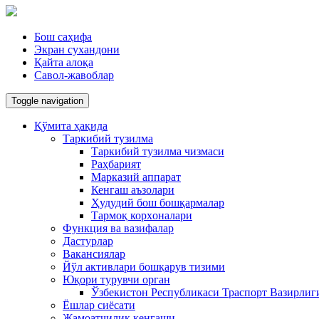
Бош саҳифа
Экран сухандони
Қайта алоқа
Савол-жавоблар
Toggle navigation
Қўмита ҳақида
Таркибий тузилма
Таркибий тузилма чизмаси
Раҳбарият
Марказий аппарат
Кенгаш аъзолари
Ҳудудий бош бошқармалар
Тармоқ корxоналари
Функция ва вазифалар
Дастурлар
Вакансиялар
Йўл активлари бошқарув тизими
Юқори турувчи орган
Ўзбекистон Республикаси Траспорт Вазирлиг
Ёшлар сиёсати
Жамоатчилик кенгаши