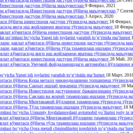
ари кўмитасида Инвестиция дастури бўйича маълумотлар
28 Сент
 Инвестиция дастури бўйича маълумотлар
9 Феврал, 2021
ари кўмитасида Инвестиция дастури бўйича маълумотлар
7 Сентя
 Инвестиция дастури бўйича маълумотлар
3 Апрел, 2020
таси бўйича инвестиция дастури тўғрисида маълумот
18 Феврал,
тасида янги иш жойларини яратиш тўғрисида маълумот
18 Февра
давлат қўмитаси бўйича инвестиция дастури тўғрисида маълумо
lat qo‘mitasi bo‘yicha Yangi ish joylarini yaratish to‘g‘risida ma‘lumot
ллари давлат қўмитаси бўйича инвестиция дастури тўғрисида м
ллари давлат қўмитаси бўйича тўла таъмирлаш ишлари тўғрисид
давлат қўмитасида янги иш жойларини яратиш тўғрисида маълум
давлат қўмитаси инвестиция дастури бўйича маълумот
28 Май, 20
 давлат қўмитаси Умумий фойдаланишдаги автомобил йўлларини
o‘yicha Yangi ish joylarini yaratish to‘g‘risida ma‘lumot
18 Март, 201
ўмитаси бўйича Қора металл чиқиндиларини топшириш тўғрисид
митаси бўйича Саноат ишлаб чиқариш тўғрисида маълумот
18 Ма
ўмитаси бўйича Инвестиция дастурининг бажарилишии тўғрисид
ўмитаси бўйича Сақлаш ва жорий таъмирлаш ишлари тўғрисида 
ўмитаси бўйича Минтақавий йўлларни таъмирлаш тўғрисида тўғ
митаси бўйича Тўла таъмирлаш ишлари тўғрисида маълумот
18 М
‘mitasi bo‘yicha Umumiy foydalanuvdagi avtomobil yo`llarini joriy ta`m
давлат қўмитаси бўйича Минтақавий йўлларни таъмирлаш тўғрис
авлат қўмитаси бўйича тўла таъмирлаш ишлари тўғрисида маълу
‘mitasi bo‘yicha Qora metall chiqindilarini topshirish to‘g‘risida ma‘lu