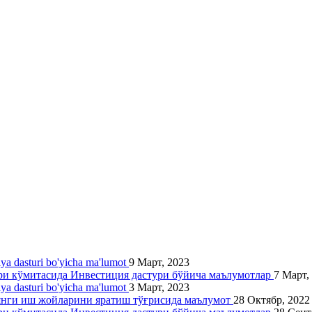
siya dasturi bo'yicha ma'lumot
9 Март, 2023
ари кўмитасида Инвестиция дастури бўйича маълумотлар
7 Март,
siya dasturi bo'yicha ma'lumot
3 Март, 2023
 янги иш жойларини яратиш тўғрисида маълумот
28 Октябр, 2022