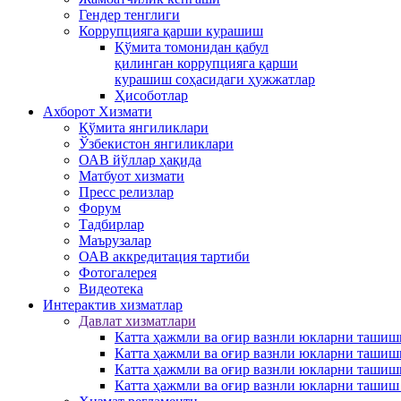
Гендер тенглиги
Коррупцияга қарши курашиш
Қўмита томонидан қабул
қилинган коррупцияга қарши
курашиш соҳасидаги ҳужжатлар
Ҳисоботлар
Ахборот Хизмати
Қўмита янгиликлари
Ўзбекистон янгиликлари
ОАВ йўллар ҳақида
Матбуот xизмати
Пресс релизлар
Форум
Тадбирлар
Маърузалар
ОАВ аккредитация тартиби
Фотогалерея
Видеотека
Интерактив xизматлар
Давлат хизматлари
Катта ҳажмли ва оғир вазнли юкларни ташиш
Катта ҳажмли ва оғир вазнли юкларни ташиш
Катта ҳажмли ва оғир вазнли юкларни ташиш
Катта ҳажмли ва оғир вазнли юкларни ташиш