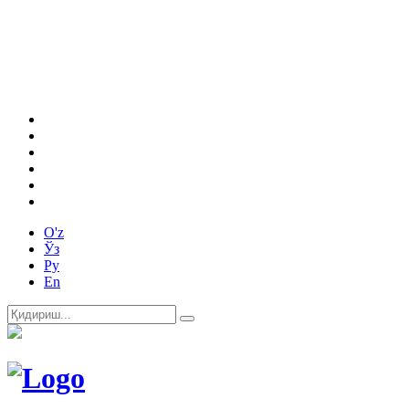
O'z
Ўз
Ру
En