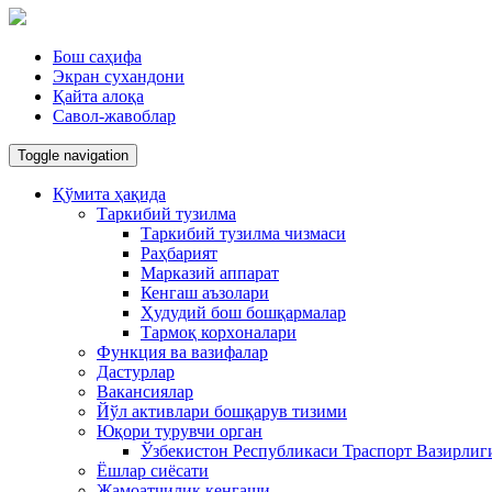
Бош саҳифа
Экран сухандони
Қайта алоқа
Савол-жавоблар
Toggle navigation
Қўмита ҳақида
Таркибий тузилма
Таркибий тузилма чизмаси
Раҳбарият
Марказий аппарат
Кенгаш аъзолари
Ҳудудий бош бошқармалар
Тармоқ корxоналари
Функция ва вазифалар
Дастурлар
Вакансиялар
Йўл активлари бошқарув тизими
Юқори турувчи орган
Ўзбекистон Республикаси Траспорт Вазирлиг
Ёшлар сиёсати
Жамоатчилик кенгаши