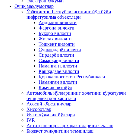
Электрон хукумат
Очиқ маълумотлар
Ўзбекистон Республикасининг йўл бўйи
инфратузилма объектлари
Андижон вилояти
Фарғона вилояти
Бухоро вилояти
Жиззах вилояти
Тошкент вилояти
Сурхондарё вилояти
Сирдарё вилояти
Самарқанд вилояти
Наманган вилояти
Қашқадарё вилояти
Қорақалпоғистон Республикаси
Наманган вилояти
Қамчиқ автойўл
Автомобиль йўлларининг ҳолатини кўрсатувчи
очиқ электрон харитаси
Асосий кўрсаткичлар
Ҳисоботлар
Ички хўжалик йўллари
IVR
Автотранспортлар ҳаракатларини чеклаш
Бюджет очиқлигини таъминлаш