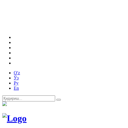
O'z
Ўз
Ру
En