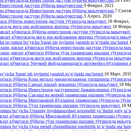
ари кўмитасида Инвестиция дастури бўйича маълумотлар
28 Сент
 Инвестиция дастури бўйича маълумотлар
9 Феврал, 2021
ари кўмитасида Инвестиция дастури бўйича маълумотлар
7 Сентя
 Инвестиция дастури бўйича маълумотлар
3 Апрел, 2020
таси бўйича инвестиция дастури тўғрисида маълумот
18 Феврал,
тасида янги иш жойларини яратиш тўғрисида маълумот
18 Февра
давлат қўмитаси бўйича инвестиция дастури тўғрисида маълумо
давлат қўмитасида янги иш жойларини яратиш тўғрисидаги маъ
lat qo‘mitasi bo‘yicha Yangi ish joylarini yaratish to‘g‘risida ma‘lumot
ллари давлат қўмитаси бўйича инвестиция дастури тўғрисида м
ллари давлат қўмитаси бўйича тўла таъмирлаш ишлари тўғрисид
давлат қўмитасида янги иш жойларини яратиш тўғрисида маълум
 давлат қўмитаси Умумий фойдаланишдаги автомобил йўлларини
o‘yicha Yangi ish joylarini yaratish to‘g‘risida ma‘lumot
18 Март, 201
ўмитаси бўйича Қора металл чиқиндиларини топшириш тўғрисид
митаси бўйича Саноат ишлаб чиқариш тўғрисида маълумот
18 Ма
ўмитаси бўйича Инвестиция дастурининг бажарилишии тўғрисид
ўмитаси бўйича Сақлаш ва жорий таъмирлаш ишлари тўғрисида 
ўмитаси бўйича Минтақавий йўлларни таъмирлаш тўғрисида тўғ
митаси бўйича Тўла таъмирлаш ишлари тўғрисида маълумот
18 М
‘mitasi bo‘yicha Umumiy foydalanuvdagi avtomobil yo`llarini joriy ta`m
давлат қўмитаси бўйича Минтақавий йўлларни таъмирлаш тўғрис
авлат қўмитаси бўйича тўла таъмирлаш ишлари тўғрисида маълу
‘mitasi bo‘yicha Qora metall chiqindilarini topshirish to‘g‘risida ma‘lu