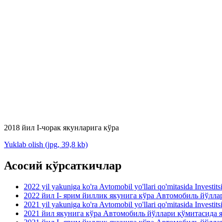
2018 йил I-чорак якунларига кўра
Yuklab olish (jpg, 39,8 kb)
Асосий кўрсаткичлар
2022 yil yakuniga ko'ra Avtomobil yo'llari qo'mitasida Investit
2022 йил I- ярим йиллик якунига кўра Автомобиль йўлл
2021 yil yakuniga ko'ra Avtomobil yo'llari qo'mitasida Investit
2021 йил якунига кўра Автомобиль йўллари қўмитасида