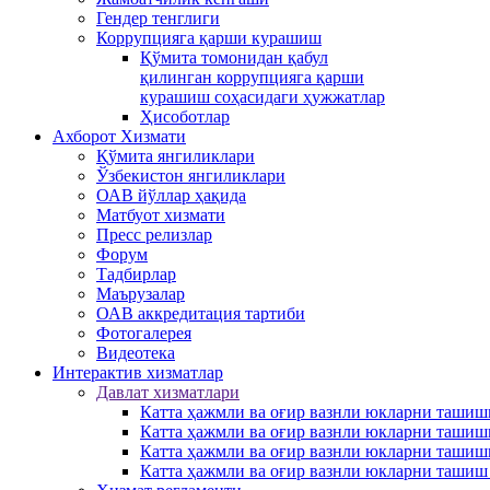
Гендер тенглиги
Коррупцияга қарши курашиш
Қўмита томонидан қабул
қилинган коррупцияга қарши
курашиш соҳасидаги ҳужжатлар
Ҳисоботлар
Ахборот Хизмати
Қўмита янгиликлари
Ўзбекистон янгиликлари
ОАВ йўллар ҳақида
Матбуот xизмати
Пресс релизлар
Форум
Тадбирлар
Маърузалар
ОАВ аккредитация тартиби
Фотогалерея
Видеотека
Интерактив xизматлар
Давлат хизматлари
Катта ҳажмли ва оғир вазнли юкларни ташиш
Катта ҳажмли ва оғир вазнли юкларни ташиш
Катта ҳажмли ва оғир вазнли юкларни ташиш
Катта ҳажмли ва оғир вазнли юкларни ташиш