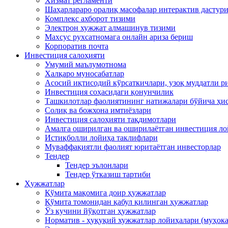
Хизмат регламенти
Шаҳарлараро оралиқ масофалар интерактив дастур
Комплекс ахборот тизими
Электрон хужжат алмашинув тизими
Махсус рухсатномага онлайн ариза бериш
Корпоратив почта
Инвестиция салоҳияти
Умумий маълумотнома
Xалқаро муносабатлар
Асосий иқтисодий кўрсаткичлари, узоқ муддатли 
Инвестиция соҳасидаги қонунчилик
Ташкилотлар фаолиятининг натижалари бўйича ҳи
Солиқ ва божхона имтиёзлари
Инвестиция салоҳияти тақдимотлари
Амалга оширилган ва оширилаётган инвестиция л
Истиқболли лойиҳа таклифлари
Муваффақиятли фаолият юритаётган инвесторлар
Тендер
Тендер эълонлари
Тендер ўтказиш тартиби
Ҳужжатлар
Қўмита мақомига доир ҳужжатлар
Қўмита томонидан қабул қилинган ҳужжатлар
Ўз кучини йўқотган ҳужжатлар
Норматив - ҳуқуқий хужжатлар лойиҳалари (муҳок