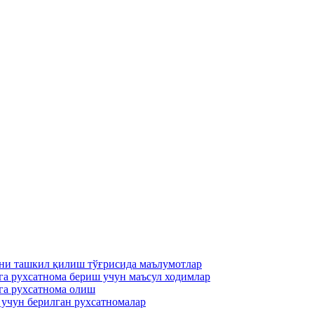
ни ташкил қилиш тўғрисида маълумотлар
га рухсатнома бериш учун маъсул ходимлар
га рухсатнома олиш
 учун берилган рухсатномалар