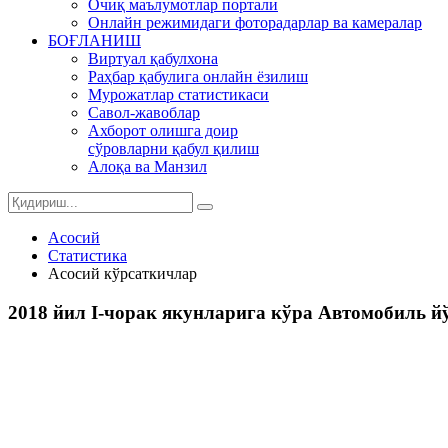
Очиқ маълумотлар портали
Онлайн режимидаги фоторадарлар ва камералар
БОҒЛАНИШ
Виртуал қабулхона
Раҳбар қабулига онлайн ёзилиш
Мурожатлар статистикаси
Савол-жавоблар
Ахборот олишга доир
сўровларни қабул қилиш
Алоқа ва Манзил
Асосий
Статистика
Асосий кўрсаткичлар
2018 йил I-чорак якунларига кўра Автомобиль й