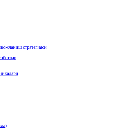
и
ривожланиш стратегияси
соботлар
ойихалари
ама)