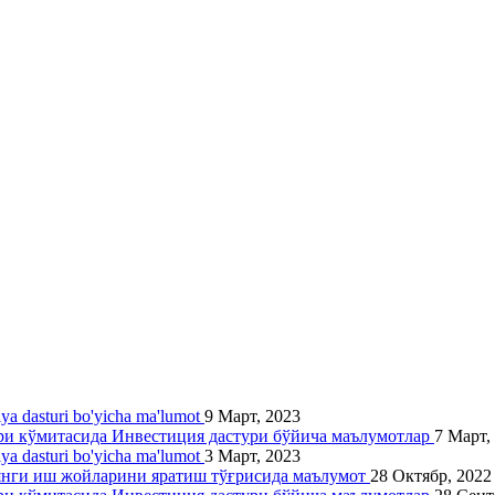
siya dasturi bo'yicha ma'lumot
9 Март, 2023
ари кўмитасида Инвестиция дастури бўйича маълумотлар
7 Март,
siya dasturi bo'yicha ma'lumot
3 Март, 2023
 янги иш жойларини яратиш тўғрисида маълумот
28 Октябр, 2022