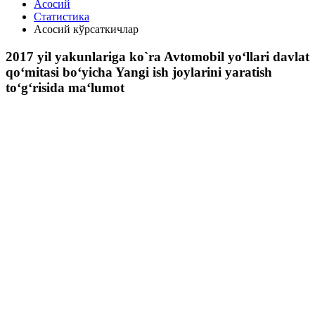
Асосий
Статистика
Асосий кўрсаткичлар
2017 yil yakunlariga ko`ra Avtomobil yo‘llari davlat
qo‘mitasi bo‘yicha Yangi ish joylarini yaratish
to‘g‘risida ma‘lumot