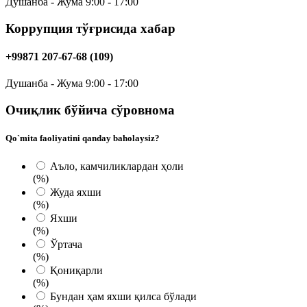
Душанба - Жума 9:00 - 17:00
Коррупция тўғрисида хабар
+99871 207-67-68 (109)
Душанба - Жума 9:00 - 17:00
Очиқлик бўйича сўровнома
Qo`mita faoliyatini qanday baholaysiz?
Аъло, камчиликлардан ҳоли
(%)
Жуда яxши
(%)
Яхши
(%)
Ўртача
(%)
Қониқарли
(%)
Бундан ҳам яхши қилса бўлади