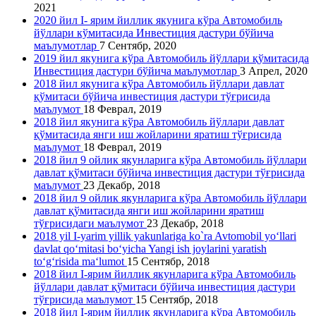
2021
2020 йил I- ярим йиллик якунига кўра Автомобиль
йўллари кўмитасида Инвестиция дастури бўйича
маълумотлар
7 Сентябр, 2020
2019 йил якунига кўра Автомобиль йўллари қўмитасида
Инвестиция дастури бўйича маълумотлар
3 Апрел, 2020
2018 йил якунига кўра Автомобиль йўллари давлат
қўмитаси бўйича инвестиция дастури тўғрисида
маълумот
18 Феврал, 2019
2018 йил якунига кўра Автомобиль йўллари давлат
қўмитасида янги иш жойларини яратиш тўғрисида
маълумот
18 Феврал, 2019
2018 йил 9 ойлик якунларига кўра Автомобиль йўллари
давлат қўмитаси бўйича инвестиция дастури тўғрисида
маълумот
23 Декабр, 2018
2018 йил 9 ойлик якунларига кўра Автомобиль йўллари
давлат қўмитасида янги иш жойларини яратиш
тўғрисидаги маълумот
23 Декабр, 2018
2018 yil I-yarim yillik yakunlariga ko`ra Avtomobil yo‘llari
davlat qo‘mitasi bo‘yicha Yangi ish joylarini yaratish
to‘g‘risida ma‘lumot
15 Сентябр, 2018
2018 йил I-ярим йиллик якунларига кўра Автомобиль
йўллари давлат қўмитаси бўйича инвестиция дастури
тўғрисида маълумот
15 Сентябр, 2018
2018 йил I-ярим йиллик якунларига кўра Автомобиль