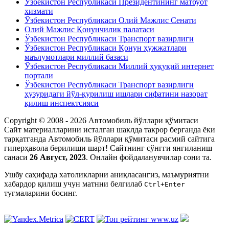
Ўзбекистон Республикаси Президентининг матбуот
хизмати
Ўзбекистон Республикаси Олий Мажлис Сенати
Олий Мажлис Қонунчилик палатаси
Ўзбекистон Республикаси Транспорт вазирлиги
Ўзбекистон Республикаси Қонун ҳужжатлари
маълумотлари миллий базаси
Ўзбекистон Республикаси Миллий ҳуқуқий интернет
портали
Ўзбекистон Республикаси Транспорт вазирлиги
ҳузуридаги йўл-қурилиш ишлари сифатини назорат
қилиш инспектсияси
Copyright © 2008 - 2026 Автомобиль йўллари қўмитаси
Сайт материалларини исталган шаклда такрор берганда ёки
тарқатганда Автомобиль йўллари қўмитаси расмий сайтига
гиперҳавола берилиши шарт! Сайтнинг сўнгги янгиланиш
санаси
26 Август, 2023
. Онлайн фойдаланувчилар сони
та.
Ушбу саҳифада xатоликларни аниқласангиз, маъмуриятни
xабардор қилиш учун матнни белгилаб
Ctrl+Enter
тугмаларини босинг.