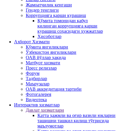
Жамоатчилик кенгаши
Гендер тенглиги
Коррупцияга қарши курашиш
Қўмита томонидан қабул
қилинган коррупцияга қарши
курашиш соҳасидаги ҳужжатлар
Ҳисоботлар
Ахборот Хизмати
Қўмита янгиликлари
Ўзбекистон янгиликлари
ОАВ йўллар ҳақида
Матбуот xизмати
Пресс релизлар
Форум
Тадбирлар
Маърузалар
ОАВ аккредитация тартиби
Фотогалерея
Видеотека
Интерактив xизматлар
Давлат хизматлари
Катта ҳажмли ва оғир вазнли юкларни
ташишни ташкил қилиш тўғрисида
маълумотлар