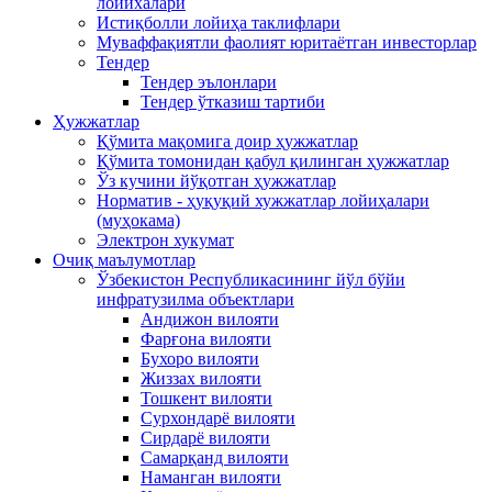
лойихалари
Истиқболли лойиҳа таклифлари
Муваффақиятли фаолият юритаётган инвесторлар
Тендер
Тендер эълонлари
Тендер ўтказиш тартиби
Ҳужжатлар
Қўмита мақомига доир ҳужжатлар
Қўмита томонидан қабул қилинган ҳужжатлар
Ўз кучини йўқотган ҳужжатлар
Норматив - ҳуқуқий хужжатлар лойиҳалари
(муҳокама)
Электрон хукумат
Очиқ маълумотлар
Ўзбекистон Республикасининг йўл бўйи
инфратузилма объектлари
Андижон вилояти
Фарғона вилояти
Бухоро вилояти
Жиззах вилояти
Тошкент вилояти
Сурхондарё вилояти
Сирдарё вилояти
Самарқанд вилояти
Наманган вилояти