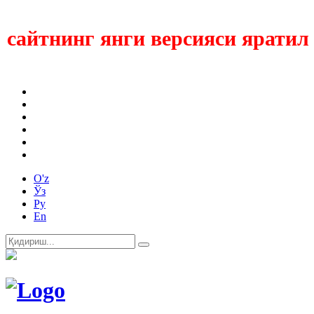
айтнинг янги версияси яратилмо
O'z
Ўз
Ру
En