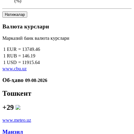
(%)
Натижалар
Валюта курслари
Марказий банк валюта курслари
1 EUR
=
13749.46
1 RUB
=
146.19
1 USD
=
11915.64
www.cbu.uz
Об-ҳаво
09-08-2026
Тошкент
+29
www.meteo.uz
Манзил