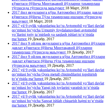
қўмитаси бўйича Минтақавий йўлларни таъмирлаш
тўғрисида тўғрисида маълумот
18 Март, 2018
2017 йил якунларига кўра Автомобил йўллари давлат
қўмитаси бўйича Тўла таъмирлаш ишлари тўғрисида
маълумот
18 Март, 2018
2017 yil 9 oylik yakunlariga ko‘ra Avtomobil yo‘llari davlat
qo‘mitasi bo‘yicha Umumiy foydalanuvdagi avtomobil
yo`llarini joriy ta`mirlash va saqlash ishlari to‘g‘risida
ma‘lumot
19 Декабр, 2017
2017 йил 9 ойлик якунларига кўра Автомобил йўллари
давлат қўмитаси бўйича Минтақавий йўлларни
таъмирлаш тўғрисида маълумот
19 Декабр, 2017
2017 йил 9 ойлик якунларига кўра Автомобил йўллари
давлат қўмитаси бўйича тўла таъмирлаш ишлари
тўғрисида маълумот
19 Декабр, 2017
2017 yil 9 oylik yakunlariga ko‘ra Avtomobil yo‘llari davlat
qo‘mitasi bo‘yicha Qora metall chiqindilarini topshirish
to‘g‘risida ma‘lumot
19 Декабр, 2017
2017 yil 9 oylik yakunlariga ko‘ra Avtomobil yo‘llari davlat
qo‘mitasi bo‘yicha Yangi ish joylarini yaratish to‘g‘risida
ma‘lumot
19 Декабр, 2017
2017 yil 9 oylik yakunlariga ko‘ra Avtomobil yo‘llari davlat
qo‘mitasi bo‘yicha Sanoat ishlab chiqarish hajmi to‘g‘risida
ma‘lumot
19 Декабр, 2017