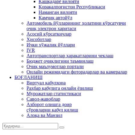
Қашқадарё вилояти
Қорақалпоғистон Республикаси
Наманган вилояти
Қамчиқ автойўл
Автомобиль йўлларининг ҳолатини кўрсатувчи
очиқ электрон харитаси
Асосий кўрсаткичлар
Ҳисоботлар
Ички хўжалик йўллари
IVR
Автотранспортлар ҳаракатларини чеклаш
Бюджет очиқлигини таъминлаш
Очиқ маълумотлар портали
Онлайн режимидаги фоторадарлар ва камералар
БОҒЛАНИШ
Виртуал қабулхона
Раҳбар қабулига онлайн ёзилиш
Мурожатлар статистикаси
Савол-жавоблар
Ахборот олишга доир
сўровларни қабул қилиш
Алоқа ва Манзил