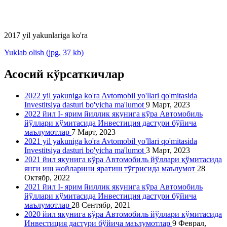
2017 yil yakunlariga ko'ra
Yuklab olish (jpg, 37 kb)
Асосий кўрсаткичлар
2022 yil yakuniga ko'ra Avtomobil yo'llari qo'mitasida
Investitsiya dasturi bo'yicha ma'lumot
9 Март, 2023
2022 йил I- ярим йиллик якунига кўра Автомобиль
йўллари кўмитасида Инвестиция дастури бўйича
маълумотлар
7 Март, 2023
2021 yil yakuniga ko'ra Avtomobil yo'llari qo'mitasida
Investitsiya dasturi bo'yicha ma'lumot
3 Март, 2023
2021 йил якунига кўра Автомобиль йўллари қўмитасида
янги иш жойларини яратиш тўғрисида маълумот
28
Октябр, 2022
2021 йил I- ярим йиллик якунига кўра Автомобиль
йўллари кўмитасида Инвестиция дастури бўйича
маълумотлар
28 Сентябр, 2021
2020 йил якунига кўра Автомобиль йўллари кўмитасида
Инвестиция дастури бўйича маълумотлар
9 Феврал,