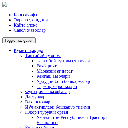
Бош саҳифа
Экран сухандони
Қайта алоқа
Савол-жавоблар
Toggle navigation
Қўмита ҳақида
Таркибий тузилма
Таркибий тузилма чизмаси
Раҳбарият
Марказий аппарат
Кенгаш аъзолари
Ҳудудий бош бошқармалар
Тармоқ корxоналари
Функция ва вазифалар
Дастурлар
Вакансиялар
Йўл активлари бошқарув тизими
Юқори турувчи орган
Ўзбекистон Республикаси Траспорт
Вазирлиги
Ёшлар сиёсати