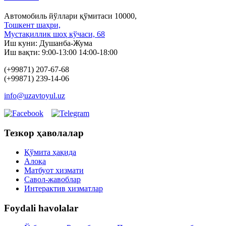
Автомобиль йўллари қўмитаси 10000,
Тошкент шаҳри,
Мустақиллик шоҳ кўчаси, 68
Иш куни: Душанба-Жума
Иш вақти: 9:00-13:00 14:00-18:00
(+99871) 207-67-68
(+99871) 239-14-06
info@uzavtoyul.uz
Тезкор ҳаволалар
Қўмита ҳақида
Алоқа
Матбуот xизмати
Савол-жавоблар
Интерактив хизматлар
Foydali havolalar