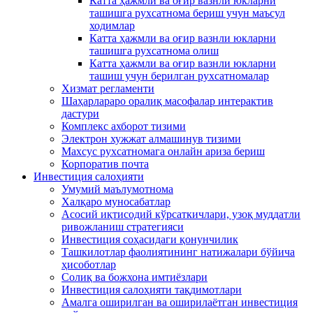
Катта ҳажмли ва оғир вазнли юкларни
ташишга рухсатнома бериш учун маъсул
ходимлар
Катта ҳажмли ва оғир вазнли юкларни
ташишга рухсатнома олиш
Катта ҳажмли ва оғир вазнли юкларни
ташиш учун берилган рухсатномалар
Хизмат регламенти
Шаҳарлараро оралиқ масофалар интерактив
дастури
Комплекс ахборот тизими
Электрон хужжат алмашинув тизими
Махсус рухсатномага онлайн ариза бериш
Корпоратив почта
Инвестиция салоҳияти
Умумий маълумотнома
Xалқаро муносабатлар
Асосий иқтисодий кўрсаткичлари, узоқ муддатли
ривожланиш стратегияси
Инвестиция соҳасидаги қонунчилик
Ташкилотлар фаолиятининг натижалари бўйича
ҳисоботлар
Солиқ ва божхона имтиёзлари
Инвестиция салоҳияти тақдимотлари
Амалга оширилган ва оширилаётган инвестиция