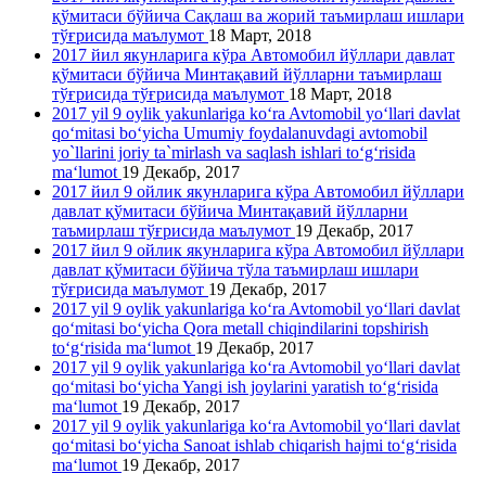
қўмитаси бўйича Сақлаш ва жорий таъмирлаш ишлари
тўғрисида маълумот
18 Март, 2018
2017 йил якунларига кўра Автомобил йўллари давлат
қўмитаси бўйича Минтақавий йўлларни таъмирлаш
тўғрисида тўғрисида маълумот
18 Март, 2018
2017 yil 9 oylik yakunlariga ko‘ra Avtomobil yo‘llari davlat
qo‘mitasi bo‘yicha Umumiy foydalanuvdagi avtomobil
yo`llarini joriy ta`mirlash va saqlash ishlari to‘g‘risida
ma‘lumot
19 Декабр, 2017
2017 йил 9 ойлик якунларига кўра Автомобил йўллари
давлат қўмитаси бўйича Минтақавий йўлларни
таъмирлаш тўғрисида маълумот
19 Декабр, 2017
2017 йил 9 ойлик якунларига кўра Автомобил йўллари
давлат қўмитаси бўйича тўла таъмирлаш ишлари
тўғрисида маълумот
19 Декабр, 2017
2017 yil 9 oylik yakunlariga ko‘ra Avtomobil yo‘llari davlat
qo‘mitasi bo‘yicha Qora metall chiqindilarini topshirish
to‘g‘risida ma‘lumot
19 Декабр, 2017
2017 yil 9 oylik yakunlariga ko‘ra Avtomobil yo‘llari davlat
qo‘mitasi bo‘yicha Yangi ish joylarini yaratish to‘g‘risida
ma‘lumot
19 Декабр, 2017
2017 yil 9 oylik yakunlariga ko‘ra Avtomobil yo‘llari davlat
qo‘mitasi bo‘yicha Sanoat ishlab chiqarish hajmi to‘g‘risida
ma‘lumot
19 Декабр, 2017