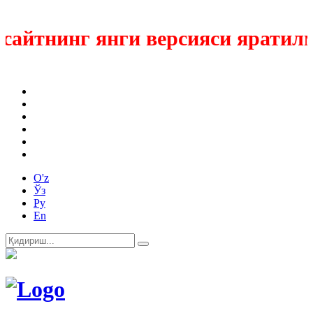
айтнинг янги версияси яратилмо
O'z
Ўз
Ру
En