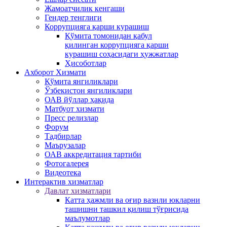
Жамоатчилик кенгаши
Гендер тенглиги
Коррупцияга қарши курашиш
Қўмита томонидан қабул
қилинган коррупцияга қарши
курашиш соҳасидаги ҳужжатлар
Ҳисоботлар
Ахборот Хизмати
Қўмита янгиликлари
Ўзбекистон янгиликлари
ОАВ йўллар ҳақида
Матбуот xизмати
Пресс релизлар
Форум
Тадбирлар
Маърузалар
ОАВ аккредитация тартиби
Фотогалерея
Видеотека
Интерактив xизматлар
Давлат хизматлари
Катта ҳажмли ва оғир вазнли юкларни
ташишни ташкил қилиш тўғрисида
маълумотлар