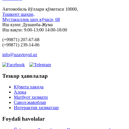
Автомобиль йўллари қўмитаси 10000,
Тошкент шаҳри,
Мустақиллик шоҳ кўчаси, 68
Иш куни: Душанба-Жума
Иш вақти: 9:00-13:00 14:00-18:00
(+99871) 207-67-68
(+99871) 239-14-06
info@uzavtoyul.uz
Тезкор ҳаволалар
Қўмита ҳақида
Алоқа
Матбуот xизмати
Савол-жавоблар
Интерактив хизматлар
Foydali havolalar