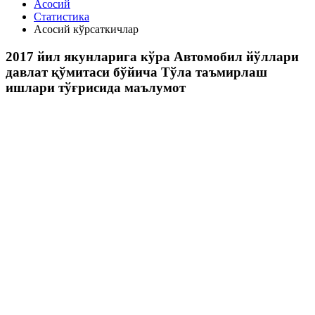
Асосий
Статистика
Асосий кўрсаткичлар
2017 йил якунларига кўра Автомобил йўллари
давлат қўмитаси бўйича Тўла таъмирлаш
ишлари тўғрисида маълумот