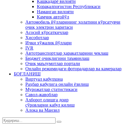
Қашқадарё вилояти
Қорақалпоғистон Республикаси
Наманган вилояти
Қамчиқ автойўл
Автомобиль йўлларининг ҳолатини кўрсатувчи
очиқ электрон харитаси
Асосий кўрсаткичлар
Ҳисоботлар
Ички хўжалик йўллари
IVR
Автотранспортлар ҳаракатларини чеклаш
Бюджет очиқлигини таъминлаш
Очиқ маълумотлар портали
Онлайн режимидаги фоторадарлар ва камералар
БОҒЛАНИШ
Виртуал қабулхона
Раҳбар қабулига онлайн ёзилиш
Мурожатлар статистикаси
Савол-жавоблар
Ахборот олишга доир
сўровларни қабул қилиш
Алоқа ва Манзил