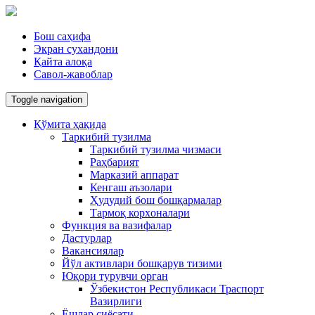
Бош саҳифа
Экран сухандони
Қайта алоқа
Савол-жавоблар
Toggle navigation
Қўмита ҳақида
Таркибий тузилма
Таркибий тузилма чизмаси
Раҳбарият
Марказий аппарат
Кенгаш аъзолари
Ҳудудий бош бошқармалар
Тармоқ корxоналари
Функция ва вазифалар
Дастурлар
Вакансиялар
Йўл активлари бошқарув тизими
Юқори турувчи орган
Ўзбекистон Республикаси Траспорт
Вазирлиги
Ёшлар сиёсати