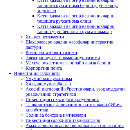
Катта ҳажмли ва оғир вазнли юкларни
ташишга рухсатнома бериш учун маъсул
ходимлар
Катта ҳажмли ва оғир вазнли юкларни
ташишга рухсатнома олиш
Катта ҳажмли ва оғир вазнли юкларни
ташиш учун берилган рухсатномалар
Хизмат регламенти
Шаҳарлараро оралиқ масофалар интерактив
дастури
Комплекс ахборот тизими
Электрон хужжат алмашинув тизими
Махсус рухсатномага онлайн ариза бериш
Корпоратив почта
Инвестиция салоҳияти
Умумий маълумотнома
Xалқаро муносабатлар
Асосий иқтисодий кўрсаткичлари, узоқ муддатли
ривожланиш стратегияси
Инвестиция соҳасидаги қонунчилик
Ташкилотлар фаолиятининг натижалари бўйича
ҳисоботлар
Солиқ ва божхона имтиёзлари
Инвестиция салоҳияти тақдимотлари
Амалга оширилган ва оширилаётган инвестиция