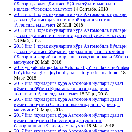
йўллари давлат қўмитаси бўйича тўла таъмирлаш
ишлари тўғрисида маълумот
14 Сентябр, 2018
2018 йил I-чорак якунларига кўра Автомобиль йўллари
давлат қўмитасида янги иш жойларини яратиш
тўғрисида маълумот
28 Май, 2018
2018 йил I-чорак якунларига кўра Автомобиль йўллари
давлат қўмитаси инвестиция дастури бўйича маълумот
28 Май, 2018
2018 йил I-чорак якунларига кўра Автомобиль йўллари
давлат қўмитаси Умумий фойдаланишдаги автомобил
йўлларини жорий таъмирлаш ва сақлаш ишлари бўйича
маълумот
28 Май, 2018
2017 yil yakunlariga ko`ra Avtomobil yo‘llari davlat qo‘mitasi
bo‘yicha Yangi ish joylarini yaratish to‘g‘risida ma‘lumot
18
Март, 2018
2017 йил якунларига кўра Автомобил йўллари давлат
қўмитаси бўйича Қора металл чиқиндиларини
топшириш тўғрисида маълумот
18 Март, 2018
2017 йил якунларига кўра Автомобил йўллари давлат
қўмитаси бўйича Саноат ишлаб чиқариш тўғрисида
маълумот
18 Март, 2018
2017 йил якунларига кўра Автомобил йўллари давлат
қўмитаси бўйича Инвестиция дастурининг
бажарилишии тўғрисида маълумот
18 Март, 2018
2017 йил якунларига кўра Автомобил йўллари давлат