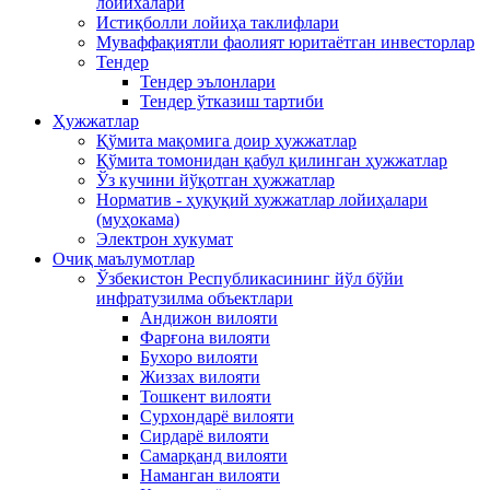
лойихалари
Истиқболли лойиҳа таклифлари
Муваффақиятли фаолият юритаётган инвесторлар
Тендер
Тендер эълонлари
Тендер ўтказиш тартиби
Ҳужжатлар
Қўмита мақомига доир ҳужжатлар
Қўмита томонидан қабул қилинган ҳужжатлар
Ўз кучини йўқотган ҳужжатлар
Норматив - ҳуқуқий хужжатлар лойиҳалари
(муҳокама)
Электрон хукумат
Очиқ маълумотлар
Ўзбекистон Республикасининг йўл бўйи
инфратузилма объектлари
Андижон вилояти
Фарғона вилояти
Бухоро вилояти
Жиззах вилояти
Тошкент вилояти
Сурхондарё вилояти
Сирдарё вилояти
Самарқанд вилояти
Наманган вилояти