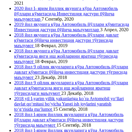
2021
2020 йил I- ярим йиллик якунига кўра Автомобиль
йўллари кўмитасида Инвестиция дастури бўйича
маълумотлар
7 Сентябр, 2020
2019 йил якунига кўра Автомобиль йўллари қўмитасида
Инвестиция дастури бўйича маълумотлар
3 Апрел, 2020
2018 йил якунига кўра Автомобиль йўллари давлат
қўмитаси бўйича инвестиция дастури тўғрисида
маълумот
18 Феврал, 2019
2018 йил якунига кўра Автомобиль йўллари давлат
қўмитасида янги иш жойларини яратиш тўғрисида
маълумот
18 Феврал, 2019
2018 йил 9 ойлик якунларига кўра Автомобиль йўллари
давлат қўмитаси бўйича инвестиция дастури тўғрисида
маълумот
23 Декабр, 2018
2018 йил 9 ойлик якунларига кўра Автомобиль йўллари
давлат қўмитасида янги иш жойларини яратиш
тўғрисидаги маълумот
23 Декабр, 2018
2018 yil I-yarim yillik yakunlariga ko`ra Avtomobil yo‘llari
davlat qo‘mitasi bo‘yicha Yangi ish joylarini yaratish
to‘g‘risida ma‘lumot
15 Сентябр, 2018
2018 йил I-ярим йиллик якунларига кўра Автомобиль
йўллари давлат қўмитаси бўйича инвестиция дастури
тўғрисида маълумот
15 Сентябр, 2018
2018 йил I-ярим йиллик якунларига кўра Автомобиль