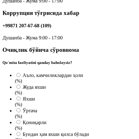
Душанба - Жума 9:00 - 17:00
Коррупция тўғрисида хабар
+99871 207-67-68 (109)
Душанба - Жума 9:00 - 17:00
Очиқлик бўйича сўровнома
Qo`mita faoliyatini qanday baholaysiz?
Аъло, камчиликлардан ҳоли
(%)
Жуда яxши
(%)
Яхши
(%)
Ўртача
(%)
Қониқарли
(%)
Бундан ҳам яхши қилса бўлади