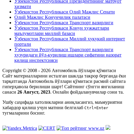
Ўзбекистон Республикаси Президентининг матбуот
хизмати
Ўзбекистон Республикаси Олий Мажлис Сенати
Олий Мажлис Қонунчилик палатаси
Ўзбекистон Республикаси Транспорт вазирлиги
Ўзбекистон Республикаси Қонун ҳужжатлари
маълумотлари миллий базаси
Ўзбекистон Республикаси Миллий ҳуқуқий интернет
портали
Ўзбекистон Республикаси Транспорт вазирлиги
ҳузуридаги йўл-қурилиш ишлари сифатини назорат
қилиш инспектсияси
Copyright © 2008 - 2026 Автомобиль йўллари қўмитаси
Сайт материалларини исталган шаклда такрор берганда ёки
тарқатганда Автомобиль йўллари қўмитаси расмий сайтига
гиперҳавола берилиши шарт! Сайтнинг сўнгги янгиланиш
санаси
26 Август, 2023
. Онлайн фойдаланувчилар сони
та.
Ушбу саҳифада xатоликларни аниқласангиз, маъмуриятни
xабардор қилиш учун матнни белгилаб
Ctrl+Enter
тугмаларини босинг.