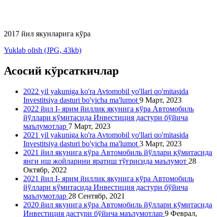
2017 йил якунларига кўра
Yuklab olish (JPG, 43kb)
Асосий кўрсаткичлар
2022 yil yakuniga ko'ra Avtomobil yo'llari qo'mitasida
Investitsiya dasturi bo'yicha ma'lumot
9 Март, 2023
2022 йил I- ярим йиллик якунига кўра Автомобиль
йўллари кўмитасида Инвестиция дастури бўйича
маълумотлар
7 Март, 2023
2021 yil yakuniga ko'ra Avtomobil yo'llari qo'mitasida
Investitsiya dasturi bo'yicha ma'lumot
3 Март, 2023
2021 йил якунига кўра Автомобиль йўллари қўмитасида
янги иш жойларини яратиш тўғрисида маълумот
28
Октябр, 2022
2021 йил I- ярим йиллик якунига кўра Автомобиль
йўллари кўмитасида Инвестиция дастури бўйича
маълумотлар
28 Сентябр, 2021
2020 йил якунига кўра Автомобиль йўллари кўмитасида
Инвестиция дастури бўйича маълумотлар
9 Феврал,