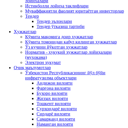
лойихалари
Истиқболли лойиҳа таклифлари
Муваффақиятли фаолият юритаётган инвесторлар
Тендер
Тендер эълонлари
Тендер ўтказиш тартиби
Ҳужжатлар
Қўмита мақомига доир ҳужжатлар
Қўмита томонидан қабул қилинган ҳужжатлар
Ўз кучини йўқотган ҳужжатлар
Норматив - ҳуқуқий хужжатлар лойиҳалари
(муҳокама)
Электрон хукумат
Очиқ маълумотлар
Ўзбекистон Республикасининг йўл бўйи
инфратузилма объектлари
Андижон вилояти
Фарғона вилояти
Бухоро вилояти
Жиззах вилояти
Тошкент вилояти
Сурхондарё вилояти
Сирдарё вилояти
Самарқанд вилояти
Наманган вилояти