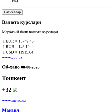
(%)
Натижалар
Валюта курслари
Марказий банк валюта курслари
1 EUR
=
13749.46
1 RUB
=
146.19
1 USD
=
11915.64
www.cbu.uz
Об-ҳаво
08-08-2026
Тошкент
+32
www.meteo.uz
Манзил