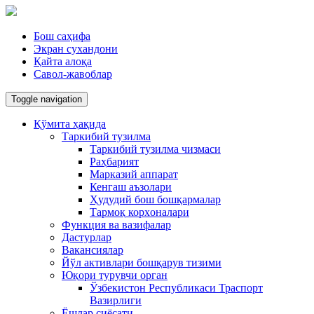
Бош саҳифа
Экран сухандони
Қайта алоқа
Савол-жавоблар
Toggle navigation
Қўмита ҳақида
Таркибий тузилма
Таркибий тузилма чизмаси
Раҳбарият
Марказий аппарат
Кенгаш аъзолари
Ҳудудий бош бошқармалар
Тармоқ корxоналари
Функция ва вазифалар
Дастурлар
Вакансиялар
Йўл активлари бошқарув тизими
Юқори турувчи орган
Ўзбекистон Республикаси Траспорт
Вазирлиги
Ёшлар сиёсати