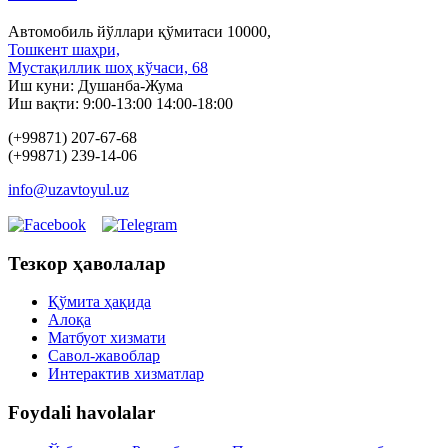
Автомобиль йўллари қўмитаси 10000,
Тошкент шаҳри,
Мустақиллик шоҳ кўчаси, 68
Иш куни: Душанба-Жума
Иш вақти: 9:00-13:00 14:00-18:00
(+99871) 207-67-68
(+99871) 239-14-06
info@uzavtoyul.uz
Тезкор ҳаволалар
Қўмита ҳақида
Алоқа
Матбуот xизмати
Савол-жавоблар
Интерактив хизматлар
Foydali havolalar