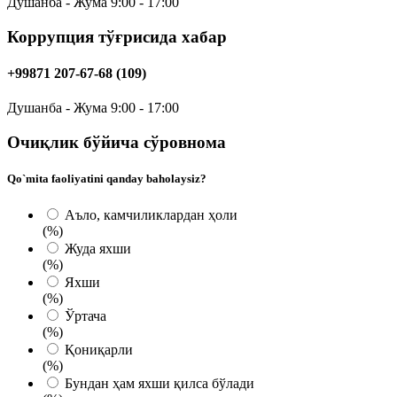
Душанба - Жума 9:00 - 17:00
Коррупция тўғрисида хабар
+99871 207-67-68 (109)
Душанба - Жума 9:00 - 17:00
Очиқлик бўйича сўровнома
Qo`mita faoliyatini qanday baholaysiz?
Аъло, камчиликлардан ҳоли
(%)
Жуда яxши
(%)
Яхши
(%)
Ўртача
(%)
Қониқарли
(%)
Бундан ҳам яхши қилса бўлади