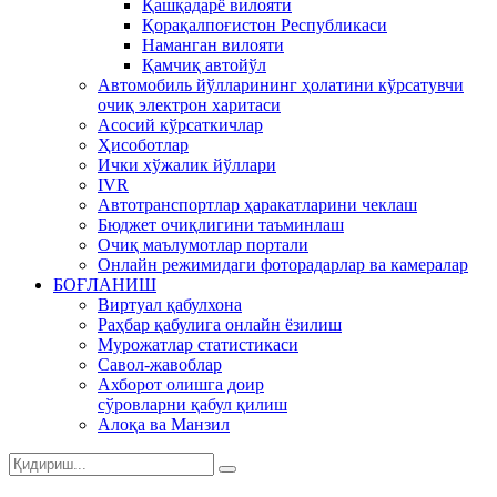
Қашқадарё вилояти
Қорақалпоғистон Республикаси
Наманган вилояти
Қамчиқ автойўл
Автомобиль йўлларининг ҳолатини кўрсатувчи
очиқ электрон харитаси
Асосий кўрсаткичлар
Ҳисоботлар
Ички хўжалик йўллари
IVR
Автотранспортлар ҳаракатларини чеклаш
Бюджет очиқлигини таъминлаш
Очиқ маълумотлар портали
Онлайн режимидаги фоторадарлар ва камералар
БОҒЛАНИШ
Виртуал қабулхона
Раҳбар қабулига онлайн ёзилиш
Мурожатлар статистикаси
Савол-жавоблар
Ахборот олишга доир
сўровларни қабул қилиш
Алоқа ва Манзил