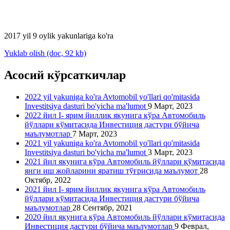
2017 yil 9 oylik yakunlariga ko'ra
Yuklab olish (doc, 92 kb)
Асосий кўрсаткичлар
2022 yil yakuniga ko'ra Avtomobil yo'llari qo'mitasida
Investitsiya dasturi bo'yicha ma'lumot
9 Март, 2023
2022 йил I- ярим йиллик якунига кўра Автомобиль
йўллари кўмитасида Инвестиция дастури бўйича
маълумотлар
7 Март, 2023
2021 yil yakuniga ko'ra Avtomobil yo'llari qo'mitasida
Investitsiya dasturi bo'yicha ma'lumot
3 Март, 2023
2021 йил якунига кўра Автомобиль йўллари қўмитасида
янги иш жойларини яратиш тўғрисида маълумот
28
Октябр, 2022
2021 йил I- ярим йиллик якунига кўра Автомобиль
йўллари кўмитасида Инвестиция дастури бўйича
маълумотлар
28 Сентябр, 2021
2020 йил якунига кўра Автомобиль йўллари кўмитасида
Инвестиция дастури бўйича маълумотлар
9 Феврал,