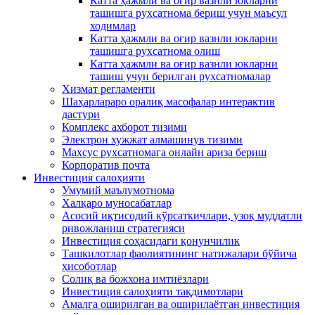
Катта ҳажмли ва оғир вазнли юкларни
ташишга рухсатнома бериш учун маъсул
ходимлар
Катта ҳажмли ва оғир вазнли юкларни
ташишга рухсатнома олиш
Катта ҳажмли ва оғир вазнли юкларни
ташиш учун берилган рухсатномалар
Хизмат регламенти
Шаҳарлараро оралиқ масофалар интерактив
дастури
Комплекс ахборот тизими
Электрон хужжат алмашинув тизими
Махсус рухсатномага онлайн ариза бериш
Корпоратив почта
Инвестиция салоҳияти
Умумий маълумотнома
Xалқаро муносабатлар
Асосий иқтисодий кўрсаткичлари, узоқ муддатли
ривожланиш стратегияси
Инвестиция соҳасидаги қонунчилик
Ташкилотлар фаолиятининг натижалари бўйича
ҳисоботлар
Солиқ ва божхона имтиёзлари
Инвестиция салоҳияти тақдимотлари
Амалга оширилган ва оширилаётган инвестиция