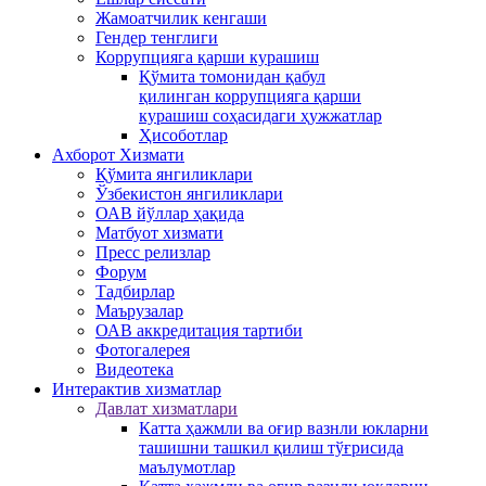
Жамоатчилик кенгаши
Гендер тенглиги
Коррупцияга қарши курашиш
Қўмита томонидан қабул
қилинган коррупцияга қарши
курашиш соҳасидаги ҳужжатлар
Ҳисоботлар
Ахборот Хизмати
Қўмита янгиликлари
Ўзбекистон янгиликлари
ОАВ йўллар ҳақида
Матбуот xизмати
Пресс релизлар
Форум
Тадбирлар
Маърузалар
ОАВ аккредитация тартиби
Фотогалерея
Видеотека
Интерактив xизматлар
Давлат хизматлари
Катта ҳажмли ва оғир вазнли юкларни
ташишни ташкил қилиш тўғрисида
маълумотлар