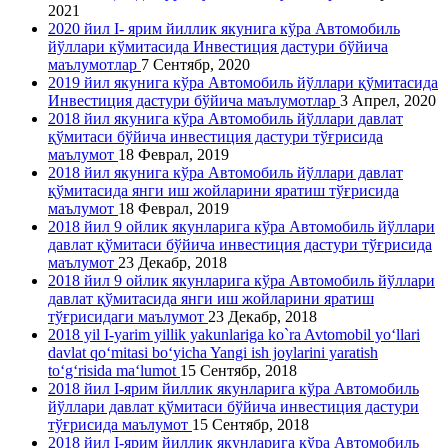
2021
2020 йил I- ярим йиллик якунига кўра Автомобиль
йўллари кўмитасида Инвестиция дастури бўйича
маълумотлар
7 Сентябр, 2020
2019 йил якунига кўра Автомобиль йўллари қўмитасида
Инвестиция дастури бўйича маълумотлар
3 Апрел, 2020
2018 йил якунига кўра Автомобиль йўллари давлат
қўмитаси бўйича инвестиция дастури тўғрисида
маълумот
18 Феврал, 2019
2018 йил якунига кўра Автомобиль йўллари давлат
қўмитасида янги иш жойларини яратиш тўғрисида
маълумот
18 Феврал, 2019
2018 йил 9 ойлик якунларига кўра Автомобиль йўллари
давлат қўмитаси бўйича инвестиция дастури тўғрисида
маълумот
23 Декабр, 2018
2018 йил 9 ойлик якунларига кўра Автомобиль йўллари
давлат қўмитасида янги иш жойларини яратиш
тўғрисидаги маълумот
23 Декабр, 2018
2018 yil I-yarim yillik yakunlariga ko`ra Avtomobil yo‘llari
davlat qo‘mitasi bo‘yicha Yangi ish joylarini yaratish
to‘g‘risida ma‘lumot
15 Сентябр, 2018
2018 йил I-ярим йиллик якунларига кўра Автомобиль
йўллари давлат қўмитаси бўйича инвестиция дастури
тўғрисида маълумот
15 Сентябр, 2018
2018 йил I-ярим йиллик якунларига кўра Автомобиль