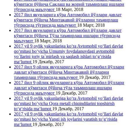
қўмитаси бўйича Сақлаш ва жорий таъмирлаш ишлари
тўғрисида маълумот
18 Март, 2018
2017 йил якунларига кўра Автомобил йўллари давлат
қўмитаси бўйича Минтақавий йўлларни таъмирлаш
тўғрисида тўғрисида маълумот
18 Март, 2018
2017 йил якунларига кўра Автомобил йўллари давлат
қўмитаси бўйича Тўла таъмирлаш ишлари тўғрисида
маълумот
18 Март, 2018
2017 yil 9 oylik yakunlariga ko‘ra Avtomobil yo‘llari davlat
qo‘mitasi bo‘yicha Umumiy foydalanuvdagi avtomobil
yo`llarini joriy ta`mirlash va saqlash ishlari to‘g‘risida
ma‘lumot
19 Декабр, 2017
2017 йил 9 ойлик якунларига кўра Автомобил йўллари
давлат қўмитаси бўйича Минтақавий йўлларни
таъмирлаш тўғрисида маълумот
19 Декабр, 2017
2017 йил 9 ойлик якунларига кўра Автомобил йўллари
давлат қўмитаси бўйича тўла таъмирлаш ишлари
тўғрисида маълумот
19 Декабр, 2017
2017 yil 9 oylik yakunlariga ko‘ra Avtomobil yo‘llari davlat
qo‘mitasi bo‘yicha Qora metall chiqindilarini topshirish
to‘g‘risida ma‘lumot
19 Декабр, 2017
2017 yil 9 oylik yakunlariga ko‘ra Avtomobil yo‘llari davlat
qo‘mitasi bo‘yicha Yangi ish joylarini yaratish to‘g‘risida
ma‘lumot
19 Декабр, 2017