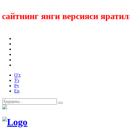
айтнинг янги версияси яратилмо
O'z
Ўз
Ру
En