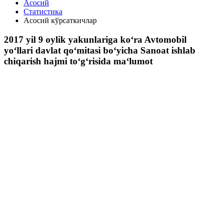
Асосий
Статистика
Асосий кўрсаткичлар
2017 yil 9 oylik yakunlariga ko‘ra Avtomobil
yo‘llari davlat qo‘mitasi bo‘yicha Sanoat ishlab
chiqarish hajmi to‘g‘risida ma‘lumot