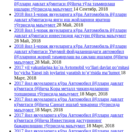
йўллари давлат қўмитаси бўйича тўла таъмирлаш
ишлари тўғрисида маълумот
14 Сентябр, 2018
2018 йил I-чорак якунларига кўра Автомобиль йўллари
давлат қўмитасида янги иш жойларини яратиш
тўғрисида маълумот
28 Май, 2018
2018 йил I-чорак якунларига кўра Автомобиль йўллари
давлат қўмитаси инвестиция дастури бўйича маълумот
28 Май, 2018
2018 йил I-чорак якунларига кўра Автомобиль йўллари
давлат қўмитаси Умумий фойдаланишдаги автомобил
йўлларини жорий таъмирлаш ва сақлаш ишлари бўйича
маълумот
28 Май, 2018
2017 yil yakunlariga ko`ra Avtomobil yo‘llari davlat qo‘mitasi
bo‘yicha Yangi ish joylarini yaratish to‘g‘risida ma‘lumot
18
Март, 2018
2017 йил якунларига кўра Автомобил йўллари давлат
қўмитаси бўйича Қора металл чиқиндиларини
топшириш тўғрисида маълумот
18 Март, 2018
2017 йил якунларига кўра Автомобил йўллари давлат
қўмитаси бўйича Саноат ишлаб чиқариш тўғрисида
маълумот
18 Март, 2018
2017 йил якунларига кўра Автомобил йўллари давлат
қўмитаси бўйича Инвестиция дастурининг
бажарилишии тўғрисида маълумот
18 Март, 2018
2017 йил якунларига кўра Автомобил йўллари давлат