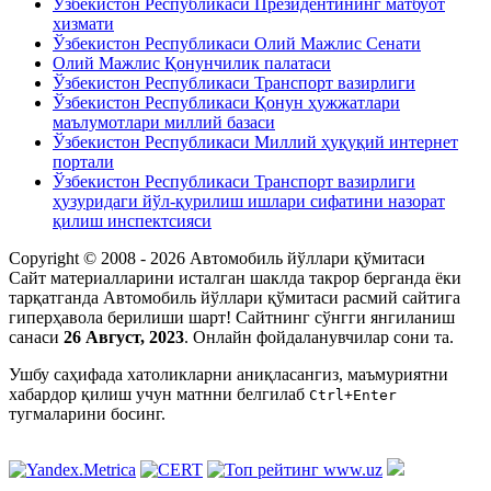
Ўзбекистон Республикаси Президентининг матбуот
хизмати
Ўзбекистон Республикаси Олий Мажлис Сенати
Олий Мажлис Қонунчилик палатаси
Ўзбекистон Республикаси Транспорт вазирлиги
Ўзбекистон Республикаси Қонун ҳужжатлари
маълумотлари миллий базаси
Ўзбекистон Республикаси Миллий ҳуқуқий интернет
портали
Ўзбекистон Республикаси Транспорт вазирлиги
ҳузуридаги йўл-қурилиш ишлари сифатини назорат
қилиш инспектсияси
Copyright © 2008 - 2026 Автомобиль йўллари қўмитаси
Сайт материалларини исталган шаклда такрор берганда ёки
тарқатганда Автомобиль йўллари қўмитаси расмий сайтига
гиперҳавола берилиши шарт! Сайтнинг сўнгги янгиланиш
санаси
26 Август, 2023
. Онлайн фойдаланувчилар сони
та.
Ушбу саҳифада xатоликларни аниқласангиз, маъмуриятни
xабардор қилиш учун матнни белгилаб
Ctrl+Enter
тугмаларини босинг.