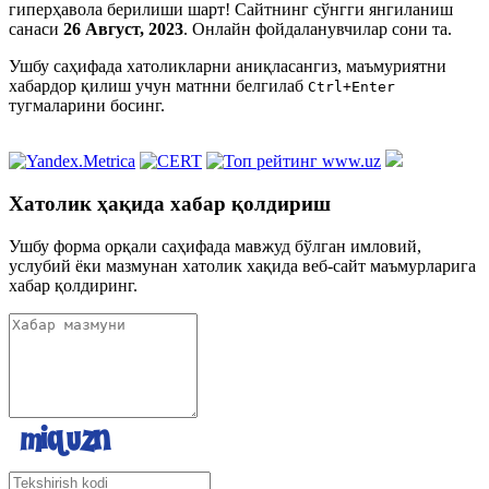
гиперҳавола берилиши шарт! Сайтнинг сўнгги янгиланиш
санаси
26 Август, 2023
. Онлайн фойдаланувчилар сони
та.
Ушбу саҳифада xатоликларни аниқласангиз, маъмуриятни
xабардор қилиш учун матнни белгилаб
Ctrl+Enter
тугмаларини босинг.
Хатолик ҳақида хабар қолдириш
Ушбу форма орқали саҳифада мавжуд бўлган имловий,
услубий ёки мазмунан xатолик хақида веб-сайт маъмурларига
xабар қолдиринг.