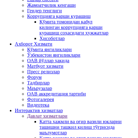
Жамоатчилик кенгаши
Гендер тенглиги
Коррупцияга қарши курашиш
Қўмита томонидан қабул
қилинган коррупцияга қарши
курашиш соҳасидаги ҳужжатлар
Ҳисоботлар
Ахборот Хизмати
Қўмита янгиликлари
Ўзбекистон янгиликлари
ОАВ йўллар ҳақида
Матбуот xизмати
Пресс релизлар
Форум
Тадбирлар
Маърузалар
ОАВ аккредитация тартиби
Фотогалерея
Видеотека
Интерактив xизматлар
Давлат хизматлари
Катта ҳажмли ва оғир вазнли юкларни
ташишни ташкил қилиш тўғрисида
маълумотлар