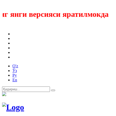
 янги версияси яратилмокда
O'z
Ўз
Ру
En