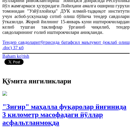
йўлларини ривожлантириш" лойиҳаси доирасида Республика
йўл жамғармаси ҳузуридаги Лойиҳани амалга ошириш гурухи
томонидан "Узйўллойиҳа" ДУК илмий-тадқиқот институти
учун асбоб-ускуналар сотиб олиш бўйича тендер савдолари
ўтказилди. Жорий йилнинг 15-январь куни иштирокчилардан
келиб тушган таклифлар ўрганиб чиқилиб, тендер
савдоларининг ғолиб иштирокчилари аниқланди.
Тендер савдоларитўғрисида батафсил маълумот (юклаб олиш
.doc) 37 кб
Baham ko'rish
Қўмита янгиликлари
"Зиғир" маҳалла фуқаролар йиғинида
3 километр масофадаги йўллар
асфальтланмоқда