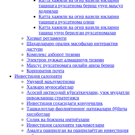
Катта ҳажмли ва оғир вазнли юкларни
ташишга рухсатнома бериш учун маъсул
ходимлар
Катта ҳажмли ва оғир вазнли юкларни
ташишга рухсатнома олиш
Катта ҳажмли ва оғир вазнли юкларни
ташиш учун берилган рухсатномалар
Хизмат регламенти
Шаҳарлараро оралиқ масофалар интерактив
дастури
Комплекс ахборот тизими
Электрон хужжат алмашинув тизими
Махсус рухсатномага онлайн ариза бериш
Корпоратив почта
Инвестиция салоҳияти
Умумий маълумотнома
Xалқаро муносабатлар
Асосий иқтисодий кўрсаткичлари, узоқ муддатли
ривожланиш стратегияси
Инвестиция соҳасидаги қонунчилик
Ташкилотлар фаолиятининг натижалари бўйича
ҳисоботлар
Солиқ ва божхона имтиёзлари
Инвестиция салоҳияти тақдимотлари
Амалга оширилган ва оширилаётган инвестиция