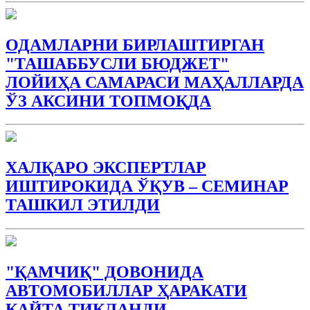
ОДАМЛАРНИ БИРЛАШТИРГАН
"ТАШАББУСЛИ БЮДЖEТ"
ЛОЙИҲА САМАРАСИ МАҲАЛЛАРДА
ЎЗ АКСИНИ ТОПМОҚДА
ХАЛҚАРО ЭКСПЕРТЛАР
ИШТИРОКИДА ЎҚУВ – СЕМИНАР
ТАШКИЛ ЭТИЛДИ
"ҚАМЧИҚ" ДОВОНИДА
АВТОМОБИЛЛАР ҲАРАКАТИ
ҚАЙТА ТИКЛАНДИ