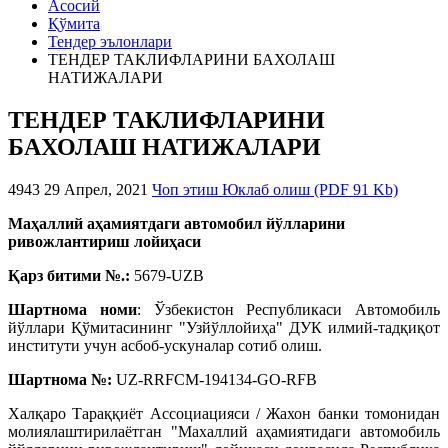
Асосий
Қўмита
Тендер эълонлари
TЕНДЕР ТАКЛИФЛАРИНИ БАХОЛАШ
НАТИЖАЛАРИ
TЕНДЕР ТАКЛИФЛАРИНИ
БАХОЛАШ НАТИЖАЛАРИ
4943
29 Апрел, 2021
Чоп этиш
Юклаб олиш (PDF 91 Kb)
Маҳаллий аҳамиятдаги автомобил йўлларини
ривожлантириш лойиҳаси
Қарз битими №.:
5679-UZB
Шартнома номи
: Ўзбекистон Республикаси Автомобиль
йўллари Қўмитасининг "Узйўллойиҳа" ДУК илмий-тадқиқот
институти учун асбоб-ускуналар сотиб олиш.
Шартнома №:
UZ-RRFCM-194134-GO-RFB
Халқаро Тараққиёт Ассоциацияси / Жахон банки томонидан
молиялаштирилаётган "Махаллий аҳамиятидаги автомобиль