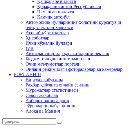
Қашқадарё вилояти
Қорақалпоғистон Республикаси
Наманган вилояти
Қамчиқ автойўл
Автомобиль йўлларининг ҳолатини кўрсатувчи
очиқ электрон харитаси
Асосий кўрсаткичлар
Ҳисоботлар
Ички хўжалик йўллари
IVR
Автотранспортлар ҳаракатларини чеклаш
Бюджет очиқлигини таъминлаш
Очиқ маълумотлар портали
Онлайн режимидаги фоторадарлар ва камералар
БОҒЛАНИШ
Виртуал қабулхона
Раҳбар қабулига онлайн ёзилиш
Мурожатлар статистикаси
Савол-жавоблар
Ахборот олишга доир
сўровларни қабул қилиш
Алоқа ва Манзил