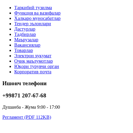
Таркибий тузилма
Функция ва вазифалар
Xалқаро муносабатлар
Тендер эълонлари
Дастурлар
Тадбирлар
Маърузалар
Вакансиялар
Товарлар
Электрон хукумат
Очиқ маълумотлар
Юқори турувчи орган
Корпоратив почта
Ишонч телефони
+99871 207-67-68
Душанба - Жума 9:00 - 17:00
Регламент (PDF 112KB)