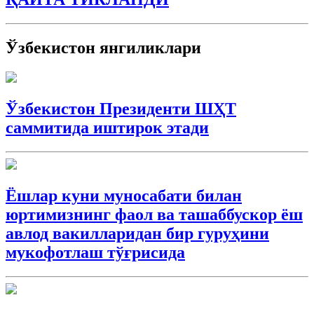
Ўзбекистон янгиликлари
Ўзбекистон Президенти ШҲТ
саммитида иштирок этади
Ёшлар куни муносабати билан
юртимизнинг фаол ва ташаббускор ёш
авлод вакилларидан бир гуруҳини
мукофотлаш тўғрисида