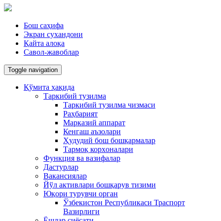
Бош саҳифа
Экран сухандони
Қайта алоқа
Савол-жавоблар
Toggle navigation
Қўмита ҳақида
Таркибий тузилма
Таркибий тузилма чизмаси
Раҳбарият
Марказий аппарат
Кенгаш аъзолари
Ҳудудий бош бошқармалар
Тармоқ корxоналари
Функция ва вазифалар
Дастурлар
Вакансиялар
Йўл активлари бошқарув тизими
Юқори турувчи орган
Ўзбекистон Республикаси Траспорт
Вазирлиги
Ёшлар сиёсати