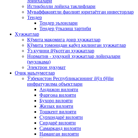
лойихалари
Истиқболли лойиҳа таклифлари
Муваффақиятли фаолият юритаётган инвесторлар
Тендер
Тендер эълонлари
Тендер ўтказиш тартиби
Ҳужжатлар
Қўмита мақомига доир ҳужжатлар
Қўмита томонидан қабул қилинган ҳужжатлар
Ўз кучини йўқотган ҳужжатлар
Норматив - ҳуқуқий хужжатлар лойиҳалари
(муҳокама)
Электрон хукумат
Очиқ маълумотлар
Ўзбекистон Республикасининг йўл бўйи
инфратузилма объектлари
Андижон вилояти
Фарғона вилояти
Бухоро вилояти
Жиззах вилояти
Тошкент вилояти
Сурхондарё вилояти
Сирдарё вилояти
Самарқанд вилояти
Наманган вилояти