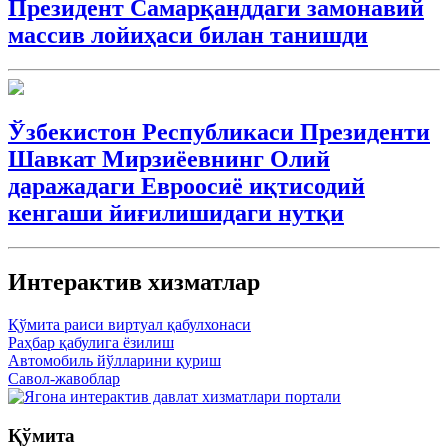
Президент Самарқанддаги замонавий
массив лойиҳаси билан танишди
Ўзбекистон Республикаси Президенти
Шавкат Мирзиёевнинг Олий
даражадаги Евроосиё иқтисодий
кенгаши йиғилишидаги нутқи
Интерактив xизматлар
Қўмита раиси виртуал қабулхонаси
Раҳбар қабулига ёзилиш
Автомобиль йўлларини қуриш
Савол-жавоблар
Қўмита