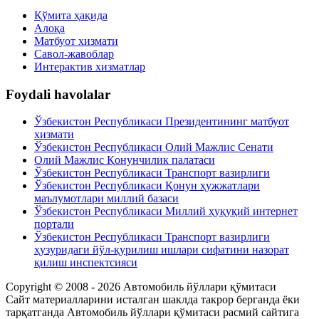
Қўмита ҳақида
Алоқа
Матбуот xизмати
Савол-жавоблар
Интерактив хизматлар
Foydali havolalar
Ўзбекистон Республикаси Президентининг матбуот
хизмати
Ўзбекистон Республикаси Олий Мажлис Сенати
Олий Мажлис Қонунчилик палатаси
Ўзбекистон Республикаси Транспорт вазирлиги
Ўзбекистон Республикаси Қонун ҳужжатлари
маълумотлари миллий базаси
Ўзбекистон Республикаси Миллий ҳуқуқий интернет
портали
Ўзбекистон Республикаси Транспорт вазирлиги
ҳузуридаги йўл-қурилиш ишлари сифатини назорат
қилиш инспектсияси
Copyright © 2008 - 2026 Автомобиль йўллари қўмитаси
Сайт материалларини исталган шаклда такрор берганда ёки
тарқатганда Автомобиль йўллари қўмитаси расмий сайтига