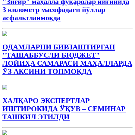
"Зиғир" маҳалла фуқаролар йиғинида
3 километр масофадаги йўллар
асфальтланмоқда
ОДАМЛАРНИ БИРЛАШТИРГАН
"ТАШАББУСЛИ БЮДЖEТ"
ЛОЙИҲА САМАРАСИ МАҲАЛЛАРДА
ЎЗ АКСИНИ ТОПМОҚДА
ХАЛҚАРО ЭКСПЕРТЛАР
ИШТИРОКИДА ЎҚУВ – СЕМИНАР
ТАШКИЛ ЭТИЛДИ