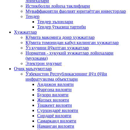
лойихалари
Истиқболли лойиҳа таклифлари
Муваффақиятли фаолият юритаётган инвесторлар
Тендер
Тендер эълонлари
Тендер ўтказиш тартиби
Ҳужжатлар
Қўмита мақомига доир ҳужжатлар
Қўмита томонидан қабул қилинган ҳужжатлар
Ўз кучини йўқотган ҳужжатлар
Норматив - ҳуқуқий хужжатлар лойиҳалари
(муҳокама)
Электрон хукумат
Очиқ маълумотлар
Ўзбекистон Республикасининг йўл бўйи
инфратузилма объектлари
Андижон вилояти
Фарғона вилояти
Бухоро вилояти
Жиззах вилояти
Тошкент вилояти
Сурхондарё вилояти
Сирдарё вилояти
Самарқанд вилояти
Наманган вилояти