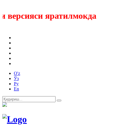
 версияси яратилмокда
O'z
Ўз
Ру
En