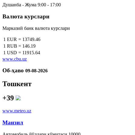
Душанба - Жума 9:00 - 17:00
Валюта курслари
Марказий банк валюта курслари
1 EUR
=
13749.46
1 RUB
=
146.19
1 USD
=
11915.64
www.cbu.uz
Об-ҳаво
09-08-2026
Тошкент
+39
www.meteo.uz
Манзил
Автомобиль йўллари қўмитаси 10000,