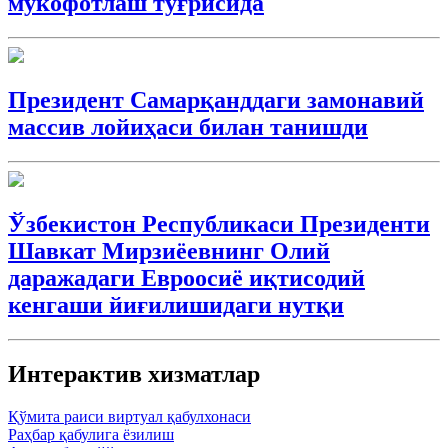
мукофотлаш тўғрисида
Президент Самарқанддаги замонавий
массив лойиҳаси билан танишди
Ўзбекистон Республикаси Президенти
Шавкат Мирзиёевнинг Олий
даражадаги Евроосиё иқтисодий
кенгаши йиғилишидаги нутқи
Интерактив xизматлар
Қўмита раиси виртуал қабулхонаси
Раҳбар қабулига ёзилиш