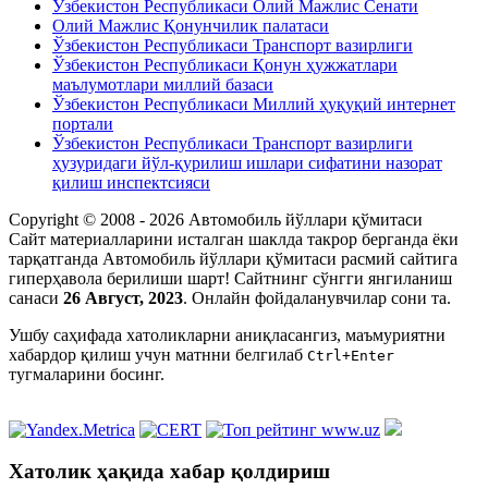
Ўзбекистон Республикаси Олий Мажлис Сенати
Олий Мажлис Қонунчилик палатаси
Ўзбекистон Республикаси Транспорт вазирлиги
Ўзбекистон Республикаси Қонун ҳужжатлари
маълумотлари миллий базаси
Ўзбекистон Республикаси Миллий ҳуқуқий интернет
портали
Ўзбекистон Республикаси Транспорт вазирлиги
ҳузуридаги йўл-қурилиш ишлари сифатини назорат
қилиш инспектсияси
Copyright © 2008 - 2026 Автомобиль йўллари қўмитаси
Сайт материалларини исталган шаклда такрор берганда ёки
тарқатганда Автомобиль йўллари қўмитаси расмий сайтига
гиперҳавола берилиши шарт! Сайтнинг сўнгги янгиланиш
санаси
26 Август, 2023
. Онлайн фойдаланувчилар сони
та.
Ушбу саҳифада xатоликларни аниқласангиз, маъмуриятни
xабардор қилиш учун матнни белгилаб
Ctrl+Enter
тугмаларини босинг.
Хатолик ҳақида хабар қолдириш