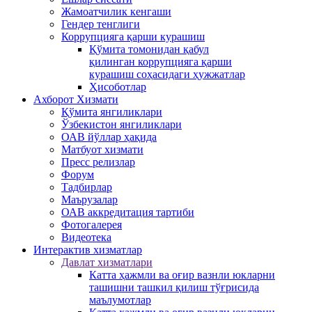
Жамоатчилик кенгаши
Гендер тенглиги
Коррупцияга қарши курашиш
Қўмита томонидан қабул
қилинган коррупцияга қарши
курашиш соҳасидаги ҳужжатлар
Ҳисоботлар
Ахборот Хизмати
Қўмита янгиликлари
Ўзбекистон янгиликлари
ОАВ йўллар ҳақида
Матбуот xизмати
Пресс релизлар
Форум
Тадбирлар
Маърузалар
ОАВ аккредитация тартиби
Фотогалерея
Видеотека
Интерактив xизматлар
Давлат хизматлари
Катта ҳажмли ва оғир вазнли юкларни
ташишни ташкил қилиш тўғрисида
маълумотлар