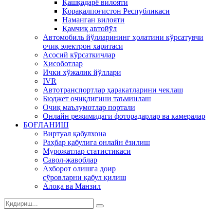
Қашқадарё вилояти
Қорақалпоғистон Республикаси
Наманган вилояти
Қамчиқ автойўл
Автомобиль йўлларининг ҳолатини кўрсатувчи
очиқ электрон харитаси
Асосий кўрсаткичлар
Ҳисоботлар
Ички хўжалик йўллари
IVR
Автотранспортлар ҳаракатларини чеклаш
Бюджет очиқлигини таъминлаш
Очиқ маълумотлар портали
Онлайн режимидаги фоторадарлар ва камералар
БОҒЛАНИШ
Виртуал қабулхона
Раҳбар қабулига онлайн ёзилиш
Мурожатлар статистикаси
Савол-жавоблар
Ахборот олишга доир
сўровларни қабул қилиш
Алоқа ва Манзил