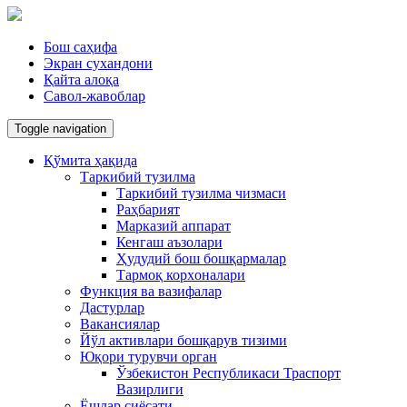
Бош саҳифа
Экран сухандони
Қайта алоқа
Савол-жавоблар
Toggle navigation
Қўмита ҳақида
Таркибий тузилма
Таркибий тузилма чизмаси
Раҳбарият
Марказий аппарат
Кенгаш аъзолари
Ҳудудий бош бошқармалар
Тармоқ корxоналари
Функция ва вазифалар
Дастурлар
Вакансиялар
Йўл активлари бошқарув тизими
Юқори турувчи орган
Ўзбекистон Республикаси Траспорт
Вазирлиги
Ёшлар сиёсати