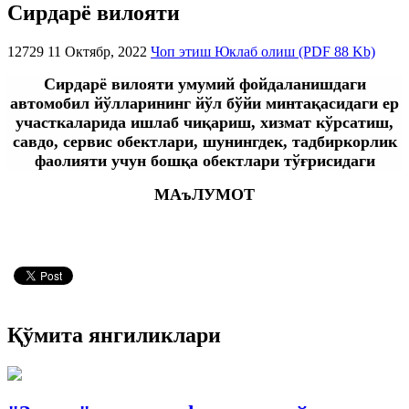
Сирдарё вилояти
12729
11 Октябр, 2022
Чоп этиш
Юклаб олиш (PDF 88 Kb)
Сирдарё
вилояти умумий фойдаланишдаги
автомобил йўлларининг йўл бўйи минтақасидаги ер
участкаларида ишлаб чиқариш, хизмат кўрсатиш,
савдо, сервис обектлари, шунингдек, тадбиркорлик
фаолияти учун бошқа обектлари тўғрисидаги
МАъЛУМОТ
Қўмита янгиликлари