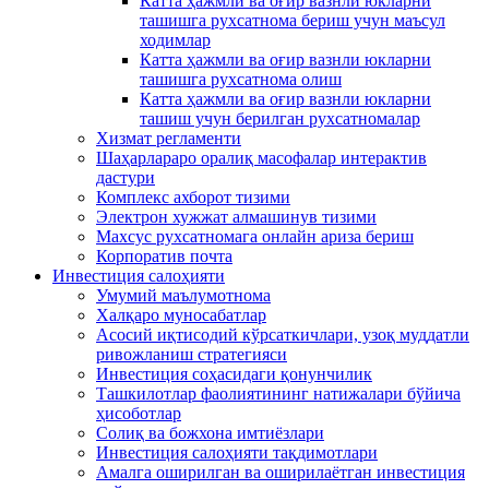
Катта ҳажмли ва оғир вазнли юкларни
ташишга рухсатнома бериш учун маъсул
ходимлар
Катта ҳажмли ва оғир вазнли юкларни
ташишга рухсатнома олиш
Катта ҳажмли ва оғир вазнли юкларни
ташиш учун берилган рухсатномалар
Хизмат регламенти
Шаҳарлараро оралиқ масофалар интерактив
дастури
Комплекс ахборот тизими
Электрон хужжат алмашинув тизими
Махсус рухсатномага онлайн ариза бериш
Корпоратив почта
Инвестиция салоҳияти
Умумий маълумотнома
Xалқаро муносабатлар
Асосий иқтисодий кўрсаткичлари, узоқ муддатли
ривожланиш стратегияси
Инвестиция соҳасидаги қонунчилик
Ташкилотлар фаолиятининг натижалари бўйича
ҳисоботлар
Солиқ ва божхона имтиёзлари
Инвестиция салоҳияти тақдимотлари
Амалга оширилган ва оширилаётган инвестиция