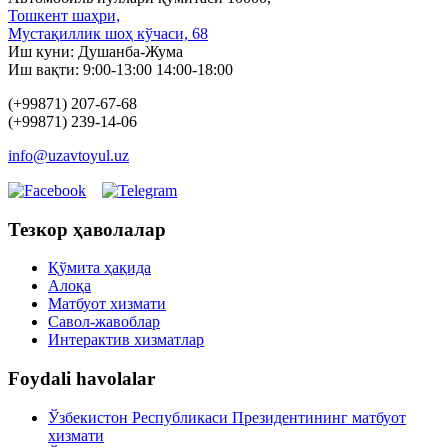
Тошкент шаҳри,
Мустақиллик шоҳ кўчаси, 68
Иш куни: Душанба-Жума
Иш вақти: 9:00-13:00 14:00-18:00
(+99871) 207-67-68
(+99871) 239-14-06
info@uzavtoyul.uz
Тезкор ҳаволалар
Қўмита ҳақида
Алоқа
Матбуот xизмати
Савол-жавоблар
Интерактив хизматлар
Foydali havolalar
Ўзбекистон Республикаси Президентининг матбуот
хизмати