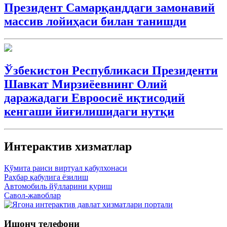
Президент Самарқанддаги замонавий
массив лойиҳаси билан танишди
Ўзбекистон Республикаси Президенти
Шавкат Мирзиёевнинг Олий
даражадаги Евроосиё иқтисодий
кенгаши йиғилишидаги нутқи
Интерактив xизматлар
Қўмита раиси виртуал қабулхонаси
Раҳбар қабулига ёзилиш
Автомобиль йўлларини қуриш
Савол-жавоблар
Ишонч телефони