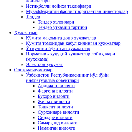
лойихалари
Истиқболли лойиҳа таклифлари
Муваффақиятли фаолият юритаётган инвесторлар
Тендер
Тендер эълонлари
Тендер ўтказиш тартиби
Ҳужжатлар
Қўмита мақомига доир ҳужжатлар
Қўмита томонидан қабул қилинган ҳужжатлар
Ўз кучини йўқотган ҳужжатлар
Норматив - ҳуқуқий хужжатлар лойиҳалари
(муҳокама)
Электрон хукумат
Очиқ маълумотлар
Ўзбекистон Республикасининг йўл бўйи
инфратузилма объектлари
Андижон вилояти
Фарғона вилояти
Бухоро вилояти
Жиззах вилояти
Тошкент вилояти
Сурхондарё вилояти
Сирдарё вилояти
Самарқанд вилояти
Наманган вилояти