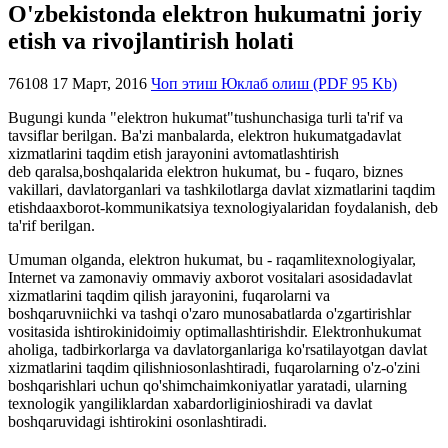
O'zbekistonda elektron hukumatni joriy
etish va rivojlantirish holati
76108
17 Март, 2016
Чоп этиш
Юклаб олиш (PDF 95 Kb)
Bugungi kunda "elektron hukumat"tushunchasiga turli ta'rif va
tavsiflar berilgan. Ba'zi manbalarda, elektron hukumatgadavlat
xizmatlarini taqdim etish jarayonini avtomatlashtirish
deb qaralsa,boshqalarida elektron hukumat, bu - fuqaro, biznes
vakillari, davlatorganlari va tashkilotlarga davlat xizmatlarini taqdim
etishdaaxborot-kommunikatsiya texnologiyalaridan foydalanish, deb
ta'rif berilgan.
Umuman olganda, elektron hukumat, bu - raqamlitexnologiyalar,
Internet va zamonaviy ommaviy axborot vositalari asosidadavlat
xizmatlarini taqdim qilish jarayonini, fuqarolarni va
boshqaruvniichki va tashqi o'zaro munosabatlarda o'zgartirishlar
vositasida ishtirokinidoimiy optimallashtirishdir. Elektronhukumat
aholiga, tadbirkorlarga va davlatorganlariga ko'rsatilayotgan davlat
xizmatlarini taqdim qilishniosonlashtiradi, fuqarolarning o'z-o'zini
boshqarishlari uchun qo'shimchaimkoniyatlar yaratadi, ularning
texnologik yangiliklardan xabardorliginioshiradi va davlat
boshqaruvidagi ishtirokini osonlashtiradi.