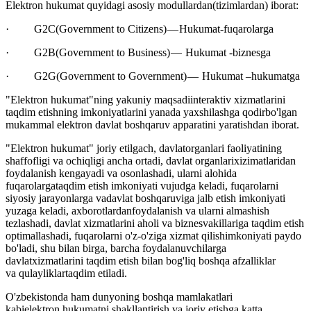
Elektron hukumat quyidagi asosiy modullardan(tizimlardan) iborat:
· G2C(Government to Citizens) — Hukumat-fuqarolarga
· G2B(Government to Business) — Hukumat -biznesga
· G2G(Government to Government) — Hukumat –hukumatga
"Elektron hukumat"ning yakuniy maqsadiinteraktiv xizmatlarini
taqdim etishning imkoniyatlarini yanada yaxshilashga qodirbo'lgan
mukammal elektron davlat boshqaruv apparatini yaratishdan iborat.
"Elektron hukumat" joriy etilgach, davlatorganlari faoliyatining
shaffofligi va ochiqligi ancha ortadi, davlat organlarixizimatlaridan
foydalanish kengayadi va osonlashadi, ularni alohida
fuqarolargataqdim etish imkoniyati vujudga keladi, fuqarolarni
siyosiy jarayonlarga vadavlat boshqaruviga jalb etish imkoniyati
yuzaga keladi, axborotlardanfoydalanish va ularni almashish
tezlashadi, davlat xizmatlarini aholi va biznesvakillariga taqdim etish
optimallashadi, fuqarolarni o'z-o'ziga xizmat qilishimkoniyati paydo
bo'ladi, shu bilan birga, barcha foydalanuvchilarga
davlatxizmatlarini taqdim etish bilan bog'liq boshqa afzalliklar
va qulayliklartaqdim etiladi.
O'zbekistonda ham dunyoning boshqa mamlakatlari
kabielektron hukumatni shakllantirish va joriy etishga katta