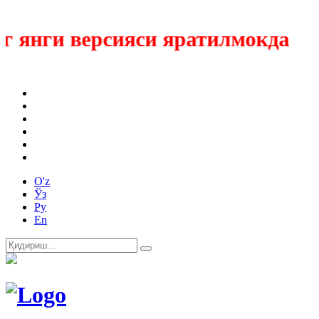
нги версияси яратилмокда
O'z
Ўз
Ру
En