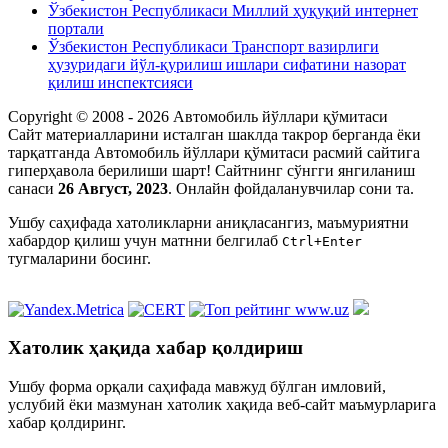
Ўзбекистон Республикаси Миллий ҳуқуқий интернет
портали
Ўзбекистон Республикаси Транспорт вазирлиги
ҳузуридаги йўл-қурилиш ишлари сифатини назорат
қилиш инспектсияси
Copyright © 2008 - 2026 Автомобиль йўллари қўмитаси
Сайт материалларини исталган шаклда такрор берганда ёки
тарқатганда Автомобиль йўллари қўмитаси расмий сайтига
гиперҳавола берилиши шарт! Сайтнинг сўнгги янгиланиш
санаси
26 Август, 2023
. Онлайн фойдаланувчилар сони
та.
Ушбу саҳифада xатоликларни аниқласангиз, маъмуриятни
xабардор қилиш учун матнни белгилаб
Ctrl+Enter
тугмаларини босинг.
Хатолик ҳақида хабар қолдириш
Ушбу форма орқали саҳифада мавжуд бўлган имловий,
услубий ёки мазмунан xатолик хақида веб-сайт маъмурларига
xабар қолдиринг.