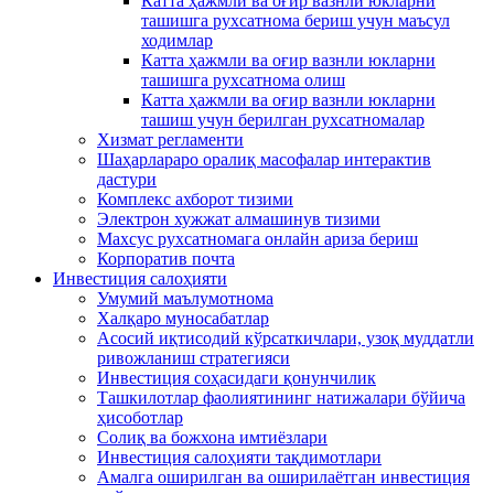
Катта ҳажмли ва оғир вазнли юкларни
ташишга рухсатнома бериш учун маъсул
ходимлар
Катта ҳажмли ва оғир вазнли юкларни
ташишга рухсатнома олиш
Катта ҳажмли ва оғир вазнли юкларни
ташиш учун берилган рухсатномалар
Хизмат регламенти
Шаҳарлараро оралиқ масофалар интерактив
дастури
Комплекс ахборот тизими
Электрон хужжат алмашинув тизими
Махсус рухсатномага онлайн ариза бериш
Корпоратив почта
Инвестиция салоҳияти
Умумий маълумотнома
Xалқаро муносабатлар
Асосий иқтисодий кўрсаткичлари, узоқ муддатли
ривожланиш стратегияси
Инвестиция соҳасидаги қонунчилик
Ташкилотлар фаолиятининг натижалари бўйича
ҳисоботлар
Солиқ ва божхона имтиёзлари
Инвестиция салоҳияти тақдимотлари
Амалга оширилган ва оширилаётган инвестиция