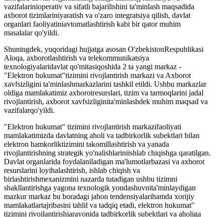
vazifalarinioperativ va sifatli bajarilishini ta'minlash maqsadida
axborot tizimlariniyaratish va o'zaro integratsiya qilish, davlat
organlari faoliyatiniavtomatlashtirish kabi bir qator muhim
masalalar qo'yildi.
Shuningdek, yuqoridagi hujjatga asosan O'zbekistonRespublikasi
Aloqa, axborotlashtirish va telekommunikatsiya
texnologiyalaridavlat qo'mitasiqoshida 2 ta yangi markaz -
"Elektron hukumat"tizimini rivojlantirish markazi va Axborot
xavfsizligini ta'minlashmarkazlarini tashkil etildi. Ushbu markazlar
oldiga mamlakatimiz axborotresurslari, tizim va tarmoqlarini jadal
rivojlantirish, axborot xavfsizliginita'minlashdek muhim maqsad va
vazifalarqo'yildi.
"Elektron hukumat" tizimini rivojlantirish markazifaoliyati
mamlakatimizda davlatning aholi va tadbirkorlik subektlari bilan
elektron hamkorliktizimini takomillashtirish va yanada
rivojlantirishning strategik yo'nalishlariniishlab chiqishga qaratilgan.
Davlat organlarida foydalaniladigan ma'lumotlarbazasi va axborot
resurslarini loyihalashtirish, ishlab chiqish va
birlashtirishmexanizmini nazarda tutadigan ushbu tizimni
shakllantirishga yagona texnologik yondashuvnita'minlaydigan
mazkur markaz bu boradagi jahon tendensiyalarihamda xorijiy
mamlakatlartajribasini tahlil va tadqiq etadi, elektron hukumat"
tizimini rivojlantirishjarayonida tadbirkorlik subektlari va aholiga