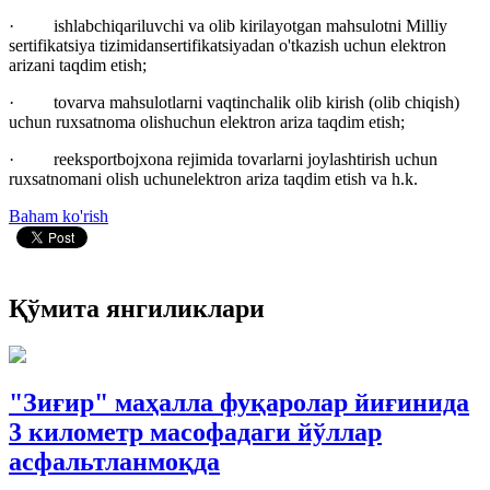
· ishlabchiqariluvchi va olib kirilayotgan mahsulotni Milliy
sertifikatsiya tizimidansertifikatsiyadan o'tkazish uchun elektron
arizani taqdim etish;
· tovarva mahsulotlarni vaqtinchalik olib kirish (olib chiqish)
uchun ruxsatnoma olishuchun elektron ariza taqdim etish;
· reeksportbojxona rejimida tovarlarni joylashtirish uchun
ruxsatnomani olish uchunelektron ariza taqdim etish va h.k.
Baham ko'rish
Қўмита янгиликлари
"Зиғир" маҳалла фуқаролар йиғинида
3 километр масофадаги йўллар
асфальтланмоқда