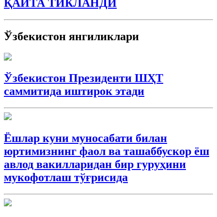
ҚАЙТА ТИКЛАНДИ
Ўзбекистон янгиликлари
Ўзбекистон Президенти ШҲТ
саммитида иштирок этади
Ёшлар куни муносабати билан
юртимизнинг фаол ва ташаббускор ёш
авлод вакилларидан бир гуруҳини
мукофотлаш тўғрисида