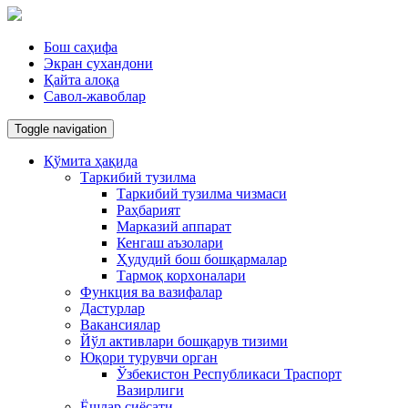
Бош саҳифа
Экран сухандони
Қайта алоқа
Савол-жавоблар
Toggle navigation
Қўмита ҳақида
Таркибий тузилма
Таркибий тузилма чизмаси
Раҳбарият
Марказий аппарат
Кенгаш аъзолари
Ҳудудий бош бошқармалар
Тармоқ корxоналари
Функция ва вазифалар
Дастурлар
Вакансиялар
Йўл активлари бошқарув тизими
Юқори турувчи орган
Ўзбекистон Республикаси Траспорт
Вазирлиги
Ёшлар сиёсати