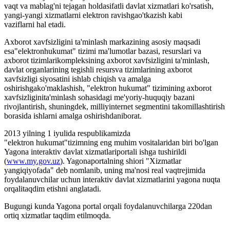
vaqt va mablag'ni tejagan holdasifatli davlat xizmatlari ko'rsatish,
yangi-yangi xizmatlarni elektron ravishgao'tkazish kabi
vaziflarni hal etadi.
Axborot xavfsizligini ta'minlash markazining asosiy maqsadi
esa"elektronhukumat" tizimi ma'lumotlar bazasi, resurslari va
axborot tizimlarikompleksining axborot xavfsizligini ta'minlash,
davlat organlarining tegishli resursva tizimlarining axborot
xavfsizligi siyosatini ishlab chiqish va amalga
oshirishgako'maklashish, "elektron hukumat" tizimining axborot
xavfsizliginita'minlash sohasidagi me'yoriy-huquqiy bazani
rivojlantirish, shuningdek, milliyinternet segmentini takomillashtirish
borasida ishlarni amalga oshirishdaniborat.
2013 yilning 1 iyulida respublikamizda
"elektron hukumat"tizimning eng muhim vositalaridan biri bo'lgan
Yagona interaktiv davlat xizmatlariportali ishga tushirildi
(
www.my.gov.uz
). Yagonaportalning shiori "Xizmatlar
yangiqiyofada" deb nomlanib, uning ma'nosi real vaqtrejimida
foydalanuvchilar uchun interaktiv davlat xizmatlarini yagona nuqta
orqalitaqdim etishni anglatadi.
Bugungi kunda Yagona portal orqali foydalanuvchilarga 220dan
ortiq xizmatlar taqdim etilmoqda.