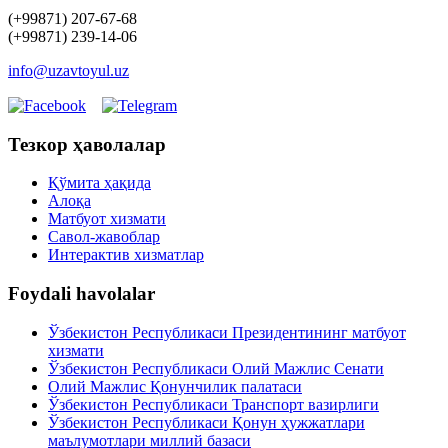
(+99871) 207-67-68
(+99871) 239-14-06
info@uzavtoyul.uz
Тезкор ҳаволалар
Қўмита ҳақида
Алоқа
Матбуот xизмати
Савол-жавоблар
Интерактив хизматлар
Foydali havolalar
Ўзбекистон Республикаси Президентининг матбуот
хизмати
Ўзбекистон Республикаси Олий Мажлис Сенати
Олий Мажлис Қонунчилик палатаси
Ўзбекистон Республикаси Транспорт вазирлиги
Ўзбекистон Республикаси Қонун ҳужжатлари
маълумотлари миллий базаси