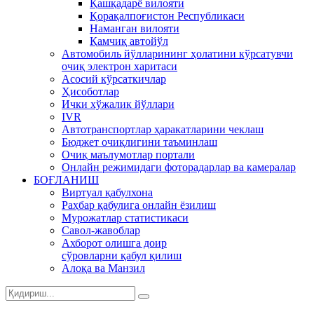
Қашқадарё вилояти
Қорақалпоғистон Республикаси
Наманган вилояти
Қамчиқ автойўл
Автомобиль йўлларининг ҳолатини кўрсатувчи
очиқ электрон харитаси
Асосий кўрсаткичлар
Ҳисоботлар
Ички хўжалик йўллари
IVR
Автотранспортлар ҳаракатларини чеклаш
Бюджет очиқлигини таъминлаш
Очиқ маълумотлар портали
Онлайн режимидаги фоторадарлар ва камералар
БОҒЛАНИШ
Виртуал қабулхона
Раҳбар қабулига онлайн ёзилиш
Мурожатлар статистикаси
Савол-жавоблар
Ахборот олишга доир
сўровларни қабул қилиш
Алоқа ва Манзил