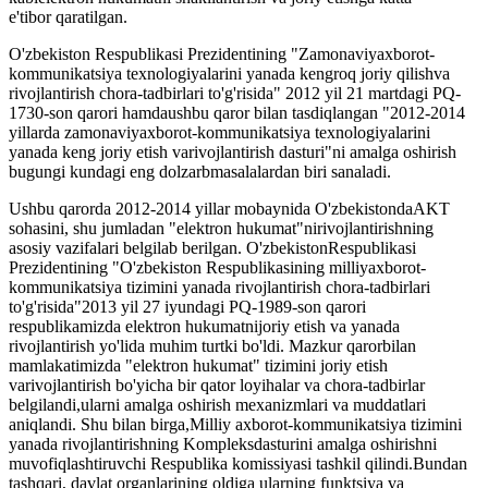
e'tibor qaratilgan.
O'zbekiston Respublikasi Prezidentining "Zamonaviyaxborot-
kommunikatsiya texnologiyalarini yanada kengroq joriy qilishva
rivojlantirish chora-tadbirlari to'g'risida" 2012 yil 21 martdagi PQ-
1730-son qarori hamdaushbu qaror bilan tasdiqlangan "2012-2014
yillarda zamonaviyaxborot-kommunikatsiya texnologiyalarini
yanada keng joriy etish varivojlantirish dasturi"ni amalga oshirish
bugungi kundagi eng dolzarbmasalalardan biri sanaladi.
Ushbu qarorda 2012-2014 yillar mobaynida O'zbekistondaAKT
sohasini, shu jumladan "elektron hukumat"nirivojlantirishning
asosiy vazifalari belgilab berilgan. O'zbekistonRespublikasi
Prezidentining "O'zbekiston Respublikasining milliyaxborot-
kommunikatsiya tizimini yanada rivojlantirish chora-tadbirlari
to'g'risida"2013 yil 27 iyundagi PQ-1989-son qarori
respublikamizda elektron hukumatnijoriy etish va yanada
rivojlantirish yo'lida muhim turtki bo'ldi. Mazkur qarorbilan
mamlakatimizda "elektron hukumat" tizimini joriy etish
varivojlantirish bo'yicha bir qator loyihalar va chora-tadbirlar
belgilandi,ularni amalga oshirish mexanizmlari va muddatlari
aniqlandi. Shu bilan birga,Milliy axborot-kommunikatsiya tizimini
yanada rivojlantirishning Kompleksdasturini amalga oshirishni
muvofiqlashtiruvchi Respublika komissiyasi tashkil qilindi.Bundan
tashqari, davlat organlarining oldiga ularning funktsiya va