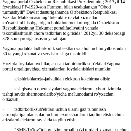
Yagona portal O'zbekiston Respublikasi Prezidentining 2013yil 14
fevraldagi PF-1920-son Farmoni bilan tasdiqlangan "Obod
turmushyili" Davlat dasturigahamda O'zbekiston Respublikasi
Vazirlar Mahkamasining"Interaktiv davlat xizmatlari
ko'rsatishni hisobga olgan holdaInternet tarmog'ida O'zbekiston
Respublikasining Hukumat portalifaoliyatini yanada
takomillashtirish chora-tadbirlari to'g'risida" 2012yil 30 dekabrdagi
378-son qaroriga asosan yaratilgan.
Yagona portalda tadbirkorlik sub'ektlari va aholi uchun yilboshidan
30 ta yangi xizmat va servislar ishga tushirildi.
Hozirda foydalanuvchilar, asosan tadbirkorlik sub'ektlariYagona
portal orqaliquyidagi xizmatlardan foydalanishlari mumkin:
· tekshirishlarreja-jadvalidan elektron ko'chirma olish;
· tashqisavdo operatsiyalari yagona elektron axbort tizimida
tashqi savdo shartnomalaribo'yicha ma'lumotlarni ro'yxatdan
o'tkazish;
· tadbirkorliksub'ektlari uchun ularni gaz ta'minlash
tarmoqlariga ulanishlari uchun texnikshartlarni taqdim etish uchun
arizalarni elektron ravishda taqdim etish
· "SMS-To'lov"to'lov tizimi orqali ba'zi turdagi xizmatlar uchun