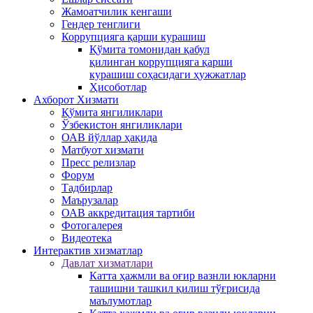
Жамоатчилик кенгаши
Гендер тенглиги
Коррупцияга қарши курашиш
Қўмита томонидан қабул
қилинган коррупцияга қарши
курашиш соҳасидаги ҳужжатлар
Ҳисоботлар
Ахборот Хизмати
Қўмита янгиликлари
Ўзбекистон янгиликлари
ОАВ йўллар ҳақида
Матбуот xизмати
Пресс релизлар
Форум
Тадбирлар
Маърузалар
ОАВ аккредитация тартиби
Фотогалерея
Видеотека
Интерактив xизматлар
Давлат хизматлари
Катта ҳажмли ва оғир вазнли юкларни
ташишни ташкил қилиш тўғрисида
маълумотлар