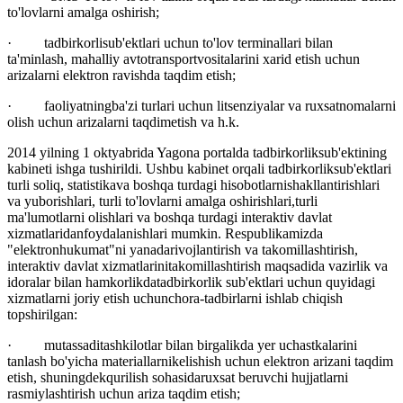
to'lovlarni amalga oshirish;
· tadbirkorlisub'ektlari uchun to'lov terminallari bilan
ta'minlash, mahalliy avtotransportvositalarini xarid etish uchun
arizalarni elektron ravishda taqdim etish;
· faoliyatningba'zi turlari uchun litsenziyalar va ruxsatnomalarni
olish uchun arizalarni taqdimetish va h.k.
2014 yilning 1 oktyabrida Yagona portalda tadbirkorliksub'ektining
kabineti ishga tushirildi. Ushbu kabinet orqali tadbirkorliksub'ektlari
turli soliq, statistikava boshqa turdagi hisobotlarnishakllantirishlari
va yuborishlari, turli to'lovlarni amalga oshirishlari,turli
ma'lumotlarni olishlari va boshqa turdagi interaktiv davlat
xizmatlaridanfoydalanishlari mumkin. Respublikamizda
"elektronhukumat"ni yanadarivojlantirish va takomillashtirish,
interaktiv davlat xizmatlarinitakomillashtirish maqsadida vazirlik va
idoralar bilan hamkorlikdatadbirkorlik sub'ektlari uchun quyidagi
xizmatlarni joriy etish uchunchora-tadbirlarni ishlab chiqish
topshirilgan:
· mutassaditashkilotlar bilan birgalikda yer uchastkalarini
tanlash bo'yicha materiallarnikelishish uchun elektron arizani taqdim
etish, shuningdekqurilish sohasidaruxsat beruvchi hujjatlarni
rasmiylashtirish uchun ariza taqdim etish;