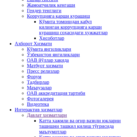
Жамоатчилик кенгаши
Гендер тенглиги
Коррупцияга қарши курашиш
Қўмита томонидан қабул
қилинган коррупцияга қарши
курашиш соҳасидаги ҳужжатлар
Ҳисоботлар
Ахборот Хизмати
Қўмита янгиликлари
Ўзбекистон янгиликлари
ОАВ йўллар ҳақида
Матбуот xизмати
Пресс релизлар
Форум
Тадбирлар
Маърузалар
ОАВ аккредитация тартиби
Фотогалерея
Видеотека
Интерактив xизматлар
Давлат хизматлари
Катта ҳажмли ва оғир вазнли юкларни
ташишни ташкил қилиш тўғрисида
маълумотлар