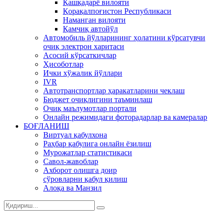
Қашқадарё вилояти
Қорақалпоғистон Республикаси
Наманган вилояти
Қамчиқ автойўл
Автомобиль йўлларининг ҳолатини кўрсатувчи
очиқ электрон харитаси
Асосий кўрсаткичлар
Ҳисоботлар
Ички хўжалик йўллари
IVR
Автотранспортлар ҳаракатларини чеклаш
Бюджет очиқлигини таъминлаш
Очиқ маълумотлар портали
Онлайн режимидаги фоторадарлар ва камералар
БОҒЛАНИШ
Виртуал қабулхона
Раҳбар қабулига онлайн ёзилиш
Мурожатлар статистикаси
Савол-жавоблар
Ахборот олишга доир
сўровларни қабул қилиш
Алоқа ва Манзил