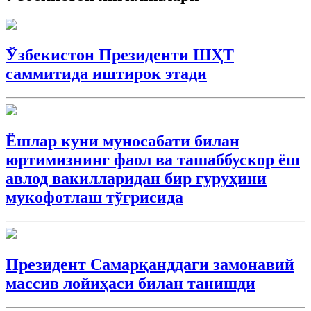
Ўзбекистон Президенти ШҲТ
саммитида иштирок этади
Ёшлар куни муносабати билан
юртимизнинг фаол ва ташаббускор ёш
авлод вакилларидан бир гуруҳини
мукофотлаш тўғрисида
Президент Самарқанддаги замонавий
массив лойиҳаси билан танишди