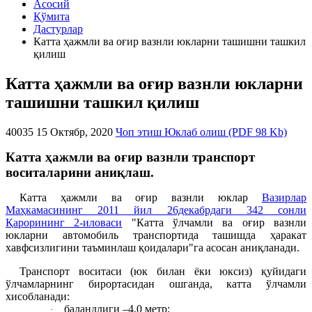
Асосий
Қўмита
Дастурлар
Катта ҳажмли ва оғир вазнли юкларни ташишни ташкил
қилиш
Катта ҳажмли ва оғир вазнли юкларни
ташишни ташкил қилиш
40035
15 Октябр, 2020
Чоп этиш
Юклаб олиш (PDF 98 Kb)
Катта ҳажмли ва оғир вазнли транспорт
воситаларини аниқлаш.
Катта ҳажмли ва оғир вазнли юклар
Вазирлар
Маҳкамасининг 2011 йил 26декабрдаги 342 сонли
Қарорининг 2-иловаси
"Катта ўлчамли ва оғир вазнли
юкларни автомобиль транспортида ташишда ҳаракат
хавфсизлигини таъминлаш қоидалари"га асосан аниқланади.
Транспорт воситаси (юк билан ёки юксиз) қуйидаги
ўлчамларнинг бирортасидан ошганда, катта ўлчамли
хисобланади:
баландлиги –4,0 метр;
·