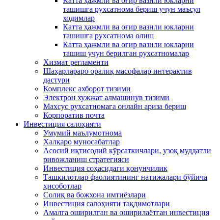
Катта ҳажмли ва оғир вазнли юкларни
ташишга рухсатнома бериш учун маъсул
ходимлар
Катта ҳажмли ва оғир вазнли юкларни
ташишга рухсатнома олиш
Катта ҳажмли ва оғир вазнли юкларни
ташиш учун берилган рухсатномалар
Хизмат регламенти
Шаҳарлараро оралиқ масофалар интерактив
дастури
Комплекс ахборот тизими
Электрон хужжат алмашинув тизими
Махсус рухсатномага онлайн ариза бериш
Корпоратив почта
Инвестиция салоҳияти
Умумий маълумотнома
Xалқаро муносабатлар
Асосий иқтисодий кўрсаткичлари, узоқ муддатли
ривожланиш стратегияси
Инвестиция соҳасидаги қонунчилик
Ташкилотлар фаолиятининг натижалари бўйича
ҳисоботлар
Солиқ ва божхона имтиёзлари
Инвестиция салоҳияти тақдимотлари
Амалга оширилган ва оширилаётган инвестиция