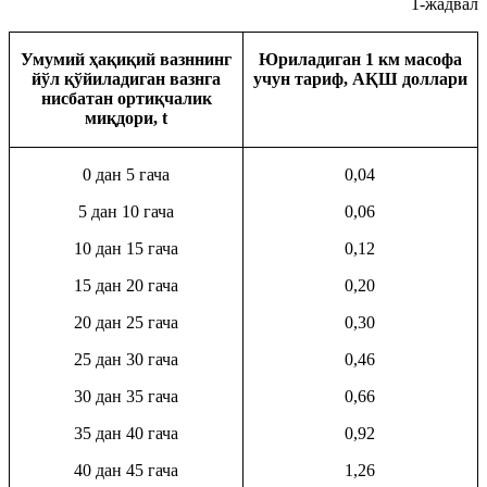
1-жадвал
Умумий ҳақиқий вазннинг
Юриладиган 1 км масофа
йўл қўйиладиган вазнга
учун тариф, АҚШ доллари
нисбатан ортиқчалик
миқдори, t
0 дан 5 гача
0,04
5 дан 10 гача
0,06
10 дан 15 гача
0,12
15 дан 20 гача
0,20
20 дан 25 гача
0,30
25 дан 30 гача
0,46
30 дан 35 гача
0,66
35 дан 40 гача
0,92
40 дан 45 гача
1,26