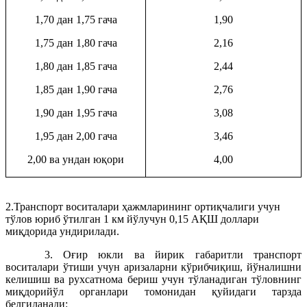
1,70 дан 1,75 гача
1,90
1,75 дан 1,80 гача
2,16
1,80 дан 1,85 гача
2,44
1,85 дан 1,90 гача
2,76
1,90 дан 1,95 гача
3,08
1,95 дан 2,00 гача
3,46
2,00 ва ундан юқори
4,00
2.Транспорт воситалари ҳажмларининг ортиқчалиги учун
тўлов юриб ўтилган 1 км йўлучун 0,15 АҚШ доллари
миқдорида ундирилади.
3. Оғир юкли ва йирик габаритли транспорт
воситалари ўтиши учун аризаларни кўрибчиқиш, йўналишни
келишиш ва рухсатнома бериш учун тўланадиган тўловнинг
миқдорийўл органлари томонидан қуйидаги тарзда
белгиланади: