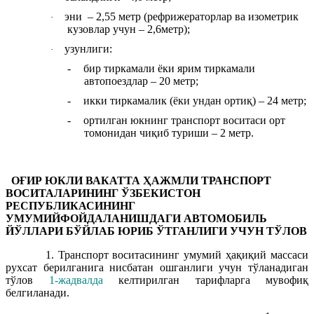
эни – 2,55 метр (рефрижераторлар ва изометрик
·
кузовлар
учун – 2,6метр);
узунлиги
:
·
-
бир тиркамали ёки ярим тиркамали
автопоездлар – 20 метр
;
-
икки тиркамалик (ёки ундан ортиқ) – 24 метр
;
-
ортилган юкнинг транспорт воситаси о
рт
томонидан
чиқиб туриши
– 2 метр.
ОҒИР ЮКЛИ ВАКАТТА ҲАЖМЛИ ТРАНСПОРТ
ВОСИТАЛАРИНИНГ ЎЗБЕКИСТОН
РЕСПУБЛИКАСИНИНГ
УМУМИЙФОЙДАЛАНИШДАГИ АВТОМОБИЛЬ
ЙЎЛЛАРИ БЎЙЛАБ ЮРИБ ЎТГАНЛИГИ УЧУН ТЎЛОВ
1. Транспорт воситасининг умумий ҳақиқий массаси
рухсат берилганига нисбатан ошганлиги учун тўланадиган
тўлов
1-жадвалда
келтирилган тарифларга мувофиқ
белгиланади.