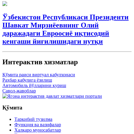
Ўзбекистон Республикаси Президенти
Шавкат Мирзиёевнинг Олий
даражадаги Евроосиё иқтисодий
кенгаши йиғилишидаги нутқи
Интерактив xизматлар
Қўмита раиси виртуал қабулхонаси
Раҳбар қабулига ёзилиш
Автомобиль йўлларини қуриш
Савол-жавоблар
Қўмита
Таркибий тузилма
Функция ва вазифалар
Xалқаро муносабатлар