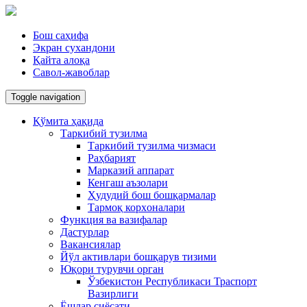
Бош саҳифа
Экран сухандони
Қайта алоқа
Савол-жавоблар
Toggle navigation
Қўмита ҳақида
Таркибий тузилма
Таркибий тузилма чизмаси
Раҳбарият
Марказий аппарат
Кенгаш аъзолари
Ҳудудий бош бошқармалар
Тармоқ корxоналари
Функция ва вазифалар
Дастурлар
Вакансиялар
Йўл активлари бошқарув тизими
Юқори турувчи орган
Ўзбекистон Республикаси Траспорт
Вазирлиги
Ёшлар сиёсати