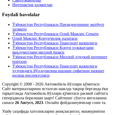
Савол-жавоблар
Интерактив хизматлар
Foydali havolalar
Ўзбекистон Республикаси Президентининг матбуот
хизмати
Ўзбекистон Республикаси Олий Мажлис Сенати
Олий Мажлис Қонунчилик палатаси
Ўзбекистон Республикаси Транспорт вазирлиги
Ўзбекистон Республикаси Қонун ҳужжатлари
маълумотлари миллий базаси
Ўзбекистон Республикаси Миллий ҳуқуқий интернет
портали
Ўзбекистон Республикаси Транспорт вазирлиги
ҳузуридаги йўл-қурилиш ишлари сифатини назорат
қилиш инспектсияси
Copyright © 2008 - 2026 Автомобиль йўллари қўмитаси
Сайт материалларини исталган шаклда такрор берганда ёки
тарқатганда Автомобиль йўллари қўмитаси расмий сайтига
гиперҳавола берилиши шарт! Сайтнинг сўнгги янгиланиш
санаси
26 Август, 2023
. Онлайн фойдаланувчилар сони
та.
Ушбу саҳифада xатоликларни аниқласангиз, маъмуриятни