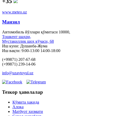
+35
www.meteo.uz
Манзил
Автомобиль йўллари қўмитаси 10000,
Тошкент шаҳри,
Мустақиллик шоҳ кўчаси, 68
Иш куни: Душанба-Жума
Иш вақти: 9:00-13:00 14:00-18:00
(+99871) 207-67-68
(+99871) 239-14-06
info@uzavtoyul.uz
Тезкор ҳаволалар
Қўмита ҳақида
Алоқа
Матбуот xизмати