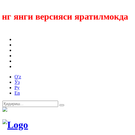
 янги версияси яратилмокда
O'z
Ўз
Ру
En