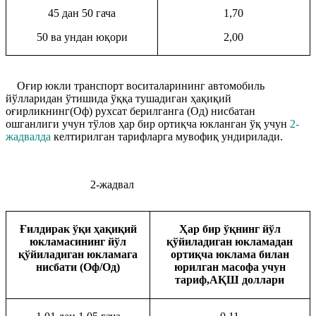
45 дан 50 гача
1,70
50 ва ундан юқори
2,00
Оғир юкли транспорт воситаларининг автомобиль
йўлларидан ўтишида ўққа тушадиган ҳақиқий
оғирликнинг(Оф) рухсат берилганга (Од) нисбатан
ошганлиги учун тўлов ҳар бир ортиқча юкланган ўқ учун
2-
жадвалда
келтирилган тарифларга мувофиқ ундирилади.
2-жадвал
Ғилдирак ўқи ҳақиқий
Ҳар бир ўқнинг йўл
юкламасининг йўл
қўйиладиган юкламадан
қўйиладиган юкламага
ортиқча юклама билан
нисбати (Оф/Од)
юрилган масофа учун
тариф,АҚШ доллари