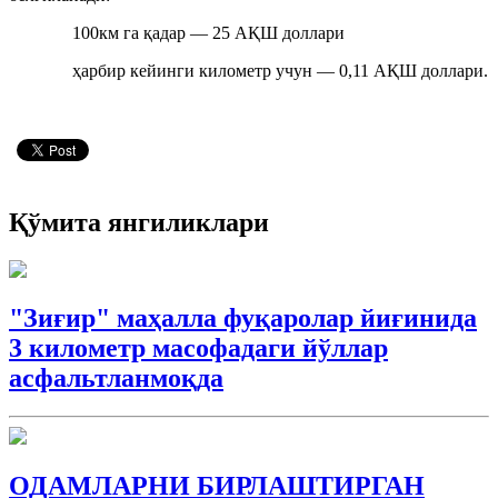
100км га қадар — 25 АҚШ доллари
ҳарбир кейинги километр учун — 0,11 АҚШ доллари.
Қўмита янгиликлари
"Зиғир" маҳалла фуқаролар йиғинида
3 километр масофадаги йўллар
асфальтланмоқда
ОДАМЛАРНИ БИРЛАШТИРГАН