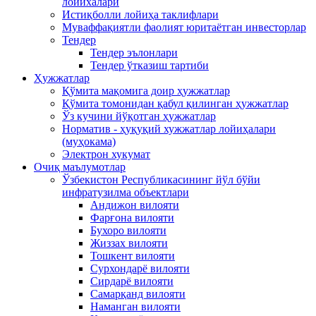
лойихалари
Истиқболли лойиҳа таклифлари
Муваффақиятли фаолият юритаётган инвесторлар
Тендер
Тендер эълонлари
Тендер ўтказиш тартиби
Ҳужжатлар
Қўмита мақомига доир ҳужжатлар
Қўмита томонидан қабул қилинган ҳужжатлар
Ўз кучини йўқотган ҳужжатлар
Норматив - ҳуқуқий хужжатлар лойиҳалари
(муҳокама)
Электрон хукумат
Очиқ маълумотлар
Ўзбекистон Республикасининг йўл бўйи
инфратузилма объектлари
Андижон вилояти
Фарғона вилояти
Бухоро вилояти
Жиззах вилояти
Тошкент вилояти
Сурхондарё вилояти
Сирдарё вилояти
Самарқанд вилояти
Наманган вилояти