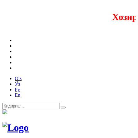
Хозирда
O'z
Ўз
Ру
En