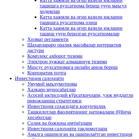
Катта ҳажмли ва оғир вазнли юкларни
ташишга рухсатнома бериш учун маъсул
ходимлар
Катта ҳажмли ва оғир вазнли юкларни
ташишга рухсатнома олиш
Катта ҳажмли ва оғир вазнли юкларни
ташиш учун берилган рухсатномалар
Хизмат регламенти
Шаҳарлараро оралиқ масофалар интерактив
дастури
Комплекс ахборот тизими
Электрон хужжат алмашинув тизими
Махсус рухсатномага онлайн ариза бериш
Корпоратив почта
Инвестиция салоҳияти
Умумий маълумотнома
Xалқаро муносабатлар
Асосий иқтисодий кўрсаткичлари, узоқ муддатли
ривожланиш стратегияси
Инвестиция соҳасидаги қонунчилик
Ташкилотлар фаолиятининг натижалари бўйича
ҳисоботлар
Солиқ ва божхона имтиёзлари
Инвестиция салоҳияти тақдимотлари
Амалга оширилган ва оширилаётган инвестиция