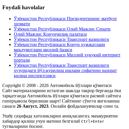
Foydali havolalar
Ўзбекистон Республикаси Президентининг матбуот
хизмати
Ўзбекистон Республикаси Олий Мажлис Сенати
Олий Мажлис Қонунчилик палатаси
Ўзбекистон Республикаси Транспорт вазирлиги
Ўзбекистон Республикаси Қонун ҳужжатлари
маълумотлари миллий базаси
Ўзбекистон Республикаси Миллий ҳуқуқий интернет
портали
Ўзбекистон Республикаси Транспорт вазирлиги
ҳузуридаги йўл-қурилиш ишлари сифатини назорат
қилиш инспектсияси
Copyright © 2008 - 2026 Автомобиль йўллари қўмитаси
Сайт материалларини исталган шаклда такрор берганда ёки
тарқатганда Автомобиль йўллари қўмитаси расмий сайтига
гиперҳавола берилиши шарт! Сайтнинг сўнгги янгиланиш
санаси
26 Август, 2023
. Онлайн фойдаланувчилар сони
та.
Ушбу саҳифада xатоликларни аниқласангиз, маъмуриятни
xабардор қилиш учун матнни белгилаб
Ctrl+Enter
тугмаларини босинг.