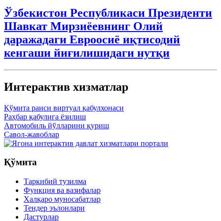
Ўзбекистон Республикаси Президенти
Шавкат Мирзиёевнинг Олий
даражадаги Евроосиё иқтисодий
кенгаши йиғилишидаги нутқи
Интерактив xизматлар
Қўмита раиси виртуал қабулхонаси
Раҳбар қабулига ёзилиш
Автомобиль йўлларини қуриш
Савол-жавоблар
Қўмита
Таркибий тузилма
Функция ва вазифалар
Xалқаро муносабатлар
Тендер эълонлари
Дастурлар