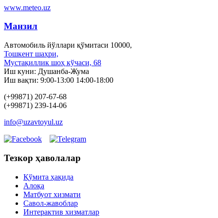
www.meteo.uz
Манзил
Автомобиль йўллари қўмитаси 10000,
Тошкент шаҳри,
Мустақиллик шоҳ кўчаси, 68
Иш куни: Душанба-Жума
Иш вақти: 9:00-13:00 14:00-18:00
(+99871) 207-67-68
(+99871) 239-14-06
info@uzavtoyul.uz
Тезкор ҳаволалар
Қўмита ҳақида
Алоқа
Матбуот xизмати
Савол-жавоблар
Интерактив хизматлар