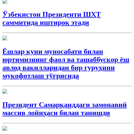
Ўзбекистон Президенти ШҲТ
саммитида иштирок этади
Ёшлар куни муносабати билан
юртимизнинг фаол ва ташаббускор ёш
авлод вакилларидан бир гуруҳини
мукофотлаш тўғрисида
Президент Самарқанддаги замонавий
массив лойиҳаси билан танишди