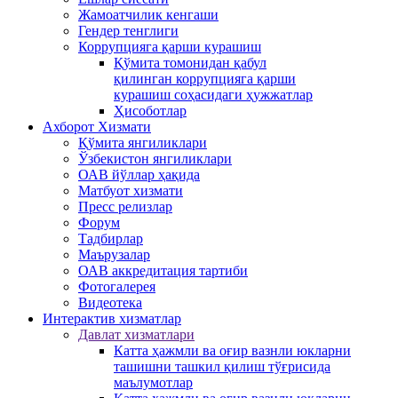
Жамоатчилик кенгаши
Гендер тенглиги
Коррупцияга қарши курашиш
Қўмита томонидан қабул
қилинган коррупцияга қарши
курашиш соҳасидаги ҳужжатлар
Ҳисоботлар
Ахборот Хизмати
Қўмита янгиликлари
Ўзбекистон янгиликлари
ОАВ йўллар ҳақида
Матбуот xизмати
Пресс релизлар
Форум
Тадбирлар
Маърузалар
ОАВ аккредитация тартиби
Фотогалерея
Видеотека
Интерактив xизматлар
Давлат хизматлари
Катта ҳажмли ва оғир вазнли юкларни
ташишни ташкил қилиш тўғрисида
маълумотлар