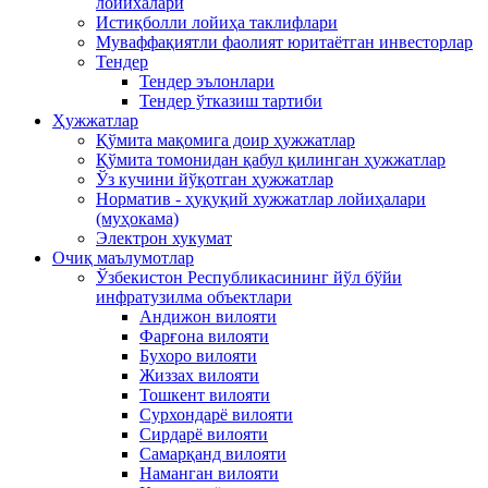
лойихалари
Истиқболли лойиҳа таклифлари
Муваффақиятли фаолият юритаётган инвесторлар
Тендер
Тендер эълонлари
Тендер ўтказиш тартиби
Ҳужжатлар
Қўмита мақомига доир ҳужжатлар
Қўмита томонидан қабул қилинган ҳужжатлар
Ўз кучини йўқотган ҳужжатлар
Норматив - ҳуқуқий хужжатлар лойиҳалари
(муҳокама)
Электрон хукумат
Очиқ маълумотлар
Ўзбекистон Республикасининг йўл бўйи
инфратузилма объектлари
Андижон вилояти
Фарғона вилояти
Бухоро вилояти
Жиззах вилояти
Тошкент вилояти
Сурхондарё вилояти
Сирдарё вилояти
Самарқанд вилояти
Наманган вилояти