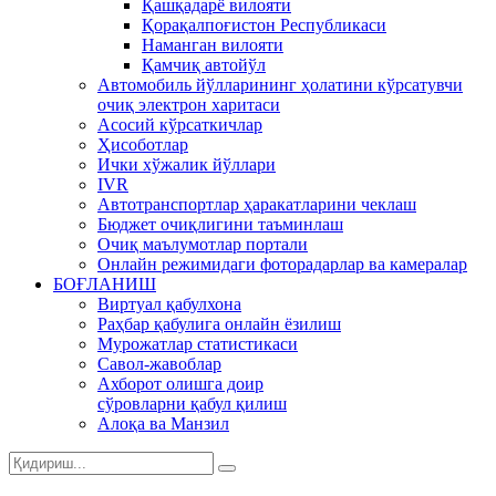
Қашқадарё вилояти
Қорақалпоғистон Республикаси
Наманган вилояти
Қамчиқ автойўл
Автомобиль йўлларининг ҳолатини кўрсатувчи
очиқ электрон харитаси
Асосий кўрсаткичлар
Ҳисоботлар
Ички хўжалик йўллари
IVR
Автотранспортлар ҳаракатларини чеклаш
Бюджет очиқлигини таъминлаш
Очиқ маълумотлар портали
Онлайн режимидаги фоторадарлар ва камералар
БОҒЛАНИШ
Виртуал қабулхона
Раҳбар қабулига онлайн ёзилиш
Мурожатлар статистикаси
Савол-жавоблар
Ахборот олишга доир
сўровларни қабул қилиш
Алоқа ва Манзил