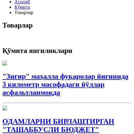
Асосий
Қўмита
Товарлар
Товарлар
Қўмита янгиликлари
"Зиғир" маҳалла фуқаролар йиғинида
3 километр масофадаги йўллар
асфальтланмоқда
ОДАМЛАРНИ БИРЛАШТИРГАН
"ТАШАББУСЛИ БЮДЖEТ"