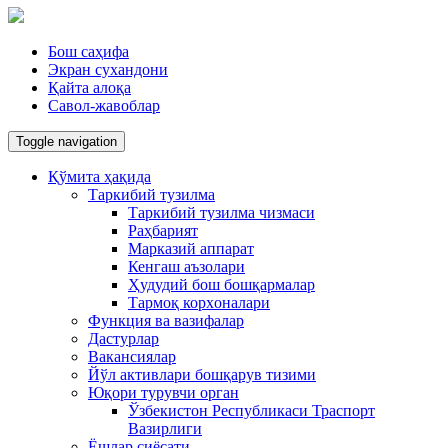
Бош саҳифа
Экран сухандони
Қайта алоқа
Савол-жавоблар
Toggle navigation
Қўмита ҳақида
Таркибий тузилма
Таркибий тузилма чизмаси
Раҳбарият
Марказий аппарат
Кенгаш аъзолари
Ҳудудий бош бошқармалар
Тармоқ корxоналари
Функция ва вазифалар
Дастурлар
Вакансиялар
Йўл активлари бошқарув тизими
Юқори турувчи орган
Ўзбекистон Республикаси Траспорт
Вазирлиги
Ёшлар сиёсати